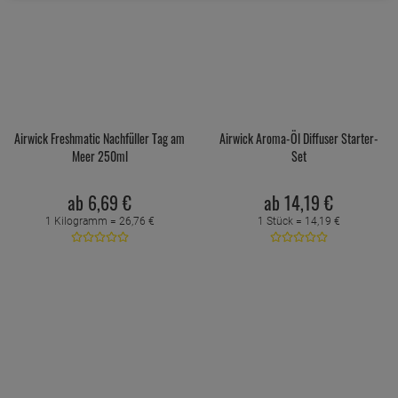
Airwick Freshmatic Nachfüller Tag am
Airwick Aroma-Öl Diffuser Starter-
Meer 250ml
Set
ab
6,
69
€
ab
14,
19
€
1 Kilogramm =
26,
76
€
1 Stück =
14,
19
€