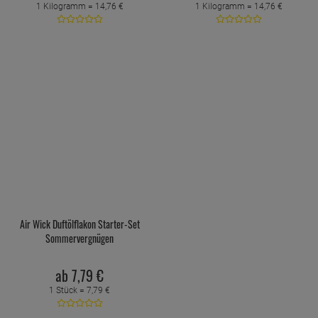
1 Kilogramm =
14,
76
€
1 Kilogramm =
14,
76
€
Air Wick Duftölflakon Starter-Set
Sommervergnügen
ab
7,
79
€
1 Stück =
7,
79
€