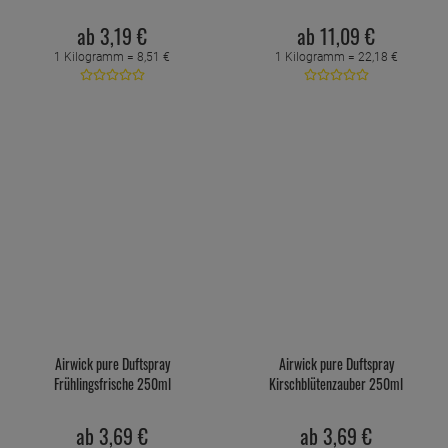
ab
3,
19
€
ab
11,
09
€
1 Kilogramm =
8,
51
€
1 Kilogramm =
22,
18
€
Airwick pure Duftspray
Airwick pure Duftspray
Frühlingsfrische 250ml
Kirschblütenzauber 250ml
ab
3,
69
€
ab
3,
69
€