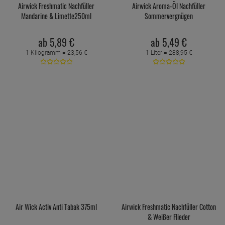
Airwick Freshmatic Nachfüller
Airwick Aroma-Öl Nachfüller
Mandarine & Limette250ml
Sommervergnügen
ab
5,
89
€
ab
5,
49
€
1 Kilogramm =
23,
56
€
1 Liter =
288,
95
€
Air Wick Activ Anti Tabak 375ml
Airwick Freshmatic Nachfüller Cotton
& Weißer Flieder