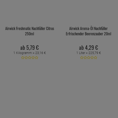
Airwick Freshmatic Nachfüller Citrus
Airwick Aroma-Öl Nachfüller
250ml
Erfrischender Beerenzauber 20ml
ab
5,
79
€
ab
4,
29
€
1 Kilogramm =
23,
16
€
1 Liter =
225,
79
€