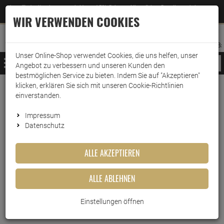
Jetzt für den Newsletter entscheiden und 5% Rabatt auf Ihre nächste Bestellung erhalten
✕
–
Zum Newsletter
WIR VERWENDEN COOKIES
0
0
MERKZETTEL
WARENK
ANMELDEN
AUFKLAPPEN
AUFKLA
ANMELDEN
MERKZETTEL
WARENKORB:
Unser Online-Shop verwendet Cookies, die uns helfen, unser
MENÜ
Angebot zu verbessern und unseren Kunden den
bestmöglichen Service zu bieten. Indem Sie auf "Akzeptieren"
klicken, erklären Sie sich mit unseren Cookie-Richtlinien
www.wark24.de
Leben & Wohnen
Raumduft
Air Wick
einverstanden.
Air Wick
Impressum
Datenschutz
FILTER ANZEIGEN
ALLE AKZEPTIEREN
ALLE ABLEHNEN
Einstellungen öffnen