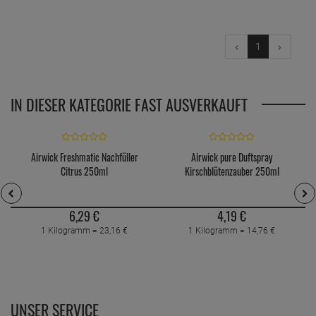
1
IN DIESER KATEGORIE FAST AUSVERKAUFT
Airwick Freshmatic Nachfüller
Airwick pure Duftspray
Citrus 250ml
Kirschblütenzauber 250ml
6,
29
€
4,
19
€
1 Kilogramm =
23,
16
€
1 Kilogramm =
14,
76
€
UNSER SERVICE