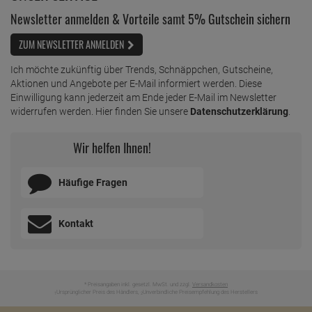
Newsletter anmelden & Vorteile samt 5% Gutschein sichern
ZUM NEWSLETTER ANMELDEN
Ich möchte zukünftig über Trends, Schnäppchen, Gutscheine,
Aktionen und Angebote per E-Mail informiert werden. Diese
Einwilligung kann jederzeit am Ende jeder E-Mail im Newsletter
widerrufen werden. Hier finden Sie unsere
Datenschutzerklärung
.
Wir helfen Ihnen!
Häufige Fragen
Kontakt
* Preisangaben inkl. gesetzl. MwSt. und zzgl.
Versandkosten
Ursprünglicher Preis des Händlers,
Unverbindliche Preisempfehlung des Herstellers
1
2