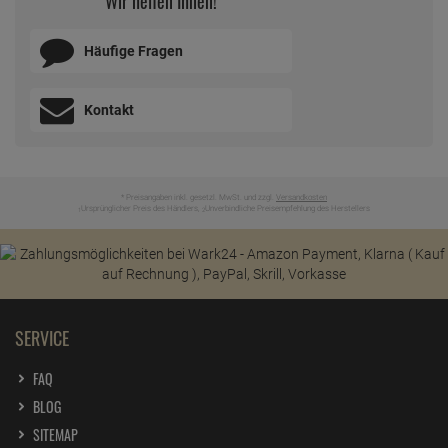
Wir helfen Ihnen!
Häufige Fragen
Kontakt
* Preisangaben inkl. gesetzl. MwSt. und zzgl.
Versandkosten
Ursprünglicher Preis des Händlers,
Unverbindliche Preisempfehlung des Herstellers
1
2
SERVICE
FAQ
BLOG
SITEMAP