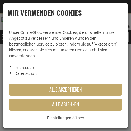
Jetzt für den Newsletter entscheiden und 5% Rabatt auf Ihre nächste Bestellung erhalten
✕
–
Zum Newsletter
WIR VERWENDEN COOKIES
0
0
MERKZETTEL
WARENK
ANMELDEN
AUFKLAPPEN
AUFKLA
ANMELDEN
MERKZETTEL
WARENKORB:
Unser Online-Shop verwendet Cookies, die uns helfen, unser
MENÜ
Angebot zu verbessern und unseren Kunden den
bestmöglichen Service zu bieten. Indem Sie auf "Akzeptieren"
klicken, erklären Sie sich mit unseren Cookie-Richtlinien
Weiter einkaufen
www.wark24.de
Leben & Wohnen
Raumduft
Air Wick
einverstanden.
Airwick Freshmatic Nachfüller Cotton & Weißer Fli…
Impressum
Datenschutz
Airwick Freshmatic Nachfüller
Cotton & Weißer Flieder
ALLE AKZEPTIEREN
Artikel-Nummer:
10015502
ALLE ABLEHNEN
Einstellungen öffnen
Kurzbeschreibung