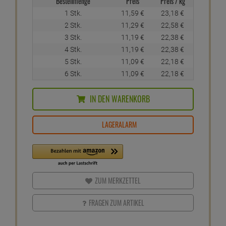
Bestellmenge
Preis
Preis / kg
1 Stk.
11,
59
€
23,
18
€
2 Stk.
11,
29
€
22,
58
€
3 Stk.
11,
19
€
22,
38
€
4 Stk.
11,
19
€
22,
38
€
5 Stk.
11,
09
€
22,
18
€
6 Stk.
11,
09
€
22,
18
€
IN DEN WARENKORB
LAGERALARM
ZUM MERKZETTEL
FRAGEN ZUM ARTIKEL