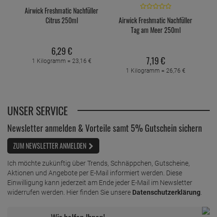
Airwick Freshmatic Nachfüller
Citrus 250ml
Airwick Freshmatic Nachfüller
Tag am Meer 250ml
6,
29
€
7,
19
€
1 Kilogramm =
23,
16
€
1 Kilogramm =
26,
76
€
UNSER SERVICE
Newsletter anmelden & Vorteile samt 5% Gutschein sichern
ZUM NEWSLETTER ANMELDEN
Ich möchte zukünftig über Trends, Schnäppchen, Gutscheine,
Aktionen und Angebote per E-Mail informiert werden. Diese
Einwilligung kann jederzeit am Ende jeder E-Mail im Newsletter
widerrufen werden. Hier finden Sie unsere
Datenschutzerklärung
.