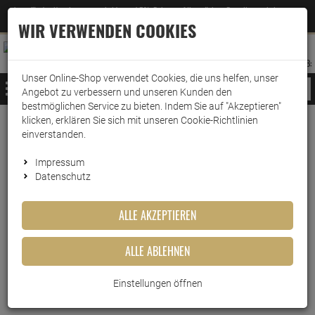
Jetzt für den Newsletter entscheiden und 5% Rabatt auf Ihre nächste Bestellung erhalten
✕
–
Zum Newsletter
WIR VERWENDEN COOKIES
0
0
MERKZETTEL
WARENK
ANMELDEN
AUFKLAPPEN
AUFKLA
ANMELDEN
MERKZETTEL
WARENKORB:
Unser Online-Shop verwendet Cookies, die uns helfen, unser
MENÜ
Angebot zu verbessern und unseren Kunden den
bestmöglichen Service zu bieten. Indem Sie auf "Akzeptieren"
klicken, erklären Sie sich mit unseren Cookie-Richtlinien
Weiter einkaufen
www.wark24.de
Leben & Wohnen
Wasserbettenbedarf
Wasserbettzubehör
einverstanden.
Stricker Chemie Schlauchset UNO
Impressum
Datenschutz
Stricker Chemie Schlauchset
ALLE AKZEPTIEREN
UNO
ALLE ABLEHNEN
Artikel-Nummer:
10011540
Einstellungen öffnen