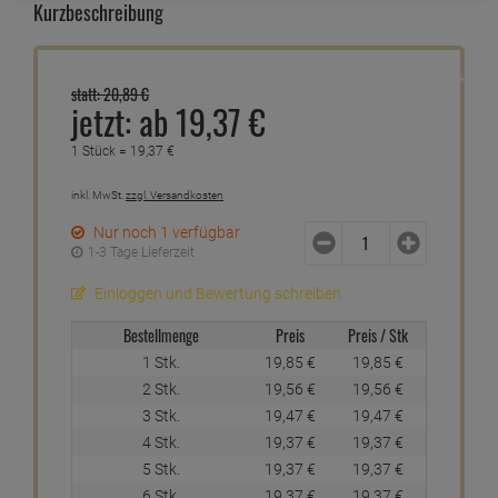
Kurzbeschreibung
5 %
statt:
20,
89
€
jetzt:
ab
19,
37
€
1 Stück =
19,
37
€
inkl. MwSt.
zzgl. Versandkosten
Nur noch 1 verfügbar
1-3 Tage Lieferzeit
Einloggen und Bewertung schreiben
Bestellmenge
Preis
Preis / Stk
1 Stk.
19,
85
€
19,
85
€
2 Stk.
19,
56
€
19,
56
€
3 Stk.
19,
47
€
19,
47
€
4 Stk.
19,
37
€
19,
37
€
5 Stk.
19,
37
€
19,
37
€
6 Stk.
19,
37
€
19,
37
€