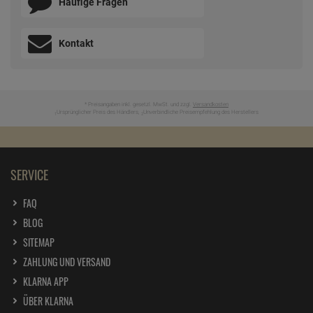
Häufige Fragen
Kontakt
* Preisangaben inkl. gesetzl. MwSt. und zzgl.
Versandkosten
Ursprünglicher Preis des Händlers,
Unverbindliche Preisempfehlung des Herstellers
1
2
SERVICE
FAQ
BLOG
SITEMAP
ZAHLUNG UND VERSAND
KLARNA APP
ÜBER KLARNA