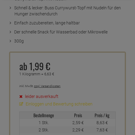
Schnell & lecker: Buss Currywurst-Topf mit Nudeln für den
Hunger zwischendurch
Einfach zuzubereiten, lange haltbar
Der schnelle Snack für Wasserbad oder Mikrowelle
300g
ab
1,
99
€
1 Kilogramm =
6,
63
€
inkl. MwSt.
zzgl. Versandkosten
leider ausverkauft
Einloggen und Bewertung schreiben
Bestellmenge
Preis
Preis / kg
1 Stk.
2,
59
€
8,
63
€
2 Stk.
2,
29
€
7,
63
€