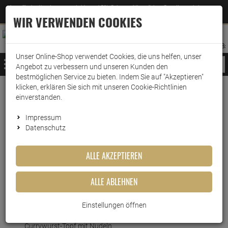
Jetzt für den Newsletter entscheiden und 5% Rabatt auf Ihre nächste Bestellung erhalten
✕
–
Zum Newsletter
WIR VERWENDEN COOKIES
0
0
MERKZETTEL
WARENK
ANMELDEN
AUFKLAPPEN
AUFKLA
ANMELDEN
MERKZETTEL
WARENKORB:
Unser Online-Shop verwendet Cookies, die uns helfen, unser
MENÜ
Angebot zu verbessern und unseren Kunden den
bestmöglichen Service zu bieten. Indem Sie auf "Akzeptieren"
klicken, erklären Sie sich mit unseren Cookie-Richtlinien
Weiter einkaufen
www.wark24.de
Lebensmittel
Fertiggerichte
einverstanden.
Buss Currywurst-Topf mit Nudeln 300g
Impressum
Datenschutz
Buss Currywurst-Topf mit
Nudeln 300g
ALLE AKZEPTIEREN
Artikel-Nummer:
10016751
ALLE ABLEHNEN
Kurzbeschreibung
Einstellungen öffnen
Warm & sättigend: Einfache Zubereitung von Buss
Currywurst-Topf mit Nudeln