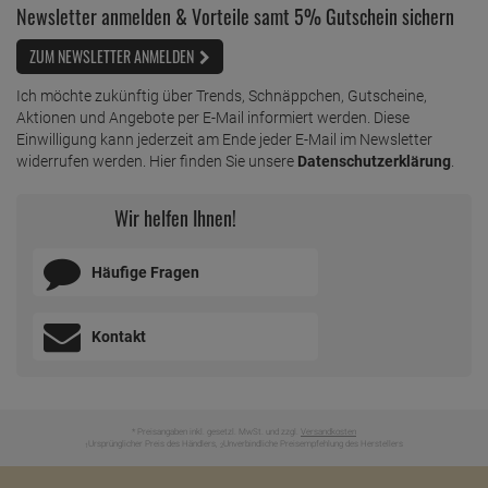
Newsletter anmelden & Vorteile samt 5% Gutschein sichern
ZUM NEWSLETTER ANMELDEN
Ich möchte zukünftig über Trends, Schnäppchen, Gutscheine,
Aktionen und Angebote per E-Mail informiert werden. Diese
Einwilligung kann jederzeit am Ende jeder E-Mail im Newsletter
widerrufen werden. Hier finden Sie unsere
Datenschutzerklärung
.
Wir helfen Ihnen!
Häufige Fragen
Kontakt
* Preisangaben inkl. gesetzl. MwSt. und zzgl.
Versandkosten
Ursprünglicher Preis des Händlers,
Unverbindliche Preisempfehlung des Herstellers
1
2