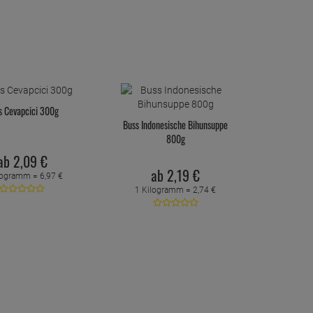
s Cevapcici 300g
Buss Indonesische Bihunsuppe
800g
ab
2,
09
€
ab
2,
19
€
logramm =
6,
97
€
1 Kilogramm =
2,
74
€