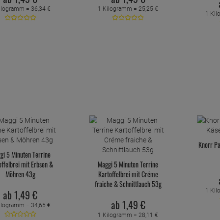
ilogramm =
36,
34
€
1 Kilogramm =
25,
25
€
1 Ki
Knorr Pa
gi 5 Minuten Terrine
offelbrei mit Erbsen &
Maggi 5 Minuten Terrine
Möhren 43g
Kartoffelbrei mit Créme
fraiche & Schnittlauch 53g
1 Ki
ab
1,
49
€
ab
1,
49
€
ilogramm =
34,
65
€
1 Kilogramm =
28,
11
€