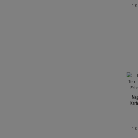
1 K
Mag
Kart
1 K