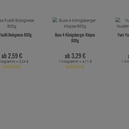
Fusilli Bolognese 800g
Buss 4 Königsberger Klopse
Yum Yum
800g
ab
2,
59
€
ab
3,
29
€
Kilogramm =
3,
24
€
1 Kilogramm =
4,
11
€
1 Ki