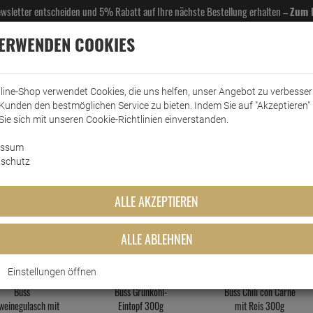
Newsletter entscheiden und 5% Rabatt auf Ihre nächste Bestellung erhalten –
Zum 
VERWENDEN COOKIES
line-Shop verwendet Cookies, die uns helfen, unser Angebot zu verbesse
Kunden den bestmöglichen Service zu bieten. Indem Sie auf "Akzeptieren" 
EL- & GASTROBEDARF
DROGERIE
KÜCHE & HAUSHALT
KFZ
SCANPART
HANS
Sie sich mit unseren Cookie-Richtlinien einverstanden.
essum
schutz
Fertiggerich
ALLE AKZEPTIEREN
MEISTGEKAUFTEN PRODUKTE DIESER KATEGO
ALLE ABLEHNEN
Einstellungen öffnen
Buss
Buss Grünkohl-
Buss Chili con Carne
weinegulasch mit
Eintopf 300g
mit Reis 300g