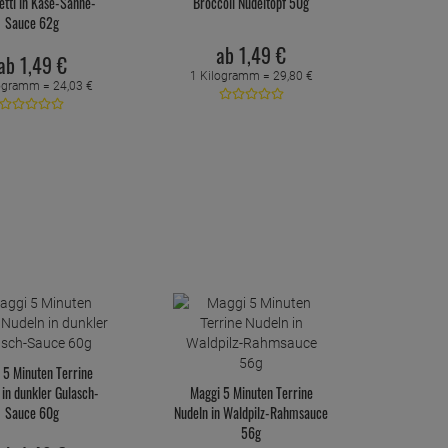
tti in Käse-Sahne-
Broccoli Nudeltopf 50g
Sauce 62g
ab
1,
49
€
ab
1,
49
€
1 Kilogramm =
29,
80
€
logramm =
24,
03
€
 5 Minuten Terrine
 in dunkler Gulasch-
Maggi 5 Minuten Terrine
Sauce 60g
Nudeln in Waldpilz-Rahmsauce
56g