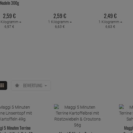
Nudeln 300g
2,
59
€
2,
59
€
2,
49
€
 Kilogramm =
1 Kilogramm =
1 Kilogramm =
6,
97
€
6,
63
€
6,
63
€
BEWERTUNG
gi 5 Minuten Terrine
Maggi