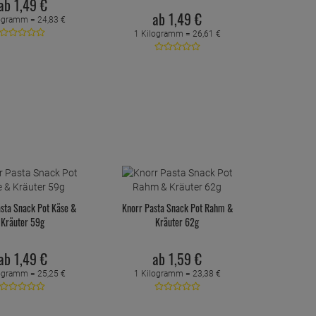
ab
1,
49
€
ab
1,
49
€
logramm =
24,
83
€
1 Kilogramm =
26,
61
€
sta Snack Pot Käse &
Knorr Pasta Snack Pot Rahm &
Kräuter 59g
Kräuter 62g
ab
1,
49
€
ab
1,
59
€
logramm =
25,
25
€
1 Kilogramm =
23,
38
€