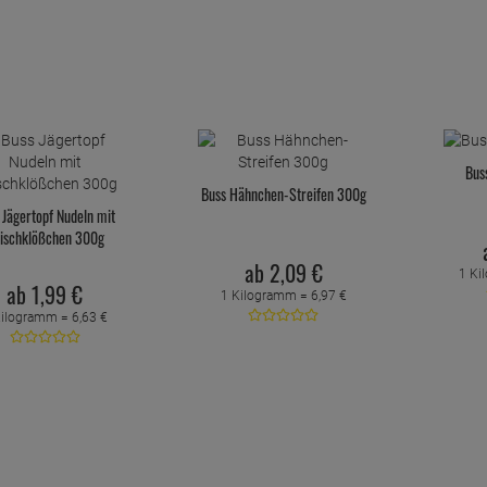
Bus
Buss Hähnchen-Streifen 300g
 Jägertopf Nudeln mit
eischklößchen 300g
ab
2,
09
€
1 Ki
ab
1,
99
€
1 Kilogramm =
6,
97
€
Kilogramm =
6,
63
€