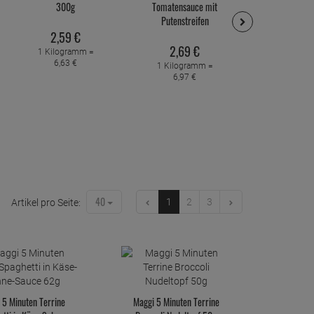
300g
Tomatensauce mit
Kartoff
Putenstreifen
mexikanisc
300g
2,
59
€
2,
69
€
2,
69
1 Kilogramm =
6,
63
€
1 Kilogramm =
1 Kilogr
6,
97
€
6,
97
40
1
2
3
Artikel pro Seite:
 5 Minuten Terrine
Maggi 5 Minuten Terrine