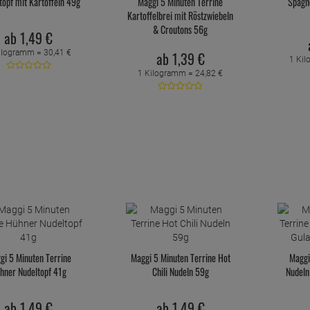
topf mit Kartoffeln 49g
Maggi 5 Minuten Terrine
Spaghe
Kartoffelbrei mit Röstzwiebeln
& Croutons 56g
ab
1,
49
€
ilogramm =
30,
41
€
ab
1,
39
€
1 Ki
1 Kilogramm =
24,
82
€
gi 5 Minuten Terrine
Maggi 5 Minuten Terrine Hot
Maggi
hner Nudeltopf 41g
Chili Nudeln 59g
Nudeln
ab
1,
49
€
ab
1,
49
€