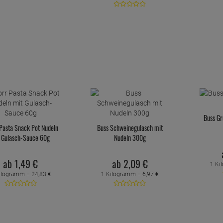
Buss Gr
Pasta Snack Pot Nudeln
Buss Schweinegulasch mit
 Gulasch-Sauce 60g
Nudeln 300g
ab
1,
49
€
ab
2,
09
€
1 Ki
ilogramm =
24,
83
€
1 Kilogramm =
6,
97
€