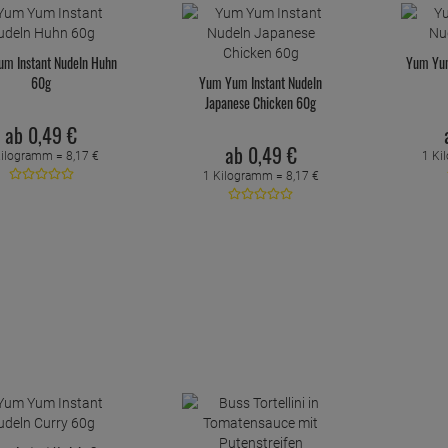
m Instant Nudeln Huhn
Yum Yum
60g
Yum Yum Instant Nudeln
Japanese Chicken 60g
ab
0,
49
€
ab
0,
49
€
Kilogramm =
8,
17
€
1 Ki
1 Kilogramm =
8,
17
€