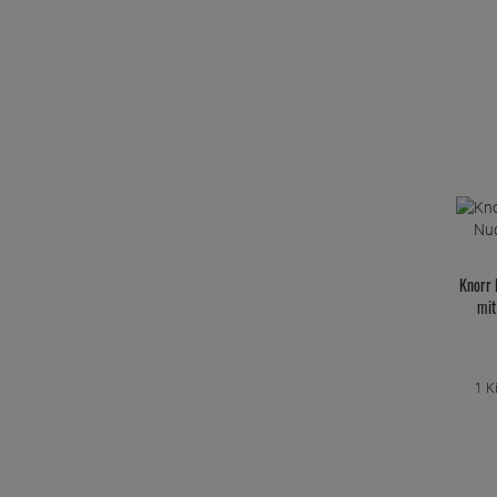
Knorr 
mit
1 K