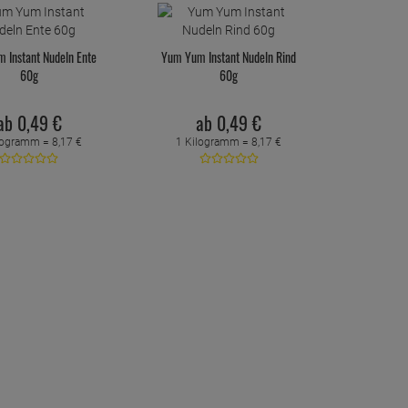
 Instant Nudeln Ente
Yum Yum Instant Nudeln Rind
60g
60g
ab
0,
49
€
ab
0,
49
€
logramm =
8,
17
€
1 Kilogramm =
8,
17
€