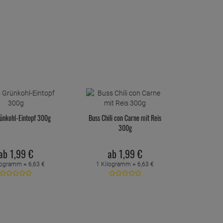
ünkohl-Eintopf 300g
Buss Chili con Carne mit Reis
300g
ab
1,
99
€
ab
1,
99
€
logramm =
6,
63
€
1 Kilogramm =
6,
63
€