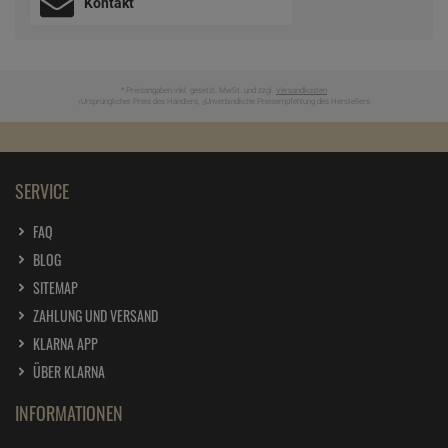
Kontakt
* Preisangaben inkl. gesetzl. MwSt. und zzgl.
Versandkosten
Ursprünglicher Preis des Händlers,
Unverbindliche Preisempfehlung des Herstellers
1
2
SERVICE
FAQ
BLOG
SITEMAP
ZAHLUNG UND VERSAND
KLARNA APP
ÜBER KLARNA
INFORMATIONEN