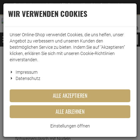
Jetzt für den Newsletter entscheiden und 5% Rabatt auf Ihre nächste Bestellung erhalten
✕
–
Zum Newsletter
WIR VERWENDEN COOKIES
0
0
MERKZETTEL
WARENK
ANMELDEN
AUFKLAPPEN
AUFKLA
ANMELDEN
MERKZETTEL
WARENKORB:
Unser Online-Shop verwendet Cookies, die uns helfen, unser
MENÜ
Angebot zu verbessern und unseren Kunden den
bestmöglichen Service zu bieten. Indem Sie auf "Akzeptieren"
klicken, erklären Sie sich mit unseren Cookie-Richtlinien
Weiter einkaufen
www.wark24.de
Lebensmittel
Fertiggerichte
einverstanden.
Buss Schweinegulasch mit Nudeln 300g
Impressum
Datenschutz
Buss Schweinegulasch mit
Nudeln 300g
ALLE AKZEPTIEREN
Artikel-Nummer:
10016697
ALLE ABLEHNEN
Kurzbeschreibung
Einstellungen öffnen
Warm & sättigend: Einfache Zubereitung von Buss
Schweinegulasch mit Nudeln