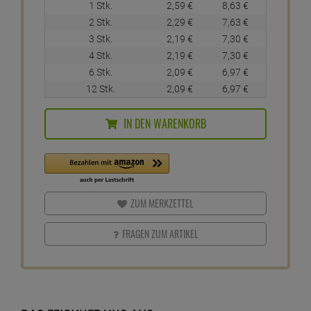
1 Stk.
2,
59
€
8,
63
€
2 Stk.
2,
29
€
7,
63
€
3 Stk.
2,
19
€
7,
30
€
4 Stk.
2,
19
€
7,
30
€
6 Stk.
2,
09
€
6,
97
€
12 Stk.
2,
09
€
6,
97
€
IN DEN WARENKORB
ZUM MERKZETTEL
FRAGEN ZUM ARTIKEL