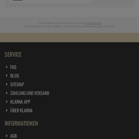
* Preisangaben inkl. gesetzl. MwSt. und zzgl.
Versandkosten
Ursprünglicher Preis des Händlers,
Unverbindliche Preisempfehlung des Herstellers
1
2
SERVICE
FAQ
BLOG
SITEMAP
ZAHLUNG UND VERSAND
KLARNA APP
ÜBER KLARNA
INFORMATIONEN
AGB