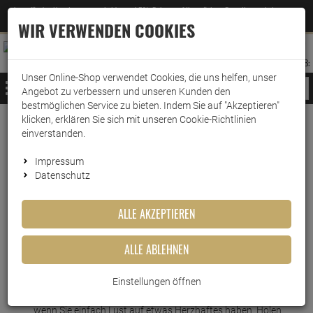
Jetzt für den Newsletter entscheiden und 5% Rabatt auf Ihre nächste Bestellung erhalten
✕
–
Zum Newsletter
WIR VERWENDEN COOKIES
0
0
MERKZETTEL
WARENK
ANMELDEN
AUFKLAPPEN
AUFKLA
ANMELDEN
MERKZETTEL
WARENKORB:
Unser Online-Shop verwendet Cookies, die uns helfen, unser
MENÜ
Angebot zu verbessern und unseren Kunden den
bestmöglichen Service zu bieten. Indem Sie auf "Akzeptieren"
klicken, erklären Sie sich mit unseren Cookie-Richtlinien
Weiter einkaufen
www.wark24.de
Lebensmittel
Fertiggerichte
einverstanden.
Heisse Tasse Champignon Creme 3x14g
Impressum
Datenschutz
Heisse Tasse Champignon
Creme 3x14g
ALLE AKZEPTIEREN
Artikel-Nummer:
10017427
ALLE ABLEHNEN
Kurzbeschreibung
Einstellungen öffnen
Ideal für die schnelle Zubereitung an kalten Tagen oder
wenn Sie einfach Lust auf etwas Herzhaftes haben. Holen