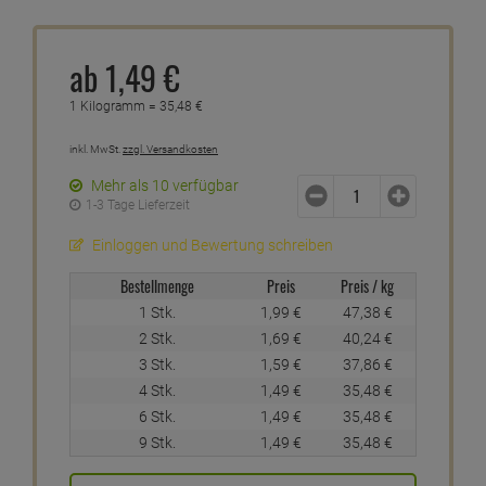
ab
1,
49
€
1 Kilogramm =
35,
48
€
inkl. MwSt.
zzgl. Versandkosten
Mehr als 10 verfügbar
1-3 Tage Lieferzeit
Einloggen und Bewertung schreiben
Bestellmenge
Preis
Preis / kg
1 Stk.
1,
99
€
47,
38
€
2 Stk.
1,
69
€
40,
24
€
3 Stk.
1,
59
€
37,
86
€
4 Stk.
1,
49
€
35,
48
€
6 Stk.
1,
49
€
35,
48
€
9 Stk.
1,
49
€
35,
48
€