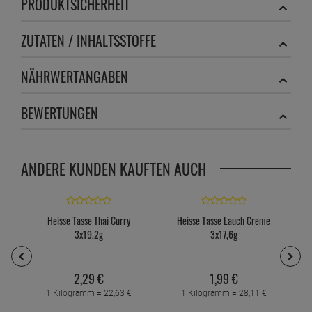
PRODUKTSICHERHEIT
ZUTATEN / INHALTSSTOFFE
NÄHRWERTANGABEN
BEWERTUNGEN
ANDERE KUNDEN KAUFTEN AUCH
Heisse Tasse Thai Curry
Heisse Tasse Lauch Creme
H
3x19,2g
3x17,6g
2,
29
€
1,
99
€
1 Kilogramm =
22,
63
€
1 Kilogramm =
28,
11
€