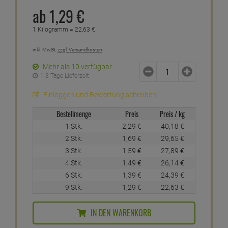
ab
1,
29
€
1 Kilogramm =
22,
63
€
inkl. MwSt.
zzgl. Versandkosten
Mehr als 10 verfügbar
1-3 Tage Lieferzeit
Einloggen und Bewertung schreiben
Bestellmenge
Preis
Preis / kg
1 Stk.
2,
29
€
40,
18
€
2 Stk.
1,
69
€
29,
65
€
3 Stk.
1,
59
€
27,
89
€
4 Stk.
1,
49
€
26,
14
€
6 Stk.
1,
39
€
24,
39
€
9 Stk.
1,
29
€
22,
63
€
IN DEN WARENKORB