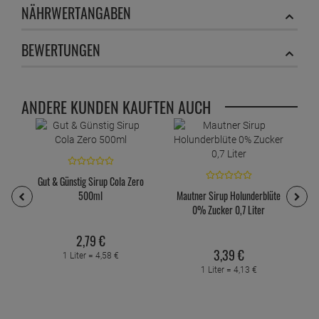
NÄHRWERTANGABEN
BEWERTUNGEN
ANDERE KUNDEN KAUFTEN AUCH
Gut & Günstig Sirup Cola Zero
500ml
Mautner Sirup Holunderblüte
0% Zucker 0,7 Liter
2,
79
€
3,
39
€
1 Liter =
4,
58
€
1 Liter =
4,
13
€