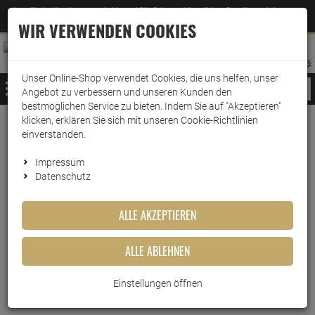
Jetzt für den Newsletter entscheiden und 5% Rabatt auf Ihre nächste Bestellung erhalten
✕
–
Zum Newsletter
WIR VERWENDEN COOKIES
0
0
MERKZETTEL
WARENK
ANMELDEN
AUFKLAPPEN
AUFKLA
ANMELDEN
MERKZETTEL
WARENKORB:
Unser Online-Shop verwendet Cookies, die uns helfen, unser
MENÜ
Angebot zu verbessern und unseren Kunden den
bestmöglichen Service zu bieten. Indem Sie auf "Akzeptieren"
klicken, erklären Sie sich mit unseren Cookie-Richtlinien
Weiter einkaufen
www.wark24.de
Lebensmittel
Fertiggerichte
einverstanden.
Heisse Tasse Thai Curry 3x19,2g
Impressum
Datenschutz
Heisse Tasse Thai Curry
3x19,2g
ALLE AKZEPTIEREN
Artikel-Nummer:
10017400
ALLE ABLEHNEN
Einstellungen öffnen