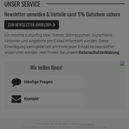
UNSER SERVICE
Newsletter anmelden & Vorteile samt 5% Gutschein sichern
ZUM NEWSLETTER ANMELDEN
Ich möchte zukünftig über Trends, Schnäppchen, Gutscheine,
Aktionen und Angebote per E-Mail informiert werden. Diese
Einwilligung kann jederzeit am Ende jeder E-Mail im Newsletter
widerrufen werden. Hier finden Sie unsere
Datenschutzerklärung
.
Wir helfen Ihnen!
Häufige Fragen
Kontakt
* Preisangaben inkl. gesetzl. MwSt. und zzgl.
Versandkosten
Ursprünglicher Preis des Händlers,
Unverbindliche Preisempfehlung des Herstellers
1
2