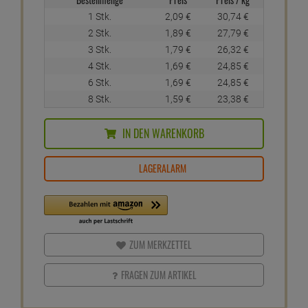
1 Stk.
2,
09
€
30,
74
€
2 Stk.
1,
89
€
27,
79
€
3 Stk.
1,
79
€
26,
32
€
4 Stk.
1,
69
€
24,
85
€
6 Stk.
1,
69
€
24,
85
€
8 Stk.
1,
59
€
23,
38
€
IN DEN WARENKORB
LAGERALARM
ZUM MERKZETTEL
FRAGEN ZUM ARTIKEL