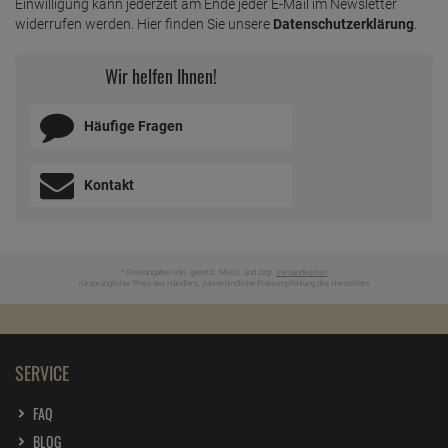
Einwilligung kann jederzeit am Ende jeder E-Mail im Newsletter
widerrufen werden. Hier finden Sie unsere
Datenschutzerklärung
.
Wir helfen Ihnen!
Häufige Fragen
Kontakt
* Preisangaben inkl. gesetzl. MwSt. und zzgl.
Versandkosten
Ursprünglicher Preis des Händlers,
Unverbindliche Preisempfehlung des Herstellers
1
2
SERVICE
FAQ
BLOG