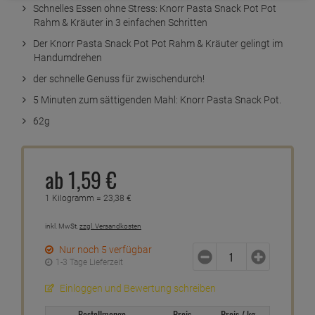
Schnelles Essen ohne Stress: Knorr Pasta Snack Pot Pot
Rahm & Kräuter in 3 einfachen Schritten
Der Knorr Pasta Snack Pot Pot Rahm & Kräuter gelingt im
Handumdrehen
der schnelle Genuss für zwischendurch!
5 Minuten zum sättigenden Mahl: Knorr Pasta Snack Pot.
62g
ab
1,
59
€
1 Kilogramm =
23,
38
€
inkl. MwSt.
zzgl. Versandkosten
Nur noch 5 verfügbar
1-3 Tage Lieferzeit
Einloggen und Bewertung schreiben
Bestellmenge
Preis
Preis / kg