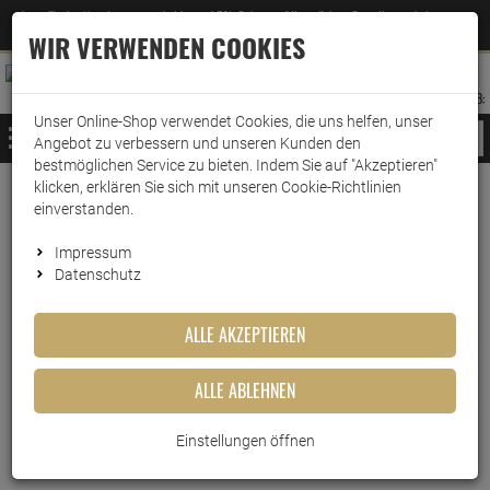
Jetzt für den Newsletter entscheiden und 5% Rabatt auf Ihre nächste Bestellung erhalten
✕
–
Zum Newsletter
WIR VERWENDEN COOKIES
0
0
MERKZETTEL
WARENK
ANMELDEN
AUFKLAPPEN
AUFKLA
ANMELDEN
MERKZETTEL
WARENKORB:
Unser Online-Shop verwendet Cookies, die uns helfen, unser
MENÜ
Angebot zu verbessern und unseren Kunden den
bestmöglichen Service zu bieten. Indem Sie auf "Akzeptieren"
klicken, erklären Sie sich mit unseren Cookie-Richtlinien
Weiter einkaufen
www.wark24.de
Lebensmittel
Fertiggerichte
einverstanden.
Knorr Pasta Snack Pot Rahm & Kräuter 62g
Impressum
Datenschutz
Knorr Pasta Snack Pot Rahm &
Kräuter 62g
ALLE AKZEPTIEREN
Artikel-Nummer:
10016685
ALLE ABLEHNEN
Einstellungen öffnen
Kurzbeschreibung