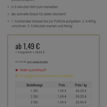
in 5 Minuten ferti zum Genießen
der schnelle Snack für jeden Moment!
1. Kochendes Wasser bis zur Fülllinie aufgießen. 2. Kräftig
umrühren. 3. 5 Minuten warten und fertig!
ab
1,
49
€
1 Kilogramm =
34,
65
€
inkl. MwSt.
zzgl. Versandkosten
leider ausverkauft
Einloggen und Bewertung schreiben
Bestellmenge
Preis
Preis / kg
1 Stk.
1,
99
€
46,
28
€
2 Stk.
1,
69
€
39,
30
€
3 Stk.
1,
59
€
36,
98
€