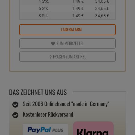
4 Stk.
1,
49
€
34,
65
€
6 Stk.
1,
49
€
34,
65
€
8 Stk.
1,
49
€
34,
65
€
LAGERALARM
ZUM MERKZETTEL
FRAGEN ZUM ARTIKEL
DAS ZEICHNET UNS AUS
Seit 2006 Onlinehandel "made in Germany"
Kostenloser Rückversand