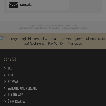
Kontakt
* Preisangaben inkl. gesetzl. MwSt. und zzgl.
Versandkosten
Ursprünglicher Preis des Händlers,
Unverbindliche Preisempfehlung des Herstellers
1
2
SERVICE
FAQ
BLOG
SITEMAP
ZAHLUNG UND VERSAND
KLARNA APP
ÜBER KLARNA