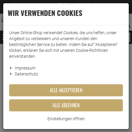
Jetzt für den Newsletter entscheiden und 5% Rabatt auf Ihre nächste Bestellung erhalten
✕
–
Zum Newsletter
WIR VERWENDEN COOKIES
0
0
MERKZETTEL
WARENK
ANMELDEN
AUFKLAPPEN
AUFKLA
ANMELDEN
MERKZETTEL
WARENKORB:
Unser Online-Shop verwendet Cookies, die uns helfen, unser
MENÜ
Angebot zu verbessern und unseren Kunden den
bestmöglichen Service zu bieten. Indem Sie auf "Akzeptieren"
klicken, erklären Sie sich mit unseren Cookie-Richtlinien
Weiter einkaufen
www.wark24.de
Lebensmittel
Fertiggerichte
einverstanden.
Maggi 5 Minuten Terrine Kartoffelbrei mit Erbsen …
Impressum
Datenschutz
Maggi 5 Minuten Terrine
Kartoffelbrei mit Erbsen &
ALLE AKZEPTIEREN
Möhren 43g
ALLE ABLEHNEN
Artikel-Nummer:
10016696
Einstellungen öffnen