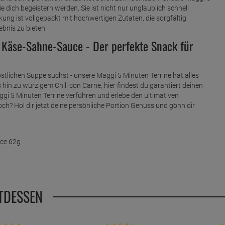
die dich begeistern werden. Sie ist nicht nur unglaublich schnell
kung ist vollgepackt mit hochwertigen Zutaten, die sorgfältig
bnis zu bieten.
 Käse-Sahne-Sauce - Der perfekte Snack für
stlichen Suppe suchst - unsere Maggi 5 Minuten Terrine hat alles
hin zu würzigem Chili con Carne, hier findest du garantiert deinen
ggi 5 Minuten Terrine verführen und erlebe den ultimativen
? Hol dir jetzt deine persönliche Portion Genuss und gönn dir
uce 62g
TDESSEN