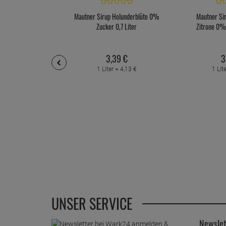
Mautner Sirup Holunderblüte 0%
Mautner Si
Zucker 0,7 Liter
Zitrone 0% 
3,
39
€
3
1 Liter =
4,
13
€
1 Lit
UNSER SERVICE
Newslet