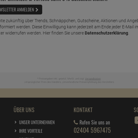
WSLETTER ANMELDEN
te zukünftig über Trends, Schnäppchen, Gutscheine, Aktionen und Ange
nformiert werden. Diese Einwilligung kann jederzeit am Ende jeder E-Mail i
er widerrufen werden. Hier finden Sie unsere
Datenschutzerklärung
.
* Preisangaben inkl. gesetzl. MwSt. und zzgl.
Versandkosten
Ursprünglicher Preis des Händlers,
Unverbindliche Preisempfehlung des Herstellers
1
2
ÜBER UNS
KONTAKT
S
Rufen Sie uns an
UNSER UNTERNEHMEN
02404 5967475
IHRE VORTEILE