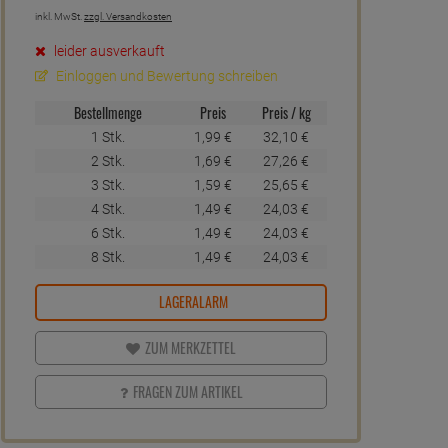
inkl. MwSt.
zzgl. Versandkosten
leider ausverkauft
Einloggen und Bewertung schreiben
Bestellmenge
Preis
Preis / kg
1 Stk.
1,
99
€
32,
10
€
2 Stk.
1,
69
€
27,
26
€
3 Stk.
1,
59
€
25,
65
€
4 Stk.
1,
49
€
24,
03
€
6 Stk.
1,
49
€
24,
03
€
8 Stk.
1,
49
€
24,
03
€
LAGERALARM
ZUM MERKZETTEL
FRAGEN ZUM ARTIKEL