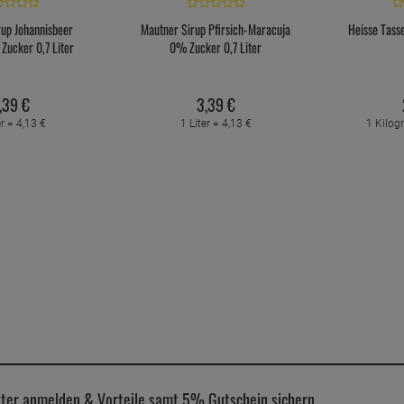
rup Johannisbeer
Mautner Sirup Pfirsich-Maracuja
Heisse Tass
Zucker 0,7 Liter
0% Zucker 0,7 Liter
,
39
€
3,
39
€
er =
4,
13
€
1 Liter =
4,
13
€
1 Kilo
ter anmelden & Vorteile samt 5% Gutschein sichern