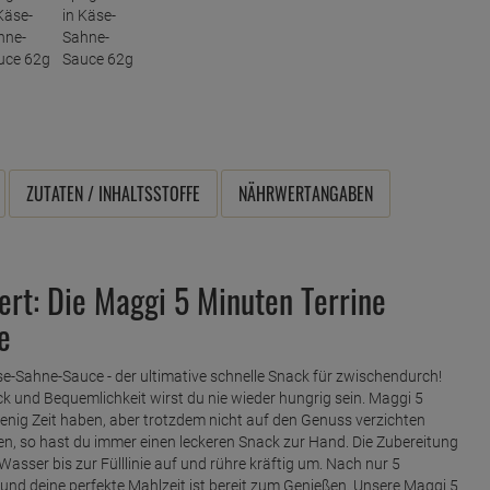
ZUTATEN / INHALTSSTOFFE
NÄHRWERTANGABEN
ert: Die Maggi 5 Minuten Terrine
e
se-Sahne-Sauce - der ultimative schnelle Snack für zwischendurch!
und Bequemlichkeit wirst du nie wieder hungrig sein. Maggi 5
e wenig Zeit haben, aber trotzdem nicht auf den Genuss verzichten
n, so hast du immer einen leckeren Snack zur Hand. Die Zubereitung
asser bis zur Fülllinie auf und rühre kräftig um. Nach nur 5
 und deine perfekte Mahlzeit ist bereit zum Genießen. Unsere Maggi 5