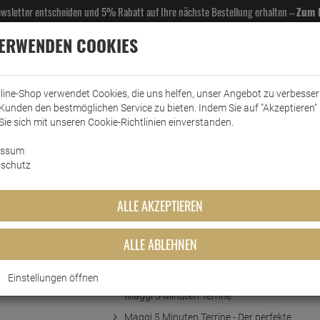
Newsletter entscheiden und 5% Rabatt auf Ihre nächste Bestellung erhalten –
Zum 
VERWENDEN COOKIES
line-Shop verwendet Cookies, die uns helfen, unser Angebot zu verbesse
Kunden den bestmöglichen Service zu bieten. Indem Sie auf "Akzeptieren" 
EL- & GASTROBEDARF
DROGERIE
KÜCHE & HAUSHALT
KFZ
SCANPART
HANS
Sie sich mit unseren Cookie-Richtlinien einverstanden.
ichte
essum
Maggi 5 Minuten Terrine Spaghetti in Käse-Sahne-S…
schutz
ne Spaghetti in Käse-Sahne-S
ALLE AKZEPTIEREN
ALLE ABLEHNEN
Kurzbeschreibung
Einstellungen öffnen
Schnell, lecker und unkompliziert: Die
Maggi 5 Minuten Terrine
Maggi 5 Minuten Terrine - Der perfekte