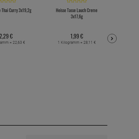
e Thai Curry 3x19,2g
Heisse Tasse Lauch Creme
Heisse T
3x17,6g
2,
29
€
1,
99
€
gramm =
22,
63
€
1 Kilogramm =
28,
11
€
1 Kil