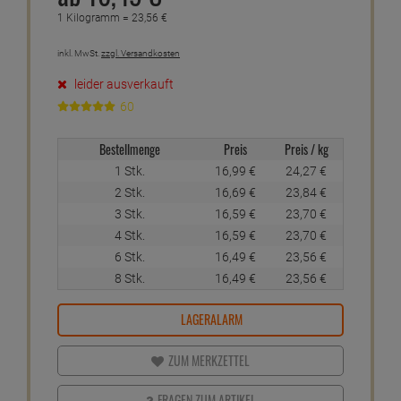
1 Kilogramm =
23,
56
€
inkl. MwSt.
zzgl. Versandkosten
leider ausverkauft
60
Bestellmenge
Preis
Preis / kg
1 Stk.
16,
99
€
24,
27
€
2 Stk.
16,
69
€
23,
84
€
3 Stk.
16,
59
€
23,
70
€
4 Stk.
16,
59
€
23,
70
€
6 Stk.
16,
49
€
23,
56
€
8 Stk.
16,
49
€
23,
56
€
LAGERALARM
ZUM MERKZETTEL
FRAGEN ZUM ARTIKEL