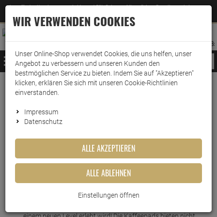
Jetzt für den Newsletter entscheiden und 5% Rabatt auf Ihre nächste Bestellung erhalten
✕
–
Zum Newsletter
WIR VERWENDEN COOKIES
0
0
MERKZETTEL
WARENK
ANMELDEN
AUFKLAPPEN
AUFKLA
ANMELDEN
MERKZETTEL
WARENKORB:
Unser Online-Shop verwendet Cookies, die uns helfen, unser
MENÜ
Angebot zu verbessern und unseren Kunden den
bestmöglichen Service zu bieten. Indem Sie auf "Akzeptieren"
klicken, erklären Sie sich mit unseren Cookie-Richtlinien
Weiter einkaufen
www.wark24.de
Lebensmittel
Kaffee
Cafeclub Kaffeepads
einverstanden.
Cafeclub Kaffeepads Dark Supercreme 100 Pads
Impressum
Datenschutz
Cafeclub Kaffeepads Dark
Supercreme 100 Pads
ALLE AKZEPTIEREN
Artikel-Nummer:
10010198
ALLE ABLEHNEN
Kurzbeschreibung
Einstellungen öffnen
Willkommen in der Welt von cafeclub, wo Kaffeegenuss auf
einem neuen Level erlebt wird! Die Kaffeepads bieten nicht