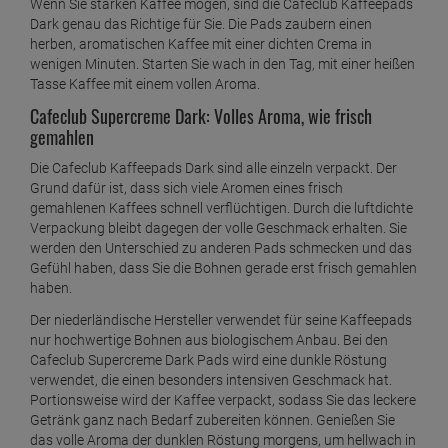
Wenn Sie starken Kaffee mögen, sind die Cafeclub Kaffeepads
ab
16,
79
€
Dark genau das Richtige für Sie. Die Pads zaubern einen
1 Kilogramm =
23,
99
€
herben, aromatischen Kaffee mit einer dichten Crema in
Cafeclub Kaffeepads Ristretto Supercreme
wenigen Minuten. Starten Sie wach in den Tag, mit einer heißen
Tasse Kaffee mit einem vollen Aroma.
ab
16,
49
€
Cafeclub Supercreme Dark: Volles Aroma, wie frisch
1 Kilogramm =
23,
56
€
gemahlen
Die Cafeclub Kaffeepads Dark sind alle einzeln verpackt. Der
Grund dafür ist, dass sich viele Aromen eines frisch
gemahlenen Kaffees schnell verflüchtigen. Durch die luftdichte
Verpackung bleibt dagegen der volle Geschmack erhalten. Sie
werden den Unterschied zu anderen Pads schmecken und das
Gefühl haben, dass Sie die Bohnen gerade erst frisch gemahlen
haben.
Der niederländische Hersteller verwendet für seine Kaffeepads
nur hochwertige Bohnen aus biologischem Anbau. Bei den
Cafeclub Supercreme Dark Pads wird eine dunkle Röstung
verwendet, die einen besonders intensiven Geschmack hat.
Portionsweise wird der Kaffee verpackt, sodass Sie das leckere
Getränk ganz nach Bedarf zubereiten können. Genießen Sie
das volle Aroma der dunklen Röstung morgens, um hellwach in