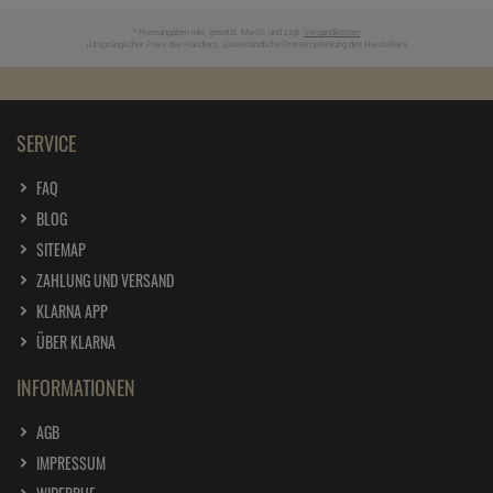
* Preisangaben inkl. gesetzl. MwSt. und zzgl.
Versandkosten
Ursprünglicher Preis des Händlers,
Unverbindliche Preisempfehlung des Herstellers
1
2
SERVICE
FAQ
BLOG
SITEMAP
ZAHLUNG UND VERSAND
KLARNA APP
ÜBER KLARNA
INFORMATIONEN
AGB
IMPRESSUM