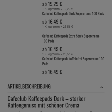
ab
19,
29
€
1 Kilogramm =
19,
29
€
Cafeclub Kaffeepads Dark Supercreme 100 Pads
ab
16,
49
€
1 Kilogramm =
23,
56
€
Cafeclub Kaffeepads Extra Stark Supercreme
100 Pads
ab
16,
49
€
1 Kilogramm =
23,
56
€
Cafeclub Kaffeepads koffeinfrei Supercreme 100
Pads
ab
16,
49
€
1 Kilogramm =
23,
56
€
Cafeclub Kaffeepads Naturmild Supercreme 100
ARTIKELBESCHREIBUNG
Pads
ab
16,
49
€
Cafeclub Kaffeepads Dark – starker
1 Kilogramm =
23,
56
€
Kaffeegenuss mit schöner Crema
Cafeclub Kaffeepads Regular Supercreme 100
Pads