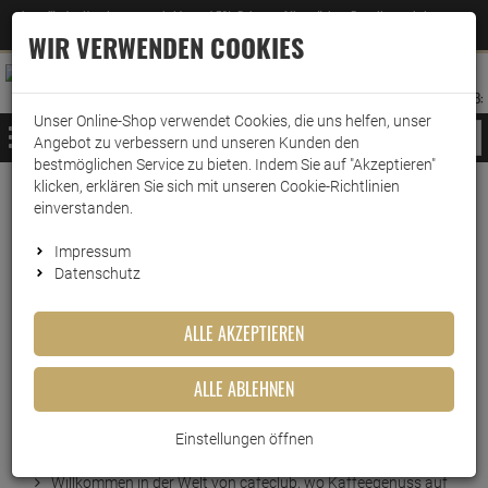
Jetzt für den Newsletter entscheiden und 5% Rabatt auf Ihre nächste Bestellung erhalten
✕
–
Zum Newsletter
WIR VERWENDEN COOKIES
0
0
MERKZETTEL
WARENK
ANMELDEN
AUFKLAPPEN
AUFKLA
ANMELDEN
MERKZETTEL
WARENKORB:
Unser Online-Shop verwendet Cookies, die uns helfen, unser
MENÜ
Angebot zu verbessern und unseren Kunden den
bestmöglichen Service zu bieten. Indem Sie auf "Akzeptieren"
klicken, erklären Sie sich mit unseren Cookie-Richtlinien
Weiter einkaufen
www.wark24.de
Lebensmittel
Kaffee
Cafeclub Kaffeepads
einverstanden.
Cafeclub Kaffeepads Espresso Supercreme 100 Pads
Impressum
Datenschutz
Cafeclub Kaffeepads Espresso
ALLE AKZEPTIEREN
Supercreme 100 Pads
ALLE ABLEHNEN
Artikel-Nummer:
10010199
Kurzbeschreibung
Einstellungen öffnen
Willkommen in der Welt von cafeclub, wo Kaffeegenuss auf