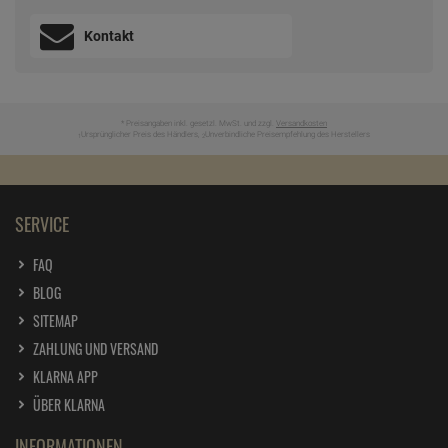
Kontakt
* Preisangaben inkl. gesetzl. MwSt. und zzgl.
Versandkosten
Ursprünglicher Preis des Händlers,
Unverbindliche Preisempfehlung des Herstellers
1
2
SERVICE
FAQ
BLOG
SITEMAP
ZAHLUNG UND VERSAND
KLARNA APP
ÜBER KLARNA
INFORMATIONEN