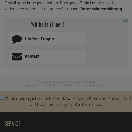
Einwilligung kann jederzeit am Ende jeder E-Mail im Newsletter
widerrufen werden. Hier finden Sie unsere
Datenschutzerklärung
.
Wir helfen Ihnen!
Häufige Fragen
Kontakt
* Preisangaben inkl. gesetzl. MwSt. und zzgl.
Versandkosten
Ursprünglicher Preis des Händlers,
Unverbindliche Preisempfehlung des Herstellers
1
2
SERVICE