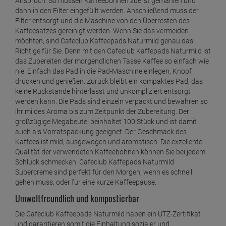
Pads
Anspruch. So müssen Kaffeebohnen zuerst gemahlen und
dann in den Filter eingefüllt werden. Anschließend muss der
ab
16,
79
€
Filter entsorgt und die Maschine von den Überresten des
1 Kilogramm =
23,
99
€
Kaffeesatzes gereinigt werden. Wenn Sie das vermeiden
möchten, sind Cafeclub Kaffeepads Naturmild genau das
Cafeclub Kaffeepads Ristretto Supercreme
Richtige für Sie. Denn mit den Cafeclub Kaffepads Naturmild ist
ab
16,
49
€
das Zubereiten der morgendlichen Tasse Kaffee so einfach wie
nie. Einfach das Pad in die Pad-Maschine einlegen, Knopf
1 Kilogramm =
23,
56
€
drücken und genießen. Zurück bleibt ein kompaktes Pad, das
keine Rückstände hinterlässt und unkompliziert entsorgt
werden kann. Die Pads sind einzeln verpackt und bewahren so
ihr mildes Aroma bis zum Zeitpunkt der Zubereitung. Der
großzügige Megabeutel beinhaltet 100 Stück und ist damit
auch als Vorratspackung geeignet. Der Geschmack des
Kaffees ist mild, ausgewogen und aromatisch. Die exzellente
Qualität der verwendeten Kaffeebohnen können Sie bei jedem
Schluck schmecken. Cafeclub Kaffepads Naturmild
Supercreme sind perfekt für den Morgen, wenn es schnell
gehen muss, oder für eine kurze Kaffeepause.
Umweltfreundlich und kompostierbar
Die Cafeclub Kaffeepads Naturmild haben ein UTZ-Zertifikat
und garantieren somit die Einhaltung sozialer und