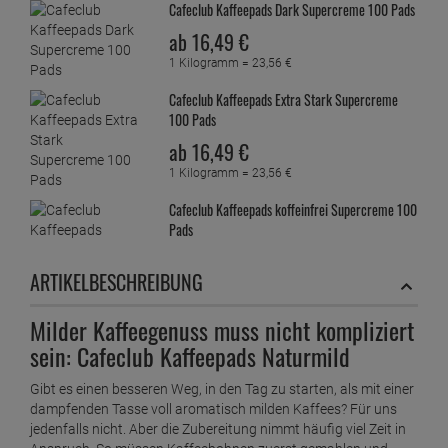
Cafeclub Kaffeepads Dark Supercreme 100 Pads
ab
16,
49
€
1 Kilogramm =
23,
56
€
Cafeclub Kaffeepads Extra Stark Supercreme
100 Pads
ab
16,
49
€
1 Kilogramm =
23,
56
€
Cafeclub Kaffeepads koffeinfrei Supercreme 100
Pads
ab
16,
49
€
ARTIKELBESCHREIBUNG
1 Kilogramm =
23,
56
€
Cafeclub Kaffeepads Naturmild Supercreme 100
Milder Kaffeegenuss muss nicht kompliziert
Pads
sein: Cafeclub Kaffeepads Naturmild
ab
16,
49
€
Gibt es einen besseren Weg, in den Tag zu starten, als mit einer
1 Kilogramm =
23,
56
€
dampfenden Tasse voll aromatisch milden Kaffees? Für uns
Cafeclub Kaffeepads Regular Supercreme 100
jedenfalls nicht. Aber die Zubereitung nimmt häufig viel Zeit in