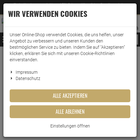
Jetzt für den Newsletter entscheiden und 5% Rabatt auf Ihre nächste Bestellung erhalten
✕
–
Zum Newsletter
WIR VERWENDEN COOKIES
0
0
MERKZETTEL
WARENK
ANMELDEN
AUFKLAPPEN
AUFKLA
ANMELDEN
MERKZETTEL
WARENKORB:
Unser Online-Shop verwendet Cookies, die uns helfen, unser
MENÜ
Angebot zu verbessern und unseren Kunden den
bestmöglichen Service zu bieten. Indem Sie auf "Akzeptieren"
klicken, erklären Sie sich mit unseren Cookie-Richtlinien
Weiter einkaufen
www.wark24.de
Lebensmittel
Kaffee
Cafeclub Kaffeepads
einverstanden.
Cafeclub Kaffeepads Naturmild Supercreme 100 Pads
Impressum
Datenschutz
Cafeclub Kaffeepads Naturmild
ALLE AKZEPTIEREN
Supercreme 100 Pads
ALLE ABLEHNEN
Artikel-Nummer:
10010197
Einstellungen öffnen