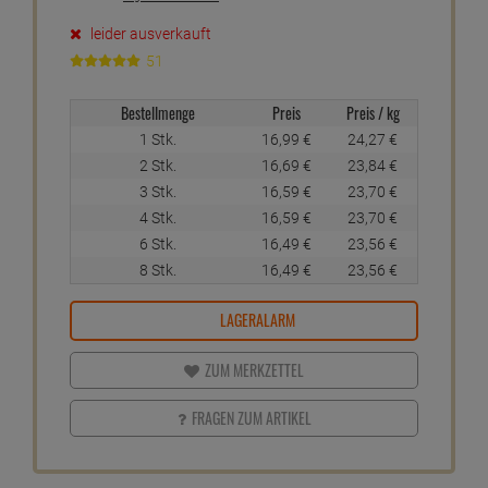
leider ausverkauft
51
Bestellmenge
Preis
Preis / kg
1 Stk.
16,
99
€
24,
27
€
2 Stk.
16,
69
€
23,
84
€
3 Stk.
16,
59
€
23,
70
€
4 Stk.
16,
59
€
23,
70
€
6 Stk.
16,
49
€
23,
56
€
8 Stk.
16,
49
€
23,
56
€
LAGERALARM
ZUM MERKZETTEL
FRAGEN ZUM ARTIKEL