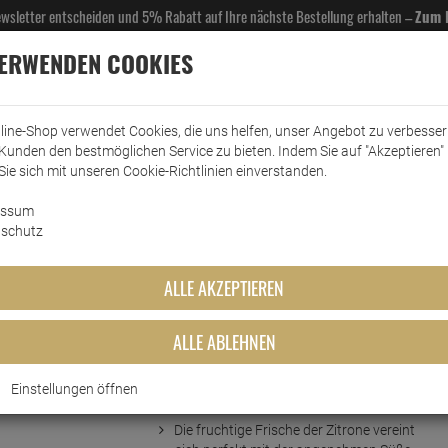
Newsletter entscheiden und 5% Rabatt auf Ihre nächste Bestellung erhalten –
Zum 
VERWENDEN COOKIES
line-Shop verwendet Cookies, die uns helfen, unser Angebot zu verbesse
Kunden den bestmöglichen Service zu bieten. Indem Sie auf "Akzeptieren" 
EL- & GASTROBEDARF
DROGERIE
KÜCHE & HAUSHALT
KFZ
SCANPART
HANS
Sie sich mit unseren Cookie-Richtlinien einverstanden.
essum
Teisseire Sirup
Teisseire Sirup Lemon zero Zucker 600ml
schutz
 zero Zucker 600ml
ALLE AKZEPTIEREN
ALLE ABLEHNEN
Einstellungen öffnen
Kurzbeschreibung
Die fruchtige Frische der Zitrone vereint