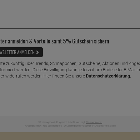
ter anmelden & Vorteile samt 5% Gutschein sichern
WSLETTER ANMELDEN
te zukünftig über Trends, Schnäppchen, Gutscheine, Aktionen und Ange
nformiert werden. Diese Einwilligung kann jederzeit am Ende jeder E-Mail i
er widerrufen werden. Hier finden Sie unsere
Datenschutzerklärung
.
* Preisangaben inkl. gesetzl. MwSt. und zzgl.
Versandkosten
Ursprünglicher Preis des Händlers,
Unverbindliche Preisempfehlung des Herstellers
1
2