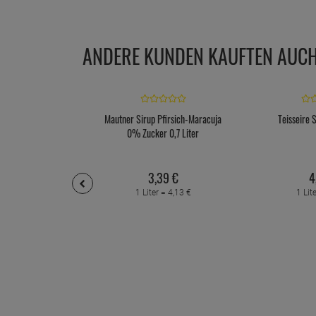
ANDERE KUNDEN KAUFTEN AUC
Mautner Sirup Pfirsich-Maracuja
Teisseire 
0% Zucker 0,7 Liter
3,
39
€
4
1 Liter =
4,
13
€
1 Lit