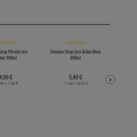
Sirup Pfirsich zero
Teisseire Sirup Zero Grüne Minze
Teisseire
cker 600ml
600ml
Z
4,
99
€
5,
49
€
ter =
7,
48
€
1 Liter =
8,
32
€
1 