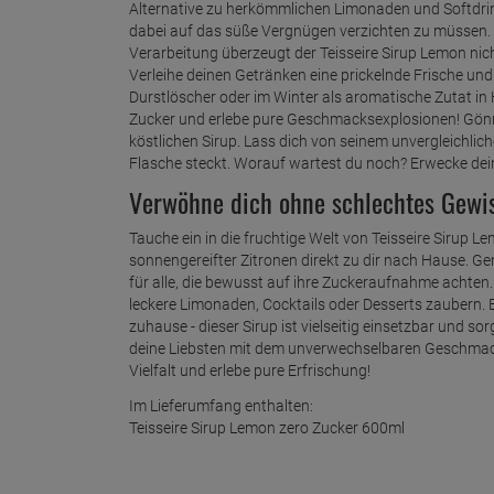
Alternative zu herkömmlichen Limonaden und Softdrin
dabei auf das süße Vergnügen verzichten zu müssen. 
Verarbeitung überzeugt der Teisseire Sirup Lemon nich
Verleihe deinen Getränken eine prickelnde Frische un
Durstlöscher oder im Winter als aromatische Zutat in 
Zucker und erlebe pure Geschmacksexplosionen! Gönn 
köstlichen Sirup. Lass dich von seinem unvergleichlic
Flasche steckt. Worauf wartest du noch? Erwecke dei
Verwöhne dich ohne schlechtes Gewis
Tauche ein in die fruchtige Welt von Teisseire Sirup 
sonnengereifter Zitronen direkt zu dir nach Hause. G
für alle, die bewusst auf ihre Zuckeraufnahme achten
leckere Limonaden, Cocktails oder Desserts zaubern.
zuhause - dieser Sirup ist vielseitig einsetzbar und
deine Liebsten mit dem unverwechselbaren Geschmack v
Vielfalt und erlebe pure Erfrischung!
Im Lieferumfang enthalten:
Teisseire Sirup Lemon zero Zucker 600ml