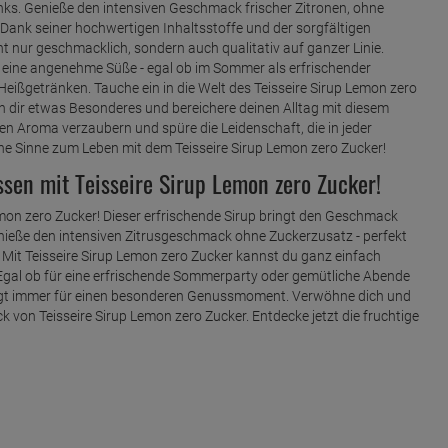
ks. Genieße den intensiven Geschmack frischer Zitronen, ohne
Dank seiner hochwertigen Inhaltsstoffe und der sorgfältigen
t nur geschmacklich, sondern auch qualitativ auf ganzer Linie.
d eine angenehme Süße - egal ob im Sommer als erfrischender
Heißgetränken. Tauche ein in die Welt des Teisseire Sirup Lemon zero
dir etwas Besonderes und bereichere deinen Alltag mit diesem
hen Aroma verzaubern und spüre die Leidenschaft, die in jeder
ne Sinne zum Leben mit dem Teisseire Sirup Lemon zero Zucker!
sen mit Teisseire Sirup Lemon zero Zucker!
Lemon zero Zucker! Dieser erfrischende Sirup bringt den Geschmack
enieße den intensiven Zitrusgeschmack ohne Zuckerzusatz - perfekt
. Mit Teisseire Sirup Lemon zero Zucker kannst du ganz einfach
 Egal ob für eine erfrischende Sommerparty oder gemütliche Abende
 sorgt immer für einen besonderen Genussmoment. Verwöhne dich und
on Teisseire Sirup Lemon zero Zucker. Entdecke jetzt die fruchtige