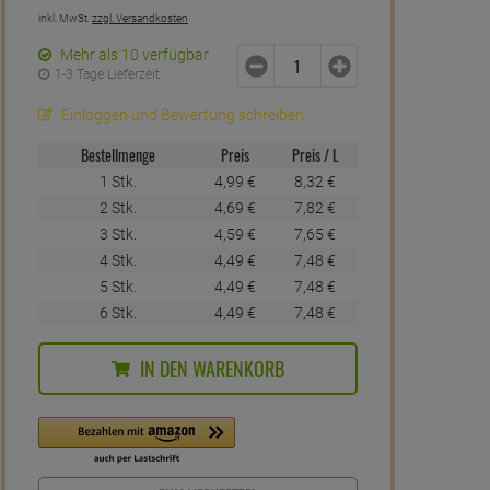
inkl. MwSt.
zzgl. Versandkosten
Mehr als 10 verfügbar
1-3 Tage Lieferzeit
Einloggen und Bewertung schreiben
Bestellmenge
Preis
Preis / L
1 Stk.
4,
99
€
8,
32
€
2 Stk.
4,
69
€
7,
82
€
3 Stk.
4,
59
€
7,
65
€
4 Stk.
4,
49
€
7,
48
€
5 Stk.
4,
49
€
7,
48
€
6 Stk.
4,
49
€
7,
48
€
IN DEN WARENKORB