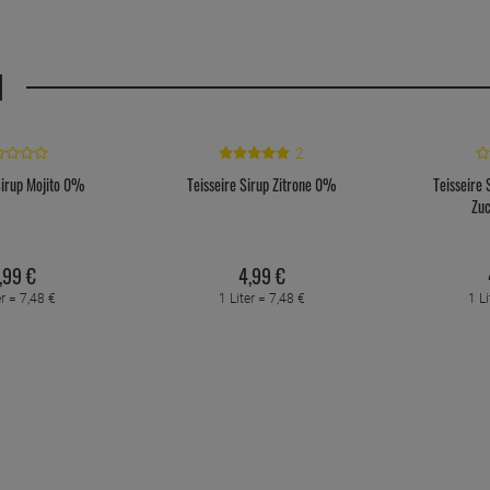
H
2
Sirup Mojito 0%
Teisseire Sirup Zitrone 0%
Teisseire 
Zu
,
99
€
4,
99
€
er =
7,
48
€
1 Liter =
7,
48
€
1 Li