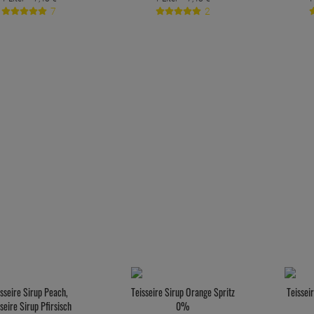
7
2
isseire Sirup Peach,
Teisseire Sirup Orange Spritz
Teissei
seire Sirup Pfirsisch
0%