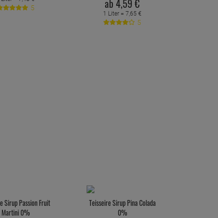
ab
4,
59
€
5
1 Liter =
7,
65
€
5
re Sirup Passion Fruit
Teisseire Sirup Pina Colada
Martini 0%
0%