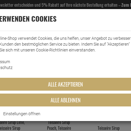
Newsletter entscheiden und 5% Rabatt auf Ihre nächste Bestellung erhalten –
Zum 
VERWENDEN COOKIES
line-Shop verwendet Cookies, die uns helfen, unser Angebot zu verbesse
Kunden den bestmöglichen Service zu bieten. Indem Sie auf "Akzeptieren" 
EL- & GASTROBEDARF
DROGERIE
KÜCHE & HAUSHALT
KFZ
SCANPART
HANS
Sie sich mit unseren Cookie-Richtlinien einverstanden.
essum
schutz
Teisseire Sir
ALLE AKZEPTIEREN
MEISTGEKAUFTEN PRODUKTE DIESER KATEGO
ALLE ABLEHNEN
Einstellungen öffnen
5
5
seire Sirup Lime,
Teisseire Sirup
eisseire Sirup
Peach, Teisseire
Teisseire Sirup