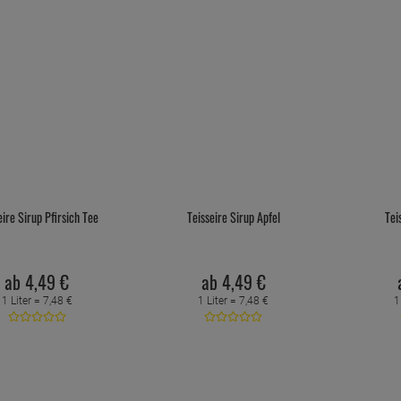
eire Sirup Pfirsich Tee
Teisseire Sirup Apfel
Tei
ab
4,
49
€
ab
4,
49
€
1 Liter =
7,
48
€
1 Liter =
7,
48
€
1