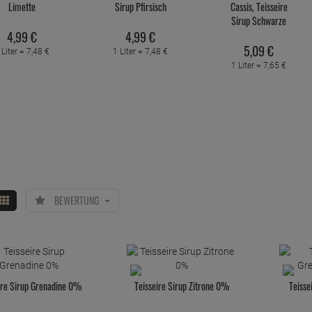
Limette
Sirup Pfirsisch
Cassis, Teisseire
Sirup Schwarze
Johannisbeere
4,
99
€
4,
99
€
5,
09
€
 Liter =
7,
48
€
1 Liter =
7,
48
€
1 Liter =
7,
65
€
BEWERTUNG
ire Sirup Grenadine 0%
Teisseire Sirup Zitrone 0%
Teisse