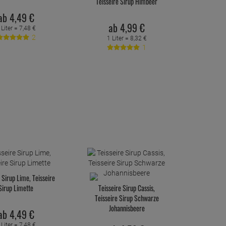
Teisseire Sirup Himbeer
ab
4,
49
€
ab
4,
99
€
 Liter =
7,
48
€
2
1 Liter =
8,
32
€
1
 Sirup Lime, Teisseire
Sirup Limette
Teisseire Sirup Cassis,
Teisseire Sirup Schwarze
Johannisbeere
ab
4,
49
€
 Liter =
7,
48
€