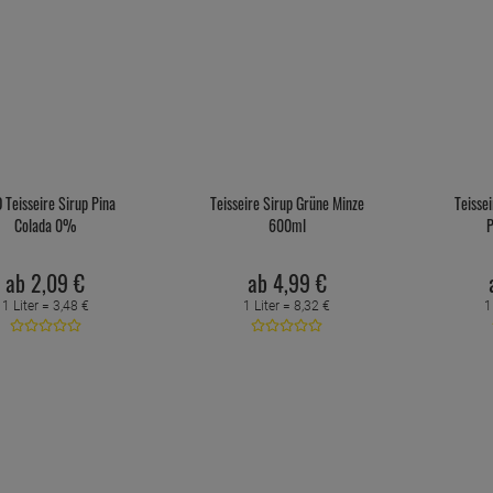
Teisseire Sirup Pina
Teisseire Sirup Grüne Minze
Teissei
Colada 0%
600ml
P
ab
2,
09
€
ab
4,
99
€
1 Liter =
3,
48
€
1 Liter =
8,
32
€
1