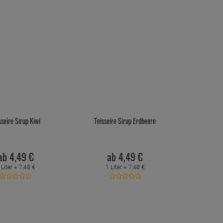
sseire Sirup Kiwi
Teisseire Sirup Erdbeere
ab
4,
49
€
ab
4,
49
€
 Liter =
7,
48
€
1 Liter =
7,
48
€