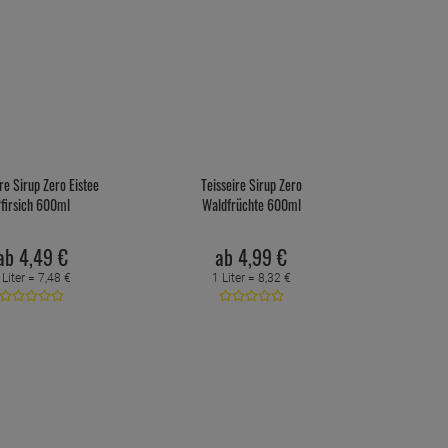
re Sirup Zero Eistee
Teisseire Sirup Zero
firsich 600ml
Waldfrüchte 600ml
ab
4,
49
€
ab
4,
99
€
 Liter =
7,
48
€
1 Liter =
8,
32
€