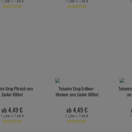
1 Liter =
7,
48
€
1 Liter =
7,
48
€
1
ire Sirup Pfirsich zero
Teisseire Sirup Erdbeer-
Teisseire
Zucker 600ml
Himbeer zero Zucker 600ml
ze
ab
4,
49
€
ab
4,
49
€
1 Liter =
7,
48
€
1 Liter =
7,
48
€
1