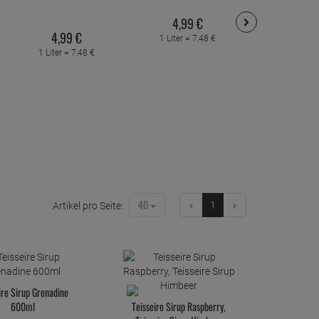
600m
4,
99
€
4,
99
€
4,
99
1 Liter =
7,
48
€
1 Liter =
7,
48
€
1 Liter =
7
40
1
Artikel pro Seite:
ire Sirup Grenadine
600ml
Teisseire Sirup Raspberry,