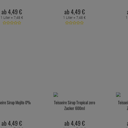
ab
4,
49
€
ab
4,
49
€
1 Liter =
7,
48
€
1 Liter =
7,
48
€
1
seire Sirup Mojito 0%
Teisseire Sirup Tropical zero
Teissei
Zucker 600ml
ab
4,
49
€
ab
4,
49
€