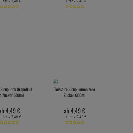
 Liter =
7,
48
€
1 Liter =
7,
48
€
 Sirup Pink Grapefruit
Teisseire Sirup Lemon zero
ro Zucker 600ml
Zucker 600ml
ab
4,
49
€
ab
4,
49
€
 Liter =
7,
48
€
1 Liter =
7,
48
€