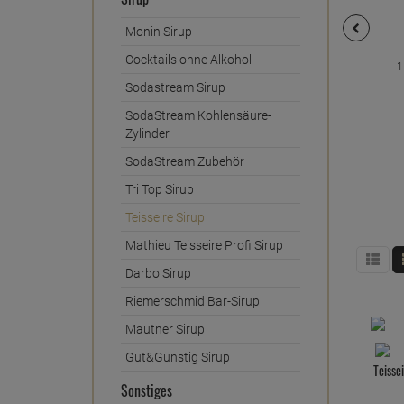
Monin Sirup
Cocktails ohne Alkohol
1
Sodastream Sirup
SodaStream Kohlensäure-
Zylinder
SodaStream Zubehör
Tri Top Sirup
Teisseire Sirup
Mathieu Teisseire Profi Sirup
Darbo Sirup
Riemerschmid Bar-Sirup
Mautner Sirup
Gut&Günstig Sirup
Teisse
Sonstiges