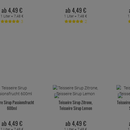
ab
4,
49
€
ab
4,
49
€
1 Liter =
7,
48
€
1 Liter =
7,
48
€
1
3
2
ire Sirup Passionsfrucht
Teisseire Sirup Zitrone,
Teisseire
600ml
Teisseire Sirup Lemon
ab
4,
49
€
ab
4,
49
€
1 Liter =
7,
48
€
1 Liter =
7,
48
€
1