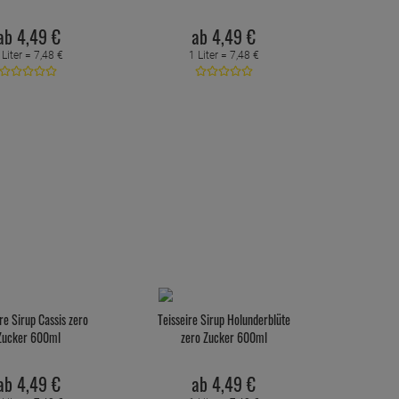
ab
4,
49
€
ab
4,
49
€
 Liter =
7,
48
€
1 Liter =
7,
48
€
re Sirup Cassis zero
Teisseire Sirup Holunderblüte
Zucker 600ml
zero Zucker 600ml
ab
4,
49
€
ab
4,
49
€