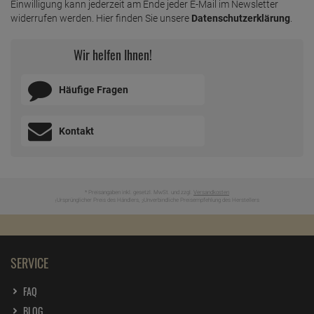
Einwilligung kann jederzeit am Ende jeder E-Mail im Newsletter
widerrufen werden. Hier finden Sie unsere
Datenschutzerklärung
.
Wir helfen Ihnen!
Häufige Fragen
Kontakt
* Preisangaben inkl. gesetzl. MwSt. und zzgl.
Versandkosten
Ursprünglicher Preis des Händlers,
Unverbindliche Preisempfehlung des Herstellers
1
2
SERVICE
FAQ
BLOG