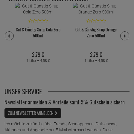
M
Gut & Günstig Sirup Cola Zero
Gut & Günstig Sirup Orange
500ml
Zero 500ml
2,
79
€
2,
79
€
1 Liter =
4,
58
€
1 Liter =
4,
58
€
UNSER SERVICE
Newsletter anmelden & Vorteile samt 5% Gutschein sichern
ZUM NEWSLETTER ANMELDEN
Ich möchte zukünftig über Trends, Schnäppchen, Gutscheine,
Aktionen und Angebote per E-Mail informiert werden. Diese