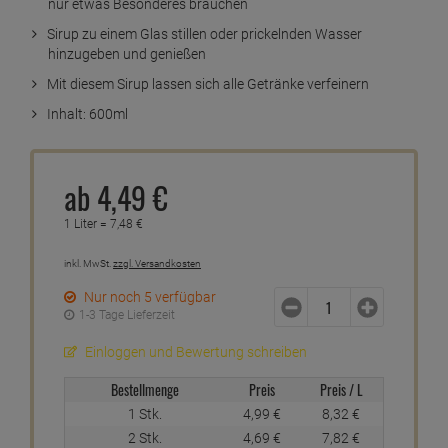
nur etwas Besonderes brauchen
Sirup zu einem Glas stillen oder prickelnden Wasser
hinzugeben und genießen
Mit diesem Sirup lassen sich alle Getränke verfeinern
Inhalt: 600ml
ab
4,
49
€
1 Liter =
7,
48
€
inkl. MwSt.
zzgl. Versandkosten
Nur noch 5 verfügbar
1-3 Tage Lieferzeit
Einloggen und Bewertung schreiben
Bestellmenge
Preis
Preis / L
1 Stk.
4,
99
€
8,
32
€
2 Stk.
4,
69
€
7,
82
€