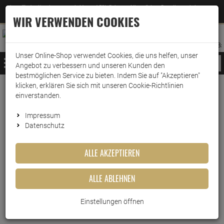
Jetzt für den Newsletter entscheiden und 5% Rabatt auf Ihre nächste Bestellung erhalten
✕
–
Zum Newsletter
WIR VERWENDEN COOKIES
0
0
MERKZETTEL
WARENK
ANMELDEN
AUFKLAPPEN
AUFKLA
ANMELDEN
MERKZETTEL
WARENKORB:
Unser Online-Shop verwendet Cookies, die uns helfen, unser
MENÜ
Angebot zu verbessern und unseren Kunden den
bestmöglichen Service zu bieten. Indem Sie auf "Akzeptieren"
klicken, erklären Sie sich mit unseren Cookie-Richtlinien
Weiter einkaufen
www.wark24.de
Lebensmittel
Sirup
Teisseire Sirup
einverstanden.
Teisseire Sirup Tropical zero Zucker 600ml
Impressum
Datenschutz
Teisseire Sirup Tropical zero
Zucker 600ml
ALLE AKZEPTIEREN
Artikel-Nummer:
10016259
ALLE ABLEHNEN
Einstellungen öffnen