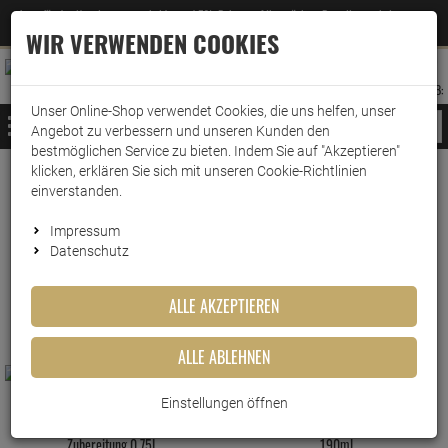
Jetzt für den Newsletter entscheiden und 5% Rabatt auf Ihre nächste Bestellung erhalten
✕
–
Zum Newsletter
WIR VERWENDEN COOKIES
0
0
MERKZETTEL
WARENK
ANMELDEN
AUFKLAPPEN
AUFKLA
ANMELDEN
MERKZETTEL
WARENKORB:
Unser Online-Shop verwendet Cookies, die uns helfen, unser
MENÜ
Angebot zu verbessern und unseren Kunden den
bestmöglichen Service zu bieten. Indem Sie auf "Akzeptieren"
klicken, erklären Sie sich mit unseren Cookie-Richtlinien
www.wark24.de
Lebensmittel
Sonstiges
Speiseöl
einverstanden.
Speiseöl
Impressum
Datenschutz
FILTER ANZEIGEN
ALLE AKZEPTIEREN
ALLE ABLEHNEN
Einstellungen öffnen
Albaöl Schwedische Rapsöl-
Albaöl Air Fryer Spray mit Avocadoöl
Zubereitung 0,75L
190ml