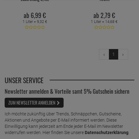
ab
6,
99
€
ab
2,
79
€
1 Liter =
9,
32
€
1 Liter =
14,
68
€
1
UNSER SERVICE
Newsletter anmelden & Vorteile samt 5% Gutschein sichern
ZUM NEWSLETTER ANMELDEN
Ich möchte zukünftig über Trends, Schnäppchen, Gutscheine,
Aktionen und Angebote per E-Mail informiert werden. Diese
Einwilligung kann jederzeit am Ende jeder E-Mail im Newsletter
widerrufen werden. Hier finden Sie unsere
Datenschutzerklärung
.