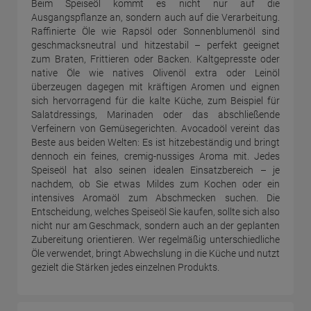
Beim Speiseöl kommt es nicht nur auf die
Ausgangspflanze an, sondern auch auf die Verarbeitung.
Raffinierte Öle wie Rapsöl oder Sonnenblumenöl sind
geschmacksneutral und hitzestabil – perfekt geeignet
zum Braten, Frittieren oder Backen. Kaltgepresste oder
native Öle wie natives Olivenöl extra oder Leinöl
überzeugen dagegen mit kräftigen Aromen und eignen
sich hervorragend für die kalte Küche, zum Beispiel für
Salatdressings, Marinaden oder das abschließende
Verfeinern von Gemüsegerichten. Avocadoöl vereint das
Beste aus beiden Welten: Es ist hitzebeständig und bringt
dennoch ein feines, cremig-nussiges Aroma mit. Jedes
Speiseöl hat also seinen idealen Einsatzbereich – je
nachdem, ob Sie etwas Mildes zum Kochen oder ein
intensives Aromaöl zum Abschmecken suchen. Die
Entscheidung, welches Speiseöl Sie kaufen, sollte sich also
nicht nur am Geschmack, sondern auch an der geplanten
Zubereitung orientieren. Wer regelmäßig unterschiedliche
Öle verwendet, bringt Abwechslung in die Küche und nutzt
gezielt die Stärken jedes einzelnen Produkts.