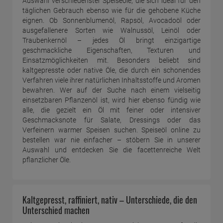
Auswahl verschiedenster Speiseöle, die sich ideal für den
täglichen Gebrauch ebenso wie für die gehobene Küche
eignen. Ob Sonnenblumenöl, Rapsöl, Avocadoöl oder
ausgefallenere Sorten wie Walnussöl, Leinöl oder
Traubenkernöl – jedes Öl bringt einzigartige
geschmackliche Eigenschaften, Texturen und
Einsatzmöglichkeiten mit. Besonders beliebt sind
kaltgepresste oder native Öle, die durch ein schonendes
Verfahren viele ihrer natürlichen Inhaltsstoffe und Aromen
bewahren. Wer auf der Suche nach einem vielseitig
einsetzbaren Pflanzenöl ist, wird hier ebenso fündig wie
alle, die gezielt ein Öl mit feiner oder intensiver
Geschmacksnote für Salate, Dressings oder das
Verfeinern warmer Speisen suchen. Speiseöl online zu
bestellen war nie einfacher – stöbern Sie in unserer
Auswahl und entdecken Sie die facettenreiche Welt
pflanzlicher Öle.
Kaltgepresst, raffiniert, nativ – Unterschiede, die den
Unterschied machen