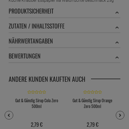
Küchle Knabber Esspapier lila Waldfrüchte Geschmack 25g
PRODUKTSICHERHEIT
ZUTATEN / INHALTSSTOFFE
NÄHRWERTANGABEN
BEWERTUNGEN
ANDERE KUNDEN KAUFTEN AUCH
Gut & Günstig Sirup Cola Zero
Gut & Günstig Sirup Orange
500ml
Zero 500ml
2,
79
€
2,
79
€