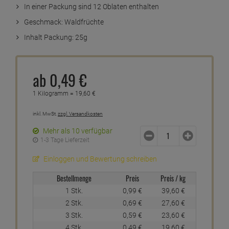
In einer Packung sind 12 Oblaten enthalten
Geschmack: Waldfrüchte
Inhalt Packung: 25g
ab
0,
49
€
1 Kilogramm =
19,
60
€
inkl. MwSt.
zzgl. Versandkosten
Mehr als 10 verfügbar
1-3 Tage Lieferzeit
Einloggen und Bewertung schreiben
Bestellmenge
Preis
Preis / kg
1 Stk.
0,
99
€
39,
60
€
2 Stk.
0,
69
€
27,
60
€
3 Stk.
0,
59
€
23,
60
€
4 Stk.
0,
49
€
19,
60
€