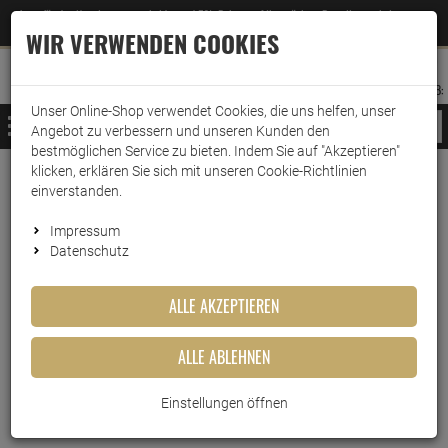
Jetzt für den Newsletter entscheiden und 5% Rabatt auf Ihre nächste Bestellung erhalten
✕
–
Zum Newsletter
WIR VERWENDEN COOKIES
0
0
MERKZETTEL
WARENK
ANMELDEN
AUFKLAPPEN
AUFKLA
ANMELDEN
MERKZETTEL
WARENKORB:
Unser Online-Shop verwendet Cookies, die uns helfen, unser
MENÜ
Angebot zu verbessern und unseren Kunden den
bestmöglichen Service zu bieten. Indem Sie auf "Akzeptieren"
klicken, erklären Sie sich mit unseren Cookie-Richtlinien
Weiter einkaufen
www.wark24.de
Lebensmittel
Süsswaren
Esspapier
einverstanden.
Küchle Esspapier lila Waldfrüchte Geschmack
Impressum
Datenschutz
Küchle Esspapier lila
Waldfrüchte Geschmack
ALLE AKZEPTIEREN
Artikel-Nummer:
10012667
ALLE ABLEHNEN
Einstellungen öffnen