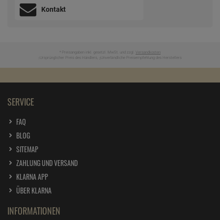
Kontakt
* Preisangaben inkl. gesetzl. MwSt. und zzgl.
Versandkosten
Ursprünglicher Preis des Händlers,
Unverbindliche Preisempfehlung des Herstellers
1
2
SERVICE
FAQ
BLOG
SITEMAP
ZAHLUNG UND VERSAND
KLARNA APP
ÜBER KLARNA
INFORMATIONEN