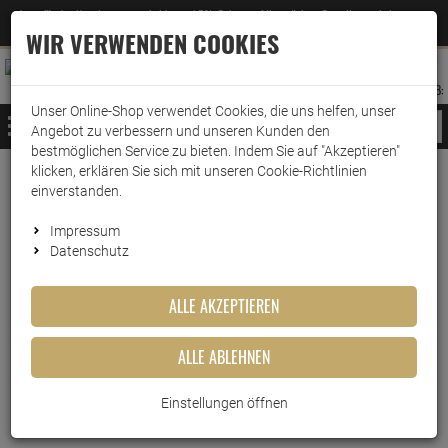
Jetzt für den Newsletter entscheiden und 5% Rabatt auf Ihre nächste Bestellung erhalten
✕
–
Zum Newsletter
WIR VERWENDEN COOKIES
0
0
MERKZETTEL
WARENK
ANMELDEN
AUFKLAPPEN
AUFKLA
ANMELDEN
MERKZETTEL
WARENKORB:
Unser Online-Shop verwendet Cookies, die uns helfen, unser
MENÜ
Angebot zu verbessern und unseren Kunden den
bestmöglichen Service zu bieten. Indem Sie auf "Akzeptieren"
klicken, erklären Sie sich mit unseren Cookie-Richtlinien
Weiter einkaufen
www.wark24.de
Lebensmittel
Süsswaren
Hartkaramellen
einverstanden.
Sweet Stories Rocks Candies Love Mix 500g
Impressum
Datenschutz
Sweet Stories Rocks Candies
Love Mix 500g
ALLE AKZEPTIEREN
Artikel-Nummer:
10011845
ALLE ABLEHNEN
Einstellungen öffnen
Kurzbeschreibung