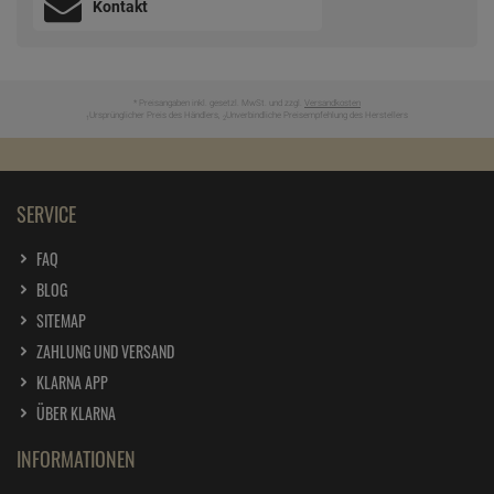
Kontakt
* Preisangaben inkl. gesetzl. MwSt. und zzgl.
Versandkosten
Ursprünglicher Preis des Händlers,
Unverbindliche Preisempfehlung des Herstellers
1
2
SERVICE
FAQ
BLOG
SITEMAP
ZAHLUNG UND VERSAND
KLARNA APP
ÜBER KLARNA
INFORMATIONEN