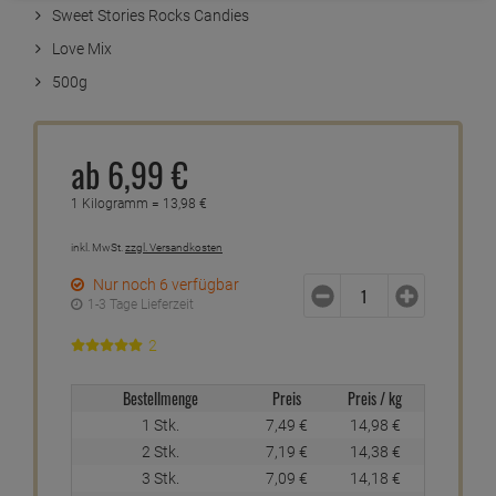
Sweet Stories Rocks Candies
Love Mix
500g
ab
6,
99
€
1 Kilogramm =
13,
98
€
inkl. MwSt.
zzgl. Versandkosten
Nur noch 6 verfügbar
1-3 Tage Lieferzeit
2
Bestellmenge
Preis
Preis / kg
1 Stk.
7,
49
€
14,
98
€
2 Stk.
7,
19
€
14,
38
€
3 Stk.
7,
09
€
14,
18
€