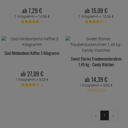
ab
7,
29
€
ab
15,
09
€
1 Kilogramm =
14,
58
€
1 Kilogramm =
10,
06
€
6
4
Cool Minibonbons Kaffee 3 Kilogramm
Sweet Stories Traubenzuckeruhren
1,45 kg - Candy Watches
ab
27,
09
€
ab
14,
39
€
1 Kilogramm =
9,
03
€
4
1 Kilogramm =
9,
92
€
1