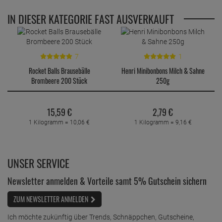
IN DIESER KATEGORIE FAST AUSVERKAUFT
7
1
Rocket Balls Brausebälle
Henri Minibonbons Milch & Sahne
Brombeere 200 Stück
250g
15,
59
€
2,
79
€
1 Kilogramm =
10,
06
€
1 Kilogramm =
9,
16
€
UNSER SERVICE
Newsletter anmelden & Vorteile samt 5% Gutschein sichern
ZUM NEWSLETTER ANMELDEN
Ich möchte zukünftig über Trends, Schnäppchen, Gutscheine,