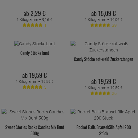
ab
2,
29
€
ab
15,
09
€
1 Kilogramm =
9,
16
€
1 Kilogramm =
10,
06
€
1
39
Candy Stöcke bunt
Candy Stöcke rot-weiß Zuckerstangen
ab
19,
59
€
ab
19,
59
€
1 Kilogramm =
19,
59
€
5
1 Kilogramm =
19,
59
€
26
Sweet Stories Rocks Candies Mix Bunt
Rocket Balls Brausebälle Apfel 200
500g
Stück