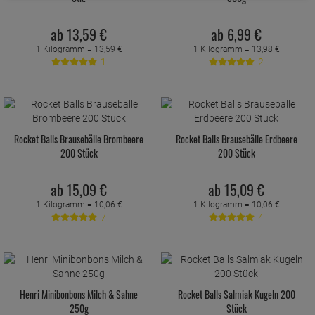
ab
13,
59
€
ab
6,
99
€
1 Kilogramm =
13,
59
€
1 Kilogramm =
13,
98
€
1
2
Rocket Balls Brausebälle Brombeere
Rocket Balls Brausebälle Erdbeere
200 Stück
200 Stück
ab
15,
09
€
ab
15,
09
€
1 Kilogramm =
10,
06
€
1 Kilogramm =
10,
06
€
7
4
Henri Minibonbons Milch & Sahne
Rocket Balls Salmiak Kugeln 200
250g
Stück