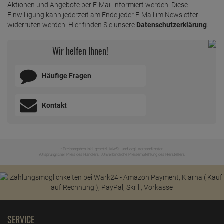
Aktionen und Angebote per E-Mail informiert werden. Diese
Einwilligung kann jederzeit am Ende jeder E-Mail im Newsletter
widerrufen werden. Hier finden Sie unsere
Datenschutzerklärung
.
Wir helfen Ihnen!
Häufige Fragen
Kontakt
* Preisangaben inkl. gesetzl. MwSt. und zzgl.
Versandkosten
Ursprünglicher Preis des Händlers,
Unverbindliche Preisempfehlung des Herstellers
1
2
SERVICE