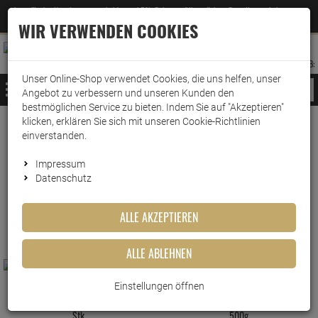
Jetzt für den Newsletter entscheiden und 5% Rabatt auf Ihre nächste Bestellung erhalten
✕
–
Zum Newsletter
WIR VERWENDEN COOKIES
0
0
MERKZETTEL
WARENK
ANMELDEN
AUFKLAPPEN
AUFKLA
ANMELDEN
MERKZETTEL
WARENKORB:
Unser Online-Shop verwendet Cookies, die uns helfen, unser
MENÜ
Angebot zu verbessern und unseren Kunden den
bestmöglichen Service zu bieten. Indem Sie auf "Akzeptieren"
klicken, erklären Sie sich mit unseren Cookie-Richtlinien
www.wark24.de
Lebensmittel
Süsswaren
Hartkaramellen
einverstanden.
Hartkaramellen
Impressum
Datenschutz
FILTER ANZEIGEN
ALLE AKZEPTIEREN
ALLE ABLEHNEN
Einstellungen öffnen
Sweet Stories Schleckmuscheln 100
Sweet Stories Rocks Candies Love Mix
Stk.
500g