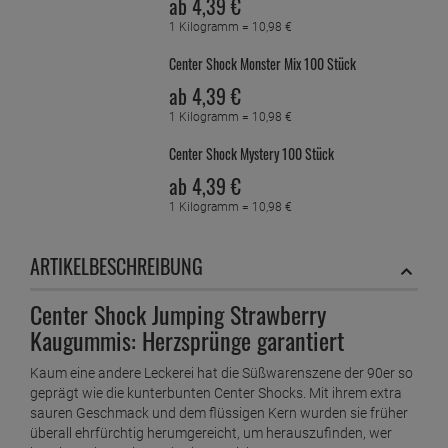
ab
4,
39
€
1 Kilogramm =
10,
98
€
Center Shock Monster Mix 100 Stück
ab
4,
39
€
1 Kilogramm =
10,
98
€
Center Shock Mystery 100 Stück
ab
4,
39
€
1 Kilogramm =
10,
98
€
Center Shock Rolling Cherry
ARTIKELBESCHREIBUNG
ab
4,
39
€
1 Kilogramm =
10,
98
€
Center Shock Jumping Strawberry
Kaugummis: Herzsprünge garantiert
Center Shock Splashing Cola 100 Stück
ab
4,
39
€
Kaum eine andere Leckerei hat die Süßwarenszene der 90er so
1 Kilogramm =
10,
98
€
geprägt wie die kunterbunten Center Shocks. Mit ihrem extra
sauren Geschmack und dem flüssigen Kern wurden sie früher
Chupa Chups Lutscher Fruit 100 stück
überall ehrfürchtig herumgereicht, um herauszufinden, wer