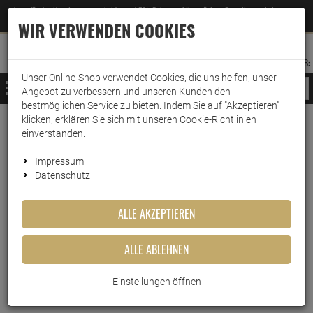
Jetzt für den Newsletter entscheiden und 5% Rabatt auf Ihre nächste Bestellung erhalten
✕
–
Zum Newsletter
WIR VERWENDEN COOKIES
0
0
MERKZETTEL
WARENK
ANMELDEN
AUFKLAPPEN
AUFKLA
ANMELDEN
MERKZETTEL
WARENKORB:
Unser Online-Shop verwendet Cookies, die uns helfen, unser
MENÜ
Angebot zu verbessern und unseren Kunden den
bestmöglichen Service zu bieten. Indem Sie auf "Akzeptieren"
klicken, erklären Sie sich mit unseren Cookie-Richtlinien
Weiter einkaufen
www.wark24.de
Lebensmittel
einverstanden.
Center Shock Jumping Strawberry 100 Stück
Impressum
Datenschutz
Center Shock Jumping
Strawberry 100 Stück
ALLE AKZEPTIEREN
Artikel-Nummer:
10012297
ALLE ABLEHNEN
Einstellungen öffnen