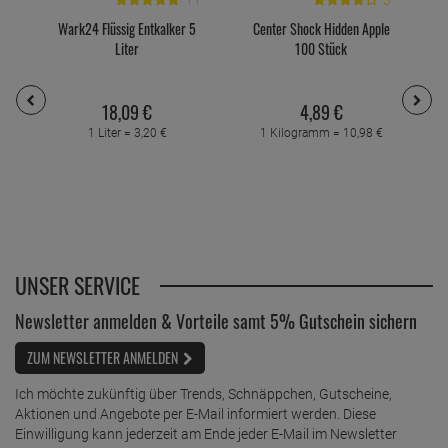
11
3
Wark24 Flüssig Entkalker 5
Center Shock Hidden Apple
Liter
100 Stück
18,
09
€
4,
89
€
1 Liter =
3,
20
€
1 Kilogramm =
10,
98
€
UNSER SERVICE
Newsletter anmelden & Vorteile samt 5% Gutschein sichern
ZUM NEWSLETTER ANMELDEN
Ich möchte zukünftig über Trends, Schnäppchen, Gutscheine,
Aktionen und Angebote per E-Mail informiert werden. Diese
Einwilligung kann jederzeit am Ende jeder E-Mail im Newsletter