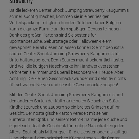
Strawberry
Da die leckeren Center Shock Jumping Strawberry Kaugummis
schnell süchtig machen, kommen sie in einer riesigen
Vorteilspackung mit gleich hundert Tütchen daher. Folglich
kann die ganze Familie an dem spaßigen Genuss teilhaben.
Dank des großen Kartons sind Sie bestens für
Spontanbesuche, Geburtstage oder Halloween-Feiern
gewappnet. Bei all diesen Anlässen können Sie mit den extra
sauren Center Shock Jumping Strawberry Kaugummis für
Unterhaltung sorgen. Denn Saures macht bekanntlich lustig.
Und weil die kultigen Naschwerke ihr Handwerk verstehen,
verbreiten sie immer und überall besonders viel Freude. Aber
Achtung: Die kleinen Geschmackswunder sind definitiv nichts
für schwache Nerven und sensible Geschmacksknospen!
Mit den Center Shock Jumping Strawberry Kaugummis und
den anderen Sorten der Kultmarke holen Sie sich ein Stück
Kindheit zurück und zaubern so ein breites Grinsen auf Ihr
Gesicht. Der nostalgische Karton veredelt mit seiner
kunterbunten Optik und seinem Retro-Charme jede Küche und
eignet sich ideal als Geschenk für mutige Naschkatzen jeden
Alters. Egal, ob als Mitbringsel für die Liebsten oder als kultiger
Hingucker auf dem heimischen Küchentresen – die Center