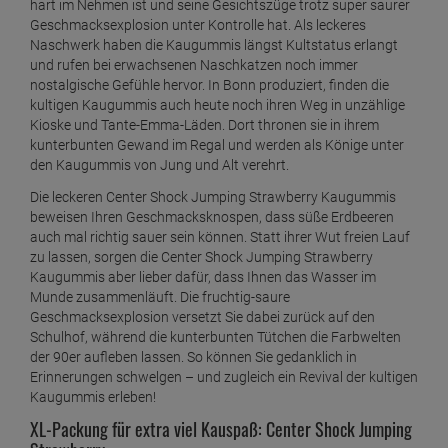
ab
14,
39
€
hart im Nehmen ist und seine Gesichtszüge trotz super saurer
Geschmacksexplosion unter Kontrolle hat. Als leckeres
1 Kilogramm =
11,
99
€
Naschwerk haben die Kaugummis längst Kultstatus erlangt
Chupa Chups Lutscher Zungenmaler 100 Stück
und rufen bei erwachsenen Naschkatzen noch immer
nostalgische Gefühle hervor. In Bonn produziert, finden die
ab
14,
39
€
kultigen Kaugummis auch heute noch ihren Weg in unzählige
1 Kilogramm =
11,
99
€
Kioske und Tante-Emma-Läden. Dort thronen sie in ihrem
kunterbunten Gewand im Regal und werden als Könige unter
Chupa Chups Lutscherrad - 200 Lutscher
den Kaugummis von Jung und Alt verehrt.
ab
32,
69
€
Die leckeren Center Shock Jumping Strawberry Kaugummis
1 Kilogramm =
13,
62
€
beweisen Ihren Geschmacksknospen, dass süße Erdbeeren
auch mal richtig sauer sein können. Statt ihrer Wut freien Lauf
zu lassen, sorgen die Center Shock Jumping Strawberry
Kaugummis aber lieber dafür, dass Ihnen das Wasser im
Munde zusammenläuft. Die fruchtig-saure
Geschmacksexplosion versetzt Sie dabei zurück auf den
Schulhof, während die kunterbunten Tütchen die Farbwelten
der 90er aufleben lassen. So können Sie gedanklich in
Erinnerungen schwelgen – und zugleich ein Revival der kultigen
Kaugummis erleben!
XL-Packung für extra viel Kauspaß: Center Shock Jumping