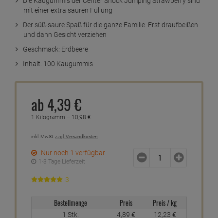
Die Kaugummis der Center Shock Jumping Strawberry sind
mit einer extra sauren Füllung
Der süß-saure Spaß für die ganze Familie. Erst draufbeißen
und dann Gesicht verziehen
Geschmack: Erdbeere
Inhalt: 100 Kaugummis
ab
4,
39
€
1 Kilogramm =
10,
98
€
inkl. MwSt.
zzgl. Versandkosten
Nur noch 1 verfügbar
1-3 Tage Lieferzeit
3
Bestellmenge
Preis
Preis / kg
1 Stk.
4,
89
€
12,
23
€