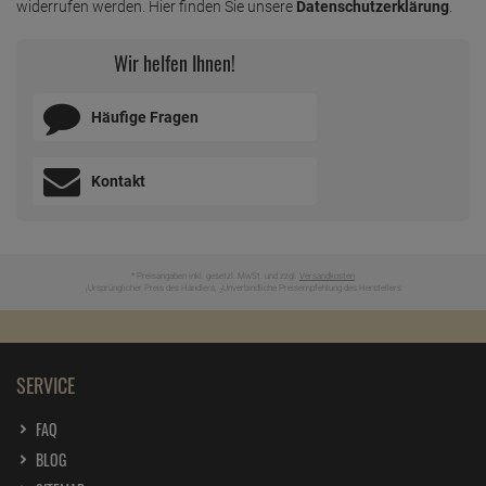
widerrufen werden. Hier finden Sie unsere
Datenschutzerklärung
.
Wir helfen Ihnen!
Häufige Fragen
Kontakt
* Preisangaben inkl. gesetzl. MwSt. und zzgl.
Versandkosten
Ursprünglicher Preis des Händlers,
Unverbindliche Preisempfehlung des Herstellers
1
2
SERVICE
FAQ
BLOG