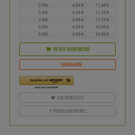
2 Stk.
4,
59
€
11,
48
€
3 Stk.
4,
49
€
11,
23
€
4 Stk.
4,
49
€
11,
23
€
5 Stk.
4,
39
€
10,
98
€
6 Stk.
4,
39
€
10,
98
€
IN DEN WARENKORB
LAGERALARM
ZUM MERKZETTEL
FRAGEN ZUM ARTIKEL