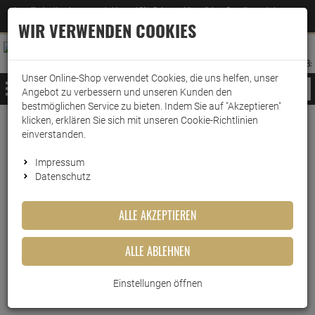
Jetzt für den Newsletter entscheiden und 5% Rabatt auf Ihre nächste Bestellung erhalten
✕
–
Zum Newsletter
WIR VERWENDEN COOKIES
0
0
MERKZETTEL
WARENK
ANMELDEN
AUFKLAPPEN
AUFKLA
ANMELDEN
MERKZETTEL
WARENKORB:
Unser Online-Shop verwendet Cookies, die uns helfen, unser
MENÜ
Angebot zu verbessern und unseren Kunden den
bestmöglichen Service zu bieten. Indem Sie auf "Akzeptieren"
klicken, erklären Sie sich mit unseren Cookie-Richtlinien
www.wark24.de
Lebensmittel
Süsswaren
Fruchtgummi
einverstanden.
Fruchtgummi
Impressum
Datenschutz
FILTER ANZEIGEN
ALLE AKZEPTIEREN
ALLE ABLEHNEN
Yummi Willis 1 Kilo im Beutel
Einstellungen öffnen