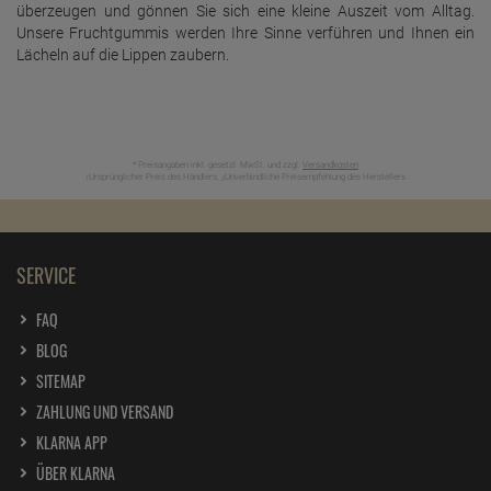
überzeugen und gönnen Sie sich eine kleine Auszeit vom Alltag.
Unsere Fruchtgummis werden Ihre Sinne verführen und Ihnen ein
Lächeln auf die Lippen zaubern.
* Preisangaben inkl. gesetzl. MwSt. und zzgl.
Versandkosten
Ursprünglicher Preis des Händlers,
Unverbindliche Preisempfehlung des Herstellers
1
2
SERVICE
FAQ
BLOG
SITEMAP
ZAHLUNG UND VERSAND
KLARNA APP
ÜBER KLARNA