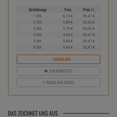
Bestellmenge
Preis
Preis / L
1 Stk.
6,
19
€
36,
41
€
2 Stk.
5,
89
€
34,
65
€
3 Stk.
5,
79
€
34,
06
€
4 Stk.
5,
69
€
33,
47
€
5 Stk.
5,
69
€
33,
47
€
6 Stk.
5,
69
€
33,
47
€
LAGERALARM
ZUM MERKZETTEL
FRAGEN ZUM ARTIKEL
DAS ZEICHNET UNS AUS