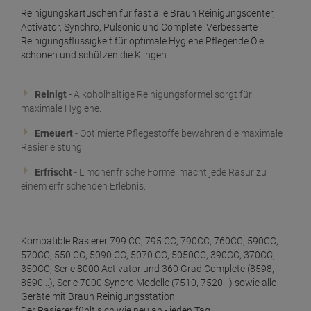
Reinigungskartuschen für fast alle Braun Reinigungscenter,
Activator, Synchro, Pulsonic und Complete. Verbesserte
Reinigungsflüssigkeit für optimale Hygiene.Pflegende Öle
schonen und schützen die Klingen.
Reinigt
- Alkoholhaltige Reinigungsformel sorgt für
maximale Hygiene.
Erneuert
- Optimierte Pflegestoffe bewahren die maximale
Rasierleistung.
Erfrischt
- Limonenfrische Formel macht jede Rasur zu
einem erfrischenden Erlebnis.
Kompatible Rasierer 799 CC, 795 CC, 790CC, 760CC, 590CC,
570CC, 550 CC, 5090 CC, 5070 CC, 5050CC, 390CC, 370CC,
350CC, Serie 8000 Activator und 360 Grad Complete (8598,
8590...), Serie 7000 Syncro Modelle (7510, 7520...) sowie alle
Geräte mit Braun Reinigungsstation
Der Rasierer fühlt sich wie neu an - jeden Tag.