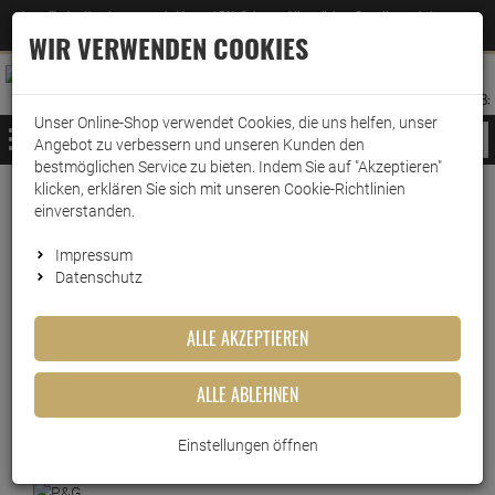
Jetzt für den Newsletter entscheiden und 5% Rabatt auf Ihre nächste Bestellung erhalten
✕
–
Zum Newsletter
WIR VERWENDEN COOKIES
0
0
MERKZETTEL
WARENK
ANMELDEN
AUFKLAPPEN
AUFKLA
ANMELDEN
MERKZETTEL
WARENKORB:
Unser Online-Shop verwendet Cookies, die uns helfen, unser
MENÜ
Angebot zu verbessern und unseren Kunden den
bestmöglichen Service zu bieten. Indem Sie auf "Akzeptieren"
klicken, erklären Sie sich mit unseren Cookie-Richtlinien
Weiter einkaufen
www.wark24.de
Drogerie
Körperpflege
Rasiererpflege
einverstanden.
Braun Series Ersatzkartuschen mit Reinigungsflüss…
Impressum
Datenschutz
Braun Series Ersatzkartuschen
mit Reinigungsflüssigkeit
ALLE AKZEPTIEREN
170ml
ALLE ABLEHNEN
Artikel-Nummer:
10000566
Einstellungen öffnen