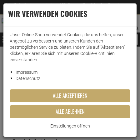
Jetzt für den Newsletter entscheiden und 5% Rabatt auf Ihre nächste Bestellung erhalten
✕
–
Zum Newsletter
WIR VERWENDEN COOKIES
0
0
MERKZETTEL
WARENK
ANMELDEN
AUFKLAPPEN
AUFKLA
ANMELDEN
MERKZETTEL
WARENKORB:
Unser Online-Shop verwendet Cookies, die uns helfen, unser
MENÜ
Angebot zu verbessern und unseren Kunden den
bestmöglichen Service zu bieten. Indem Sie auf "Akzeptieren"
klicken, erklären Sie sich mit unseren Cookie-Richtlinien
www.wark24.de
Drogerie
Körperpflege
Rasiererpflege
einverstanden.
Rasiererpflege
Impressum
Datenschutz
DIE MEISTGEKAUFTEN PRODUKTE DIESER
KATEGORIE
ALLE AKZEPTIEREN
ALLE ABLEHNEN
Einstellungen öffnen
6