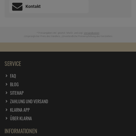
Kontakt
* Preisangaben inkl. gesetzl. MwSt. und zzgl.
Versandkosten
Ursprünglicher Preis des Händlers,
Unverbindliche Preisempfehlung des Herstellers
1
2
SERVICE
FAQ
BLOG
SITEMAP
ZAHLUNG UND VERSAND
KLARNA APP
ÜBER KLARNA
INFORMATIONEN