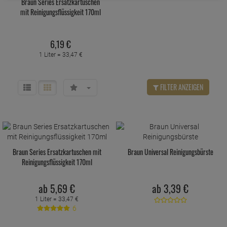
Braun Series Ersatzkartuschen
mit Reinigungsflüssigkeit 170ml
6,
19
€
1 Liter =
33,
47
€
FILTER ANZEIGEN
Braun Series Ersatzkartuschen mit
Braun Universal Reinigungsbürste
Reinigungsflüssigkeit 170ml
ab
5,
69
€
ab
3,
39
€
1 Liter =
33,
47
€
6