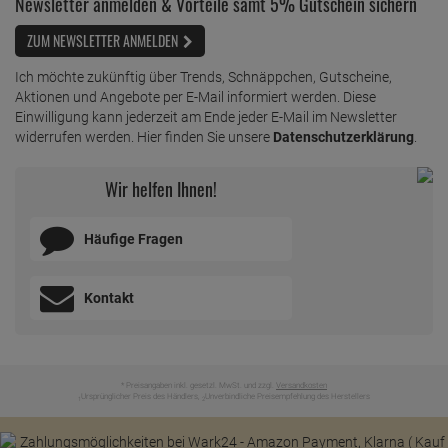
Newsletter anmelden & Vorteile samt 5% Gutschein sichern
ZUM NEWSLETTER ANMELDEN
Ich möchte zukünftig über Trends, Schnäppchen, Gutscheine,
Aktionen und Angebote per E-Mail informiert werden. Diese
Einwilligung kann jederzeit am Ende jeder E-Mail im Newsletter
widerrufen werden. Hier finden Sie unsere
Datenschutzerklärung
.
Wir helfen Ihnen!
Häufige Fragen
Kontakt
* Preisangaben inkl. gesetzl. MwSt. und zzgl.
Versandkosten
Ursprünglicher Preis des Händlers,
Unverbindliche Preisempfehlung des Herstellers
1
2