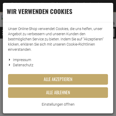
Jetzt für den Newsletter entscheiden und 5% Rabatt auf Ihre nächste Bestellung erhalten
✕
–
Zum Newsletter
WIR VERWENDEN COOKIES
0
0
MERKZETTEL
WARENK
ANMELDEN
AUFKLAPPEN
AUFKLA
ANMELDEN
MERKZETTEL
WARENKORB:
Unser Online-Shop verwendet Cookies, die uns helfen, unser
MENÜ
Angebot zu verbessern und unseren Kunden den
bestmöglichen Service zu bieten. Indem Sie auf "Akzeptieren"
klicken, erklären Sie sich mit unseren Cookie-Richtlinien
Weiter einkaufen
www.wark24.de
Drogerie
Wäschepflege
Simplicol Textilfarbe
einverstanden.
Simplicol Textilfarbe expert India-Orange
Impressum
Datenschutz
Simplicol Textilfarbe expert
India-Orange
ALLE AKZEPTIEREN
Artikel-Nummer:
10013811
ALLE ABLEHNEN
Einstellungen öffnen