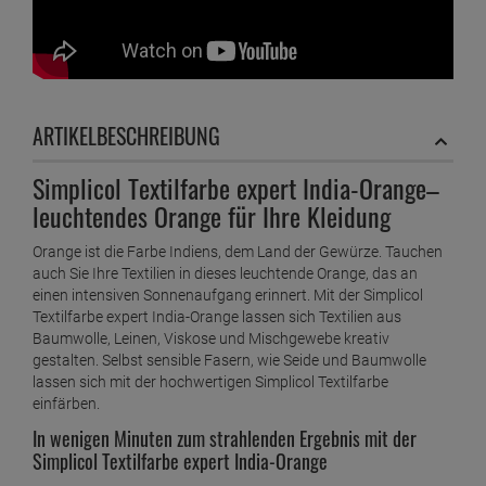
ARTIKELBESCHREIBUNG
Simplicol Textilfarbe expert India-Orange–
leuchtendes Orange für Ihre Kleidung
Orange ist die Farbe Indiens, dem Land der Gewürze. Tauchen
auch Sie Ihre Textilien in dieses leuchtende Orange, das an
einen intensiven Sonnenaufgang erinnert. Mit der Simplicol
Textilfarbe expert India-Orange lassen sich Textilien aus
Baumwolle, Leinen, Viskose und Mischgewebe kreativ
gestalten. Selbst sensible Fasern, wie Seide und Baumwolle
lassen sich mit der hochwertigen Simplicol Textilfarbe
einfärben.
In wenigen Minuten zum strahlenden Ergebnis mit der
Simplicol Textilfarbe expert India-Orange