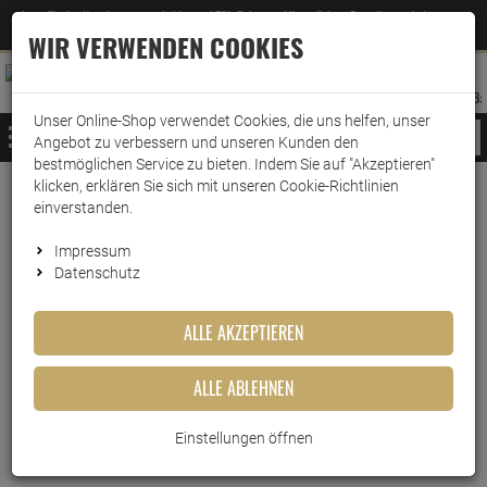
Jetzt für den Newsletter entscheiden und 5% Rabatt auf Ihre nächste Bestellung erhalten
✕
–
Zum Newsletter
WIR VERWENDEN COOKIES
0
0
MERKZETTEL
WARENK
ANMELDEN
AUFKLAPPEN
AUFKLA
ANMELDEN
MERKZETTEL
WARENKORB:
Unser Online-Shop verwendet Cookies, die uns helfen, unser
MENÜ
Angebot zu verbessern und unseren Kunden den
bestmöglichen Service zu bieten. Indem Sie auf "Akzeptieren"
klicken, erklären Sie sich mit unseren Cookie-Richtlinien
Weiter einkaufen
www.wark24.de
Drogerie
Wäschepflege
Simplicol Textilfarbe
einverstanden.
Simplicol Textilfarbe intensiv Opal-Petrol
Impressum
Datenschutz
Simplicol Textilfarbe intensiv
Opal-Petrol
ALLE AKZEPTIEREN
Artikel-Nummer:
10013836
ALLE ABLEHNEN
Einstellungen öffnen