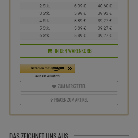
2 Stk.
6,
09
€
40,
60
€
3 Stk.
5,
99
€
39,
93
€
4 Stk.
5,
89
€
39,
27
€
5 Stk.
5,
89
€
39,
27
€
6 Stk.
5,
89
€
39,
27
€
IN DEN WARENKORB
ZUM MERKZETTEL
FRAGEN ZUM ARTIKEL
DAS ZEICHNET UNS AUS