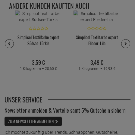
ANDERE KUNDEN KAUFTEN AUCH
Simplicol Textilfarbe expert
Simplicol Textilfarbe expert
S
Südsee-Türkis
Flieder-Lila
3,
59
€
3,
49
€
1 Kilogramm =
20,
60
€
1 Kilogramm =
19,
93
€
UNSER SERVICE
Newsletter anmelden & Vorteile samt 5% Gutschein sichern
ZUM NEWSLETTER ANMELDEN
Ich möchte zukünftig über Trends, Schnäppchen, Gutscheine,