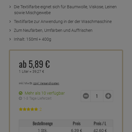
Die Textilfarbe eignet sich für Baumwolle, Viskose, Leinen
sowie Mischgewebe
Textilfarbe zur Anwendung in der der Waschmaschine
Zum Neufärben, Umfärben und Auffrischen
Inhalt: 150ml + 400g
ab
5,
89
€
1 Liter =
39,
27
€
inkl. MwSt.
zzgl. Versandkosten
Mehr als 10 verfügbar
1-3 Tage Lieferzeit
2
Bestellmenge
Preis
Preis / L
1 Stk.
6,
39
€
42,
60
€