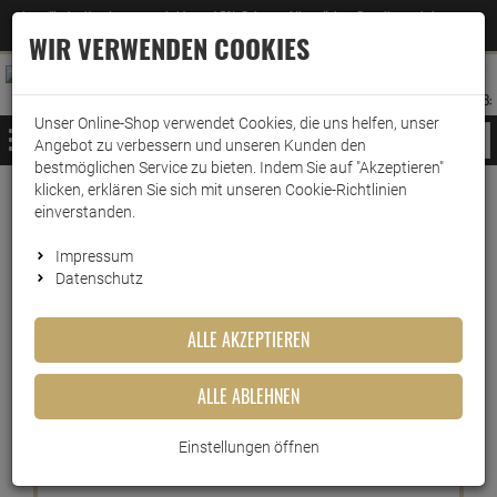
Jetzt für den Newsletter entscheiden und 5% Rabatt auf Ihre nächste Bestellung erhalten
✕
–
Zum Newsletter
WIR VERWENDEN COOKIES
0
0
MERKZETTEL
WARENK
ANMELDEN
AUFKLAPPEN
AUFKLA
ANMELDEN
MERKZETTEL
WARENKORB:
Unser Online-Shop verwendet Cookies, die uns helfen, unser
MENÜ
Angebot zu verbessern und unseren Kunden den
bestmöglichen Service zu bieten. Indem Sie auf "Akzeptieren"
klicken, erklären Sie sich mit unseren Cookie-Richtlinien
Weiter einkaufen
www.wark24.de
Drogerie
Wäschepflege
Wäscheparfüm
einverstanden.
Dr.Beckmann Trockner-Ball & Wäsche-Duft Spring 50…
Impressum
Datenschutz
Dr.Beckmann Trockner-Ball &
Wäsche-Duft Spring 50ml
ALLE AKZEPTIEREN
Artikel-Nummer:
10011931
ALLE ABLEHNEN
Kurzbeschreibung
Einstellungen öffnen