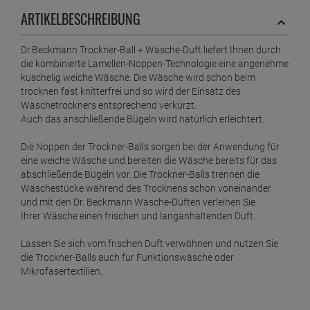
ab
1,
89
€
ARTIKELBESCHREIBUNG
1 Liter =
37,
80
€
Dr.Beckmann Trockner-Ball + Wäsche-Duft liefert Ihnen durch
Dr. Beckmann Fleckenteufel Büro & Heimwerken
die kombinierte Lamellen-Noppen-Technologie eine angenehme
50 ml
kuschelig weiche Wäsche. Die Wäsche wird schon beim
ab
1,
89
€
trocknen fast knitterfrei und so wird der Einsatz des
Wäschetrockners entsprechend verkürzt.
1 Liter =
37,
80
€
Auch das anschließende Bügeln wird natürlich erleichtert.
Dr. Beckmann Fleckenteufel Fetthaltiges &
Saucen 50 ml
Die Noppen der Trockner-Balls sorgen bei der Anwendung für
eine weiche Wäsche und bereiten die Wäsche bereits für das
ab
1,
89
€
abschließende Bügeln vor. Die Trockner-Balls trennen die
1 Liter =
37,
80
€
Wäschestücke während des Trocknens schon voneinander
Dr. Beckmann Fleckenteufel Natur & Kosmetik
und mit den Dr. Beckmann Wäsche-Düften verleihen Sie
50 ml
Ihrer Wäsche einen frischen und langanhaltenden Duft.
ab
1,
89
€
Lassen Sie sich vom frischen Duft verwöhnen und nutzen Sie
1 Liter =
37,
80
€
Dr. Beckmann Fleckenteufel Rost & Deo 50 ml
die Trockner-Balls auch für Funktionswäsche oder
Mikrofasertextilien.
ab
1,
89
€
1 Liter =
37,
80
€
Dr. Beckmann Fleckenteufel Schmiermittel / Öle