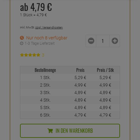
ab
4,
79
€
1 Stück =
4,
79
€
inkl. MwSt.
zzgl. Versandkosten
Nur noch 8 verfügbar
1-3 Tage Lieferzeit
3
Bestellmenge
Preis
Preis / Stk
1 Stk.
5,
29
€
5,
29
€
2 Stk.
4,
99
€
4,
99
€
3 Stk.
4,
89
€
4,
89
€
4 Stk.
4,
89
€
4,
89
€
5 Stk.
4,
89
€
4,
89
€
6 Stk.
4,
79
€
4,
79
€
IN DEN WARENKORB