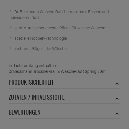
50 ml
ab
1,
89
€
Dr. Beckmann Wäsche-Duft für maximale Frische und
individuellen Duft
1 Liter =
37,
80
€
Dr. Beckmann Gallseife Flecken-Bürste 250 ml
sanfte und schonenende Pflege für weiche Wäsche
ab
2,
19
€
spezielle Noppen-Technologie.
1 Liter =
8,
76
€
Dr. Beckmann Gallseife Flecken-Spray
leichteres Bügeln der Wäsche
ab
2,
69
€
1 Liter =
10,
76
€
Dr. Beckmann Gardinen Weiß 120g
Im Lieferumfang enthalten:
Dr.Beckmann Trockner-Ball & Wäsche-Duft Spring 50ml
ab
1,
89
€
PRODUKTSICHERHEIT
1 Kilogramm =
15,
75
€
Dr. Beckmann Geruchs-Entferner 500 ml
ab
2,
49
€
ZUTATEN / INHALTSSTOFFE
1 Liter =
4,
98
€
Dr. Beckmann Glaskeramik Putzstein 250g
BEWERTUNGEN
ab
2,
79
€
1 Kilogramm =
11,
16
€
Dr. Beckmann Intensiv Entkalker 250 ml