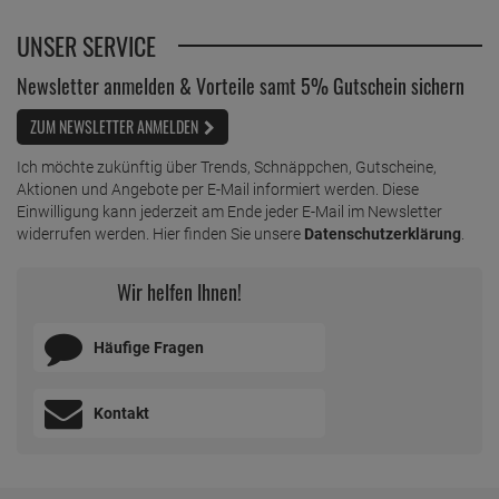
ab
2,
09
€
UNSER SERVICE
1 Liter =
8,
36
€
Dr. Beckmann Kühlschrank Hygiene-Reiniger
Newsletter anmelden & Vorteile samt 5% Gutschein sichern
ab
2,
89
€
ZUM NEWSLETTER ANMELDEN
1 Liter =
11,
56
€
Dr. Beckmann Maschinen Entkalker 2 x 50g
Ich möchte zukünftig über Trends, Schnäppchen, Gutscheine,
ab
2,
49
€
Aktionen und Angebote per E-Mail informiert werden. Diese
1 Kilogramm =
24,
90
€
Einwilligung kann jederzeit am Ende jeder E-Mail im Newsletter
Dr. Beckmann Reinigungstabletten
widerrufen werden. Hier finden Sie unsere
Datenschutzerklärung
.
ab
2,
89
€
Wir helfen Ihnen!
1 Kilogramm =
321,
11
€
Dr. Beckmann Super Weiß 2 Mitwasch-Beutel
2x40g
Häufige Fragen
ab
2,
19
€
1 Kilogramm =
27,
38
€
Dr. Beckmann Teppich Flecken-Bürste 650 ml
Kontakt
ab
3,
39
€
1 Liter =
5,
22
€