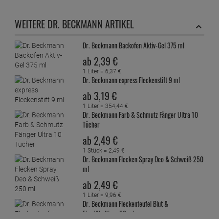
WEITERE DR. BECKMANN ARTIKEL
Dr. Beckmann Backofen Aktiv-Gel 375 ml
ab
2,
39
€
1 Liter =
6,
37
€
Dr. Beckmann express Fleckenstift 9 ml
ab
3,
19
€
1 Liter =
354,
44
€
Dr. Beckmann Farb & Schmutz Fänger Ultra 10
Tücher
ab
2,
49
€
1 Stück =
2,
49
€
Dr. Beckmann Flecken Spray Deo & Schweiß 250
ml
ab
2,
49
€
1 Liter =
9,
96
€
Dr. Beckmann Fleckenteufel Blut &
Eiweißhaltiges 50 ml