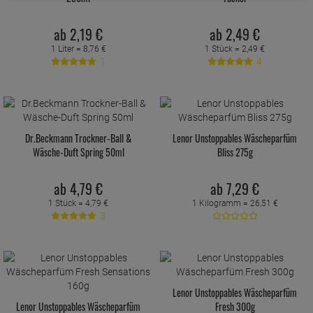
ab
2,
19
€
ab
2,
49
€
1 Liter =
8,
76
€
1 Stück =
2,
49
€
1
4
Dr.Beckmann Trockner-Ball &
Lenor Unstoppables Wäscheparfüm
Wäsche-Duft Spring 50ml
Bliss 275g
ab
4,
79
€
ab
7,
29
€
1 Stück =
4,
79
€
1 Kilogramm =
26,
51
€
3
Lenor Unstoppables Wäscheparfüm
Lenor Unstoppables Wäscheparfüm
Fresh 300g