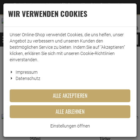
Jetzt für den Newsletter entscheiden und 5% Rabatt auf Ihre nächste Bestellung erhalten
✕
–
Zum Newsletter
WIR VERWENDEN COOKIES
0
0
MERKZETTEL
WARENK
ANMELDEN
AUFKLAPPEN
AUFKLA
ANMELDEN
MERKZETTEL
WARENKORB:
Unser Online-Shop verwendet Cookies, die uns helfen, unser
MENÜ
Angebot zu verbessern und unseren Kunden den
bestmöglichen Service zu bieten. Indem Sie auf "Akzeptieren"
klicken, erklären Sie sich mit unseren Cookie-Richtlinien
www.wark24.de
Drogerie
Wäschepflege
Wäscheparfüm
einverstanden.
Wäscheparfüm
Impressum
Datenschutz
FILTER ANZEIGEN
ALLE AKZEPTIEREN
ALLE ABLEHNEN
Einstellungen öffnen
Dr.Beckmann Wäsche Duft Spring
Lenor Trocknertücher Aprilfrisch 34
250ml
Tücher