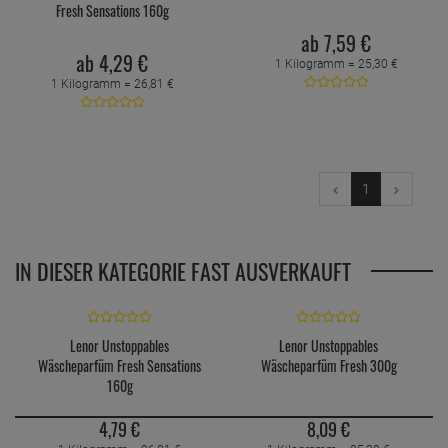
Fresh Sensations 160g
ab
7,
59
€
ab
4,
29
€
1 Kilogramm =
25,
30
€
1 Kilogramm =
26,
81
€
1
IN DIESER KATEGORIE FAST AUSVERKAUFT
Lenor Unstoppables
Lenor Unstoppables
Wäscheparfüm Fresh Sensations
Wäscheparfüm Fresh 300g
160g
4,
79
€
8,
09
€