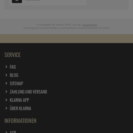
* Preisangaben inkl. gesetzl. MwSt. und zzgl.
Versandkosten
Ursprünglicher Preis des Händlers,
Unverbindliche Preisempfehlung des Herstellers
1
2
SERVICE
FAQ
BLOG
SITEMAP
ZAHLUNG UND VERSAND
KLARNA APP
ÜBER KLARNA
INFORMATIONEN
AGB