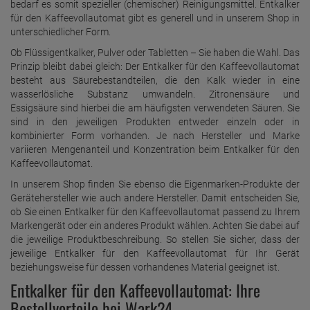
bedarf es somit spezieller (chemischer) Reinigungsmittel. Entkalker
für den Kaffeevollautomat gibt es generell und in unserem Shop in
unterschiedlicher Form.
Ob Flüssigentkalker, Pulver oder Tabletten – Sie haben die Wahl. Das
Prinzip bleibt dabei gleich: Der Entkalker für den Kaffeevollautomat
besteht aus Säurebestandteilen, die den Kalk wieder in eine
wasserlösliche Substanz umwandeln. Zitronensäure und
Essigsäure sind hierbei die am häufigsten verwendeten Säuren. Sie
sind in den jeweiligen Produkten entweder einzeln oder in
kombinierter Form vorhanden. Je nach Hersteller und Marke
variieren Mengenanteil und Konzentration beim Entkalker für den
Kaffeevollautomat.
In unserem Shop finden Sie ebenso die Eigenmarken-Produkte der
Gerätehersteller wie auch andere Hersteller. Damit entscheiden Sie,
ob Sie einen Entkalker für den Kaffeevollautomat passend zu Ihrem
Markengerät oder ein anderes Produkt wählen. Achten Sie dabei auf
die jeweilige Produktbeschreibung. So stellen Sie sicher, dass der
jeweilige Entkalker für den Kaffeevollautomat für Ihr Gerät
beziehungsweise für dessen vorhandenes Material geeignet ist.
Entkalker für den Kaffeevollautomat: Ihre
Bestellvorteile bei Wark24