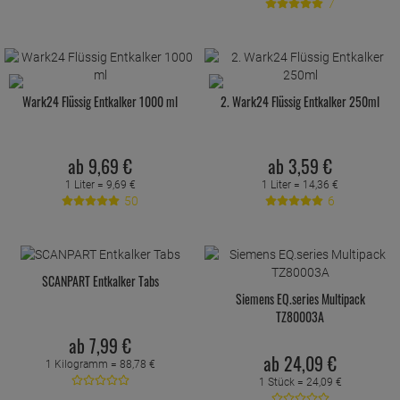
7
Wark24 Flüssig Entkalker 1000 ml
2. Wark24 Flüssig Entkalker 250ml
ab
9,
69
€
ab
3,
59
€
1 Liter =
9,
69
€
1 Liter =
14,
36
€
50
6
SCANPART Entkalker Tabs
Siemens EQ.series Multipack
TZ80003A
ab
7,
99
€
ab
24,
09
€
1 Kilogramm =
88,
78
€
1 Stück =
24,
09
€