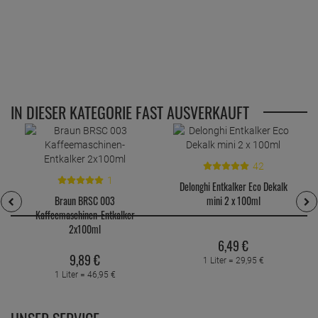
IN DIESER KATEGORIE FAST AUSVERKAUFT
42
1
Delonghi Entkalker Eco Dekalk
Braun BRSC 003
mini 2 x 100ml
Kaffeemaschinen-Entkalker
2x100ml
6,
49
€
9,
89
€
1 Liter =
29,
95
€
1 Liter =
46,
95
€