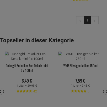
1
Topseller in dieser Kategorie
Delonghi Entkalker Eco Dekalk mini
WMF Flüssigentkalker 750ml
2 x 100ml
6,
49
€
7,
59
€
1 Liter =
29,
95
€
1 Liter =
9,
45
€
42
5