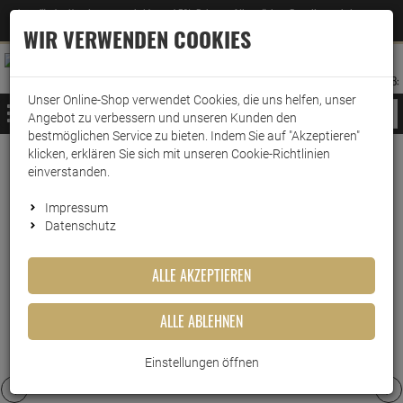
Jetzt für den Newsletter entscheiden und 5% Rabatt auf Ihre nächste Bestellung erhalten
✕
–
Zum Newsletter
WIR VERWENDEN COOKIES
0
0
MERKZETTEL
WARENK
ANMELDEN
AUFKLAPPEN
AUFKLA
ANMELDEN
MERKZETTEL
WARENKORB:
Unser Online-Shop verwendet Cookies, die uns helfen, unser
MENÜ
Angebot zu verbessern und unseren Kunden den
bestmöglichen Service zu bieten. Indem Sie auf "Akzeptieren"
klicken, erklären Sie sich mit unseren Cookie-Richtlinien
www.wark24.de
Entkalker Kaffeevollautomat
einverstanden.
Entkalker Kaffeevollautomat
Impressum
Datenschutz
DIE MEISTGEKAUFTEN PRODUKTE DIESER
KATEGORIE
ALLE AKZEPTIEREN
ALLE ABLEHNEN
12
47
Einstellungen öffnen
Nivona NIRK 703 Entkalker
Bosch Siemens
500ml
Entkalkertabletten