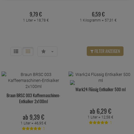
9,
79
€
6,
59
€
1 Liter =
18,
78
€
1 Kilogramm =
57,
31
€
FILTER ANZEIGEN
Wark24 Flüssig Entkalker 500 ml
Braun BRSC 003 Kaffeemaschinen-
Entkalker 2x100ml
ab
6,
29
€
ab
9,
39
€
1 Liter =
12,
58
€
1
1 Liter =
46,
95
€
1