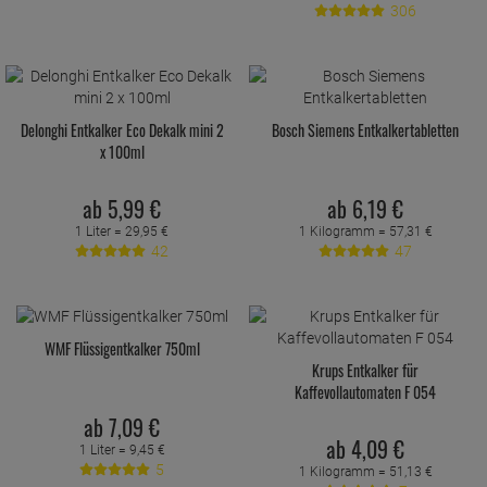
306
Delonghi Entkalker Eco Dekalk mini 2
Bosch Siemens Entkalkertabletten
x 100ml
ab
5,
99
€
ab
6,
19
€
1 Liter =
29,
95
€
1 Kilogramm =
57,
31
€
42
47
WMF Flüssigentkalker 750ml
Krups Entkalker für
Kaffevollautomaten F 054
ab
7,
09
€
ab
4,
09
€
1 Liter =
9,
45
€
5
1 Kilogramm =
51,
13
€