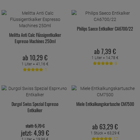
Philips Saeco Entkalker CA6700/22
Melitta Anti Calc Flüssigentkalker
Espresso Machines 250ml
ab
7,
39
€
ab
10,
29
€
1 Liter =
14,
78
€
9
1 Liter =
41,
16
€
1
14 %
Durgol Swiss Spezial Espresso
Miele Entkalkungskartusche CM7500
Entkalker
ab
63,
29
€
statt:
5,
79
€
jetzt:
4,
99
€
1 Stück =
63,
29
€
12
1 Liter =
19,
96
€