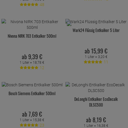
48
Wark24 Flüssig Entkalker 5 Liter
Nivona NIRK 703 Entkalker 500ml
ab
15,
99
€
ab
9,
39
€
1 Liter =
3,
20
€
11
1 Liter =
18,
78
€
12
Bosch Siemens Entkalker 500ml
DeLonghi Entkalker EcoDecalk
DLSC500
ab
7,
69
€
ab
8,
19
€
1 Liter =
15,
38
€
23
1 Liter =
16,
38
€