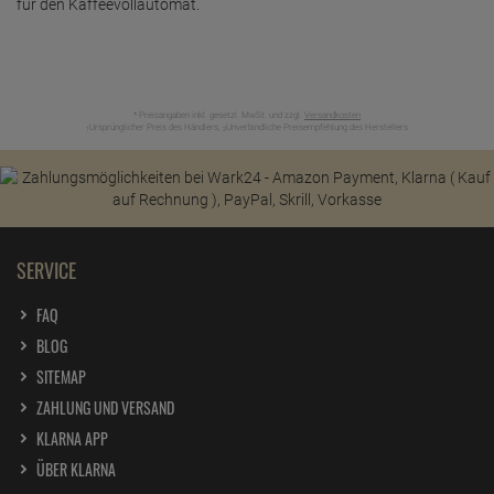
für den Kaffeevollautomat.
* Preisangaben inkl. gesetzl. MwSt. und zzgl.
Versandkosten
Ursprünglicher Preis des Händlers,
Unverbindliche Preisempfehlung des Herstellers
1
2
SERVICE
FAQ
BLOG
SITEMAP
ZAHLUNG UND VERSAND
KLARNA APP
ÜBER KLARNA