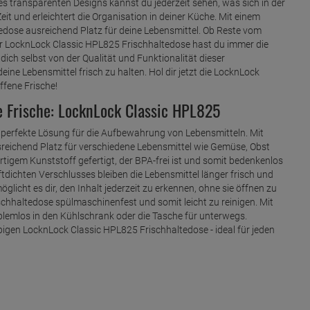
s transparenten Designs kannst du jederzeit sehen, was sich in der
it und erleichtert die Organisation in deiner Küche. Mit einem
edose ausreichend Platz für deine Lebensmittel. Ob Reste vom
er LocknLock Classic HPL825 Frischhaltedose hast du immer die
ich selbst von der Qualität und Funktionalität dieser
eine Lebensmittel frisch zu halten. Hol dir jetzt die LocknLock
ffene Frische!
e Frische: LocknLock Classic HPL825
 perfekte Lösung für die Aufbewahrung von Lebensmitteln. Mit
sreichend Platz für verschiedene Lebensmittel wie Gemüse, Obst
tigem Kunststoff gefertigt, der BPA-frei ist und somit bedenkenlos
tdichten Verschlusses bleiben die Lebensmittel länger frisch und
licht es dir, den Inhalt jederzeit zu erkennen, ohne sie öffnen zu
chhaltedose spülmaschinenfest und somit leicht zu reinigen. Mit
blemlos in den Kühlschrank oder die Tasche für unterwegs.
bigen LocknLock Classic HPL825 Frischhaltedose - ideal für jeden