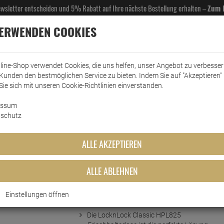
Newsletter entscheiden und 5% Rabatt auf Ihre nächste Bestellung erhalten –
Zum 
VERWENDEN COOKIES
line-Shop verwendet Cookies, die uns helfen, unser Angebot zu verbesse
Kunden den bestmöglichen Service zu bieten. Indem Sie auf "Akzeptieren" 
EL- & GASTROBEDARF
DROGERIE
KÜCHE & HAUSHALT
KFZ
SCANPART
HANS
Sie sich mit unseren Cookie-Richtlinien einverstanden.
essum
ewahrung
lock&lock
Lock&Lock Frischhaltedose HPL825 eckig 2,3 Liter
schutz
dose HPL825 eckig 2,3 Liter
ALLE AKZEPTIEREN
ALLE ABLEHNEN
Einstellungen öffnen
Kurzbeschreibung
Die LocknLock Classic HPL825