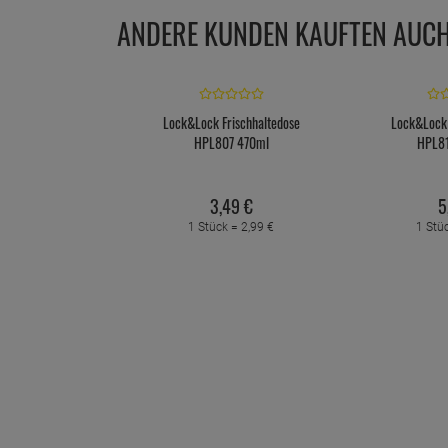
ANDERE KUNDEN KAUFTEN AUC
Lock&Lock Frischhaltedose
Lock&Lock 
HPL807 470ml
HPL8
3,
49
€
5
1 Stück =
2,
99
€
1 Stü