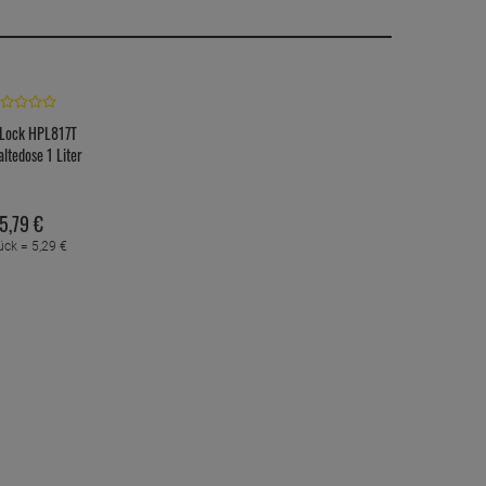
Lock HPL817T
altedose 1 Liter
5,
79
€
ück =
5,
29
€