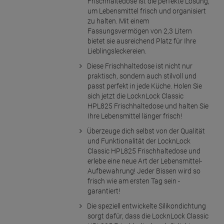
Frischhaltedose ist die perfekte Lösung,
um Lebensmittel frisch und organisiert
zu halten. Mit einem
Fassungsvermögen von 2,3 Litern
bietet sie ausreichend Platz für Ihre
Lieblingsleckereien.
Diese Frischhaltedose ist nicht nur
praktisch, sondern auch stilvoll und
passt perfekt in jede Küche. Holen Sie
sich jetzt die LocknLock Classic
HPL825 Frischhaltedose und halten Sie
Ihre Lebensmittel länger frisch!
Überzeuge dich selbst von der Qualität
und Funktionalität der LocknLock
Classic HPL825 Frischhaltedose und
erlebe eine neue Art der Lebensmittel-
Aufbewahrung! Jeder Bissen wird so
frisch wie am ersten Tag sein -
garantiert!
Die speziell entwickelte Silikondichtung
sorgt dafür, dass die LocknLock Classic