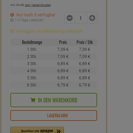
inkl. MwSt.
zzgl. Versandkosten
Nur noch 3 verfügbar
1-3 Tage Lieferzeit
Einloggen und Bewertung schreiben
Bestellmenge
Preis
Preis / Stk
1 Stk.
7,
39
€
7,
39
€
2 Stk.
7,
09
€
7,
09
€
3 Stk.
6,
89
€
6,
89
€
4 Stk.
6,
89
€
6,
89
€
5 Stk.
6,
89
€
6,
89
€
6 Stk.
6,
79
€
6,
79
€
IN DEN WARENKORB
LAGERALARM