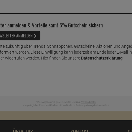
ter anmelden & Vorteile samt 5% Gutschein sichern
WSLETTER ANMELDEN
te zukünftig über Trends, Schnäppchen, Gutscheine, Aktionen und Ange
nformiert werden. Diese Einwilligung kann jederzeit am Ende jeder E-Mail i
er widerrufen werden. Hier finden Sie unsere
Datenschutzerklärung
.
* Preisangaben inkl. gesetzl. MwSt. und zzgl.
Versandkosten
Ursprünglicher Preis des Händlers,
Unverbindliche Preisempfehlung des Herstellers
1
2
ÜBER UNS
KONTAKT
S