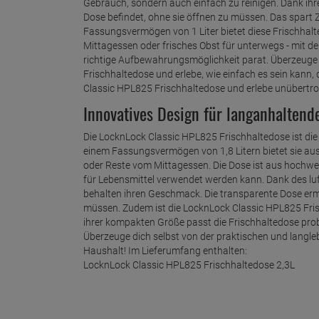
Gebrauch, sondern auch einfach zu reinigen. Dank ihre
Dose befindet, ohne sie öffnen zu müssen. Das spart Ze
Fassungsvermögen von 1 Liter bietet diese Frischhalt
Mittagessen oder frisches Obst für unterwegs - mit d
richtige Aufbewahrungsmöglichkeit parat. Überzeuge d
Frischhaltedose und erlebe, wie einfach es sein kann, d
Classic HPL825 Frischhaltedose und erlebe unübertro
Innovatives Design für langanhaltend
Die LocknLock Classic HPL825 Frischhaltedose ist die
einem Fassungsvermögen von 1,8 Litern bietet sie au
oder Reste vom Mittagessen. Die Dose ist aus hochwer
für Lebensmittel verwendet werden kann. Dank des luf
behalten ihren Geschmack. Die transparente Dose ermög
müssen. Zudem ist die LocknLock Classic HPL825 Fris
ihrer kompakten Größe passt die Frischhaltedose pro
Überzeuge dich selbst von der praktischen und langle
Haushalt! Im Lieferumfang enthalten:
LocknLock Classic HPL825 Frischhaltedose 2,3L