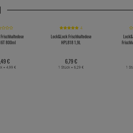
H
4
Frischhaltedose
Lock&Lock Frischhaltedose
Lock&
16T 800ml
HPL818 1,9L
Frischh
,
49
€
6,
79
€
ck =
4,
99
€
1 Stück =
6,
29
€
1 St