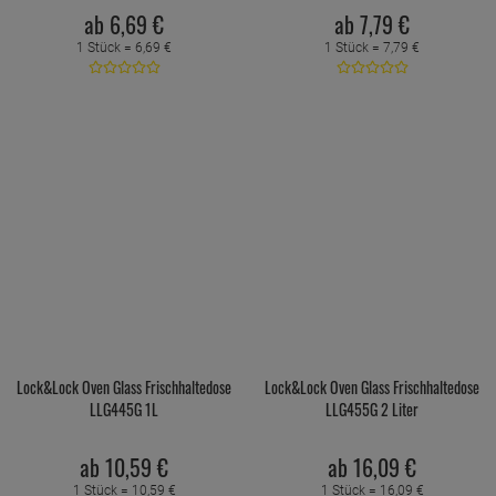
ab
6,
69
€
ab
7,
79
€
1 Stück =
6,
69
€
1 Stück =
7,
79
€
Lock&Lock Oven Glass Frischhaltedose
Lock&Lock Oven Glass Frischhaltedose
LLG445G 1L
LLG455G 2 Liter
ab
10,
59
€
ab
16,
09
€
1 Stück =
10,
59
€
1 Stück =
16,
09
€