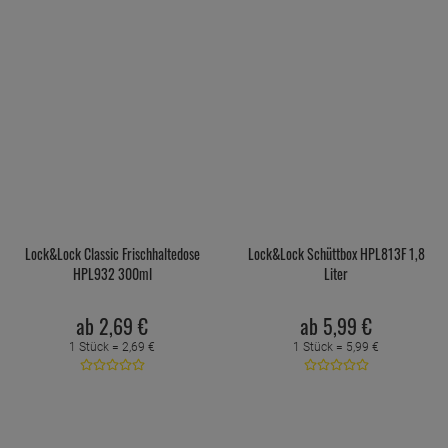
Lock&Lock Classic Frischhaltedose
Lock&Lock Schüttbox HPL813F 1,8
HPL932 300ml
Liter
ab
2,
69
€
ab
5,
99
€
1 Stück =
2,
69
€
1 Stück =
5,
99
€