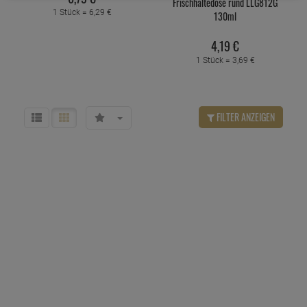
Frischhaltedose rund LLG812G
1 Stück =
6,
29
€
130ml
4,
19
€
1 Stück =
3,
69
€
FILTER ANZEIGEN