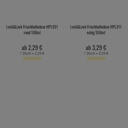
Lock&Lock Frischhaltedose HPL931
Lock&Lock Frischhaltedose HPL311
rund 100ml
eckig 550ml
ab
2,
29
€
ab
3,
29
€
1 Stück =
2,
29
€
1 Stück =
3,
29
€