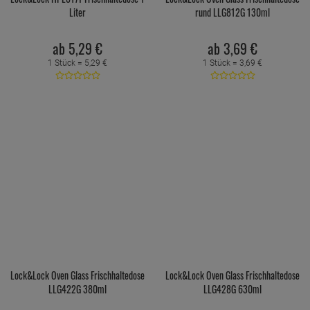
Liter
rund LLG812G 130ml
ab
5,
29
€
ab
3,
69
€
1 Stück =
5,
29
€
1 Stück =
3,
69
€
Lock&Lock Oven Glass Frischhaltedose
Lock&Lock Oven Glass Frischhaltedose
LLG422G 380ml
LLG428G 630ml