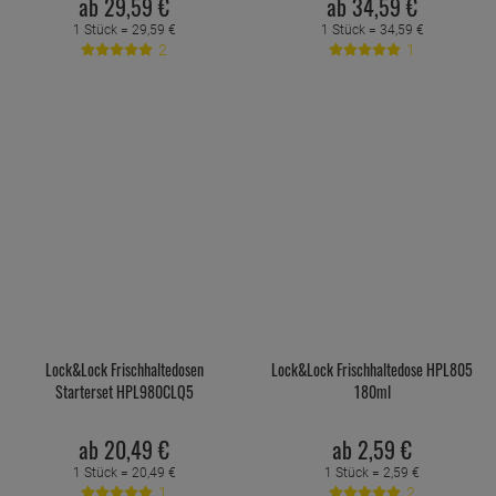
ab
29,
59
€
ab
34,
59
€
1 Stück =
29,
59
€
1 Stück =
34,
59
€
2
1
Lock&Lock Frischhaltedosen
Lock&Lock Frischhaltedose HPL805
Starterset HPL980CLQ5
180ml
ab
20,
49
€
ab
2,
59
€
1 Stück =
20,
49
€
1 Stück =
2,
59
€
1
2