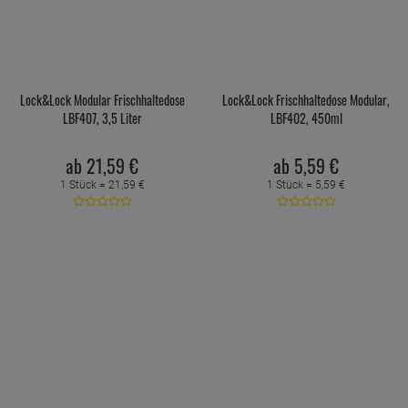
Lock&Lock Modular Frischhaltedose
Lock&Lock Frischhaltedose Modular,
LBF407, 3,5 Liter
LBF402, 450ml
ab
21,
59
€
ab
5,
59
€
1 Stück =
21,
59
€
1 Stück =
5,
59
€