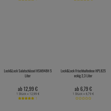
Lock&Lock Salatschüssel HSM948H 5
Lock&Lock Frischhaltedose HPL825
Liter
eckig 2,3 Liter
ab
12,
99
€
ab
6,
79
€
1 Stück =
12,
99
€
1 Stück =
6,
79
€
1