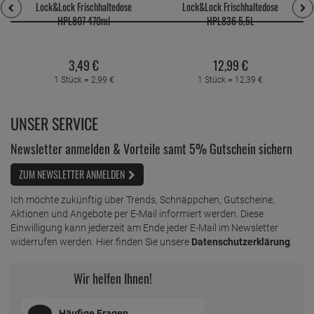
Lock&Lock Frischhaltedose
Lock&Lock Frischhaltedose
HPL807 470ml
HPL836 5,5L
3,
49
€
12,
99
€
1 Stück =
2,
99
€
1 Stück =
12,
39
€
UNSER SERVICE
Newsletter anmelden & Vorteile samt 5% Gutschein sichern
ZUM NEWSLETTER ANMELDEN
Ich möchte zukünftig über Trends, Schnäppchen, Gutscheine,
Aktionen und Angebote per E-Mail informiert werden. Diese
Einwilligung kann jederzeit am Ende jeder E-Mail im Newsletter
widerrufen werden. Hier finden Sie unsere
Datenschutzerklärung
.
Wir helfen Ihnen!
Häufige Fragen