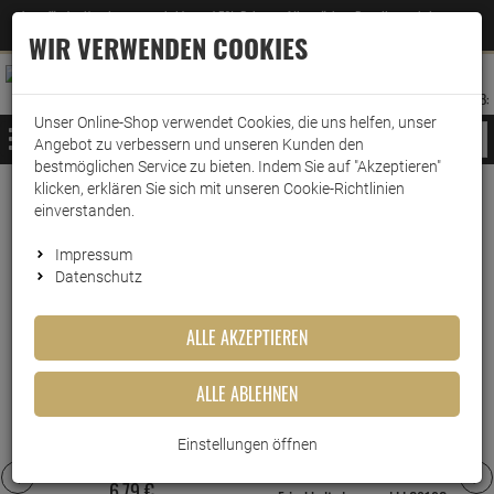
Jetzt für den Newsletter entscheiden und 5% Rabatt auf Ihre nächste Bestellung erhalten
✕
–
Zum Newsletter
WIR VERWENDEN COOKIES
0
0
MERKZETTEL
WARENK
ANMELDEN
AUFKLAPPEN
AUFKLA
ANMELDEN
MERKZETTEL
WARENKORB:
Unser Online-Shop verwendet Cookies, die uns helfen, unser
MENÜ
Angebot zu verbessern und unseren Kunden den
bestmöglichen Service zu bieten. Indem Sie auf "Akzeptieren"
klicken, erklären Sie sich mit unseren Cookie-Richtlinien
www.wark24.de
Küche & Haushalt
Aufbewahrung
lock&lock
einverstanden.
lock&lock
Impressum
Datenschutz
DIE MEISTGEKAUFTEN PRODUKTE DIESER
KATEGORIE
ALLE AKZEPTIEREN
4
ALLE ABLEHNEN
Lock&Lock Frischhaltedose
HPL818 1,9L
Einstellungen öffnen
Lock&Lock Oven Glass
6,
79
€