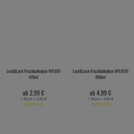
Lock&Lock Frischhaltedose HPL807
Lock&Lock Frischhaltedose HPL816T
470ml
800ml
ab
2,
99
€
ab
4,
99
€
1 Stück =
2,
99
€
1 Stück =
4,
99
€