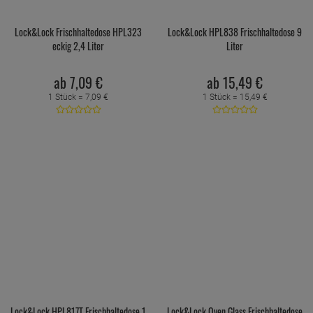
Lock&Lock Frischhaltedose HPL323
Lock&Lock HPL838 Frischhaltedose 9
eckig 2,4 Liter
Liter
ab
7,
09
€
ab
15,
49
€
1 Stück =
7,
09
€
1 Stück =
15,
49
€
Lock&Lock HPL817T Frischhaltedose 1
Lock&Lock Oven Glass Frischhaltedose