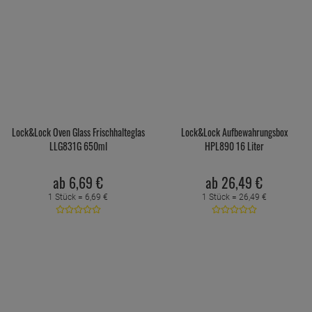
Lock&Lock Oven Glass Frischhalteglas
Lock&Lock Aufbewahrungsbox
LLG831G 650ml
HPL890 16 Liter
ab
6,
69
€
ab
26,
49
€
1 Stück =
6,
69
€
1 Stück =
26,
49
€