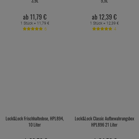
3,9L
5,5L
ab
11,
79
€
ab
12,
39
€
1 Stück =
11,
79
€
1 Stück =
12,
39
€
6
4
Lock&Lock Frischhaltedose, HPL894,
Lock&Lock Classic Aufbewahrungsbox
10 Liter
HPL896 21 Liter