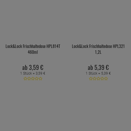
Lock&Lock Frischhaltedose HPL814T
Lock&Lock Frischhaltedose HPL321
460ml
1,2L
ab
3,
59
€
ab
5,
39
€
1 Stück =
3,
59
€
1 Stück =
5,
39
€