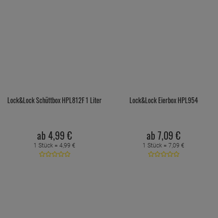
Lock&Lock Schüttbox HPL812F 1 Liter
Lock&Lock Eierbox HPL954
ab
4,
99
€
ab
7,
09
€
1 Stück =
4,
99
€
1 Stück =
7,
09
€