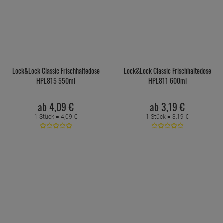
Lock&Lock Classic Frischhaltedose
Lock&Lock Classic Frischhaltedose
HPL815 550ml
HPL811 600ml
ab
4,
09
€
ab
3,
19
€
1 Stück =
4,
09
€
1 Stück =
3,
19
€