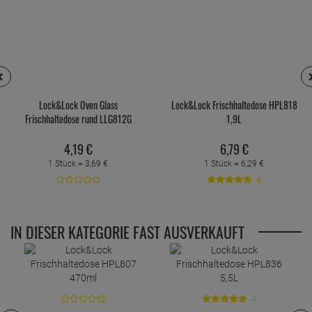
Lock&Lock Oven Glass
Lock&Lock Frischhaltedose HPL818
Frischhaltedose rund LLG812G
1,9L
130ml
4,
19
€
6,
79
€
1 Stück =
3,
69
€
1 Stück =
6,
29
€
4
IN DIESER KATEGORIE FAST AUSVERKAUFT
4