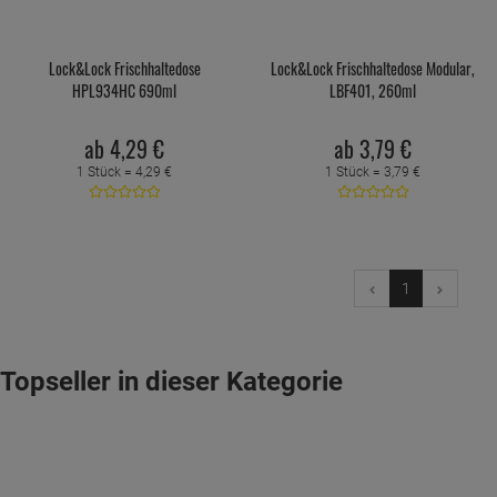
Lock&Lock Frischhaltedose
Lock&Lock Frischhaltedose Modular,
HPL934HC 690ml
LBF401, 260ml
ab
4,
29
€
ab
3,
79
€
1 Stück =
4,
29
€
1 Stück =
3,
79
€
1
Topseller in dieser Kategorie