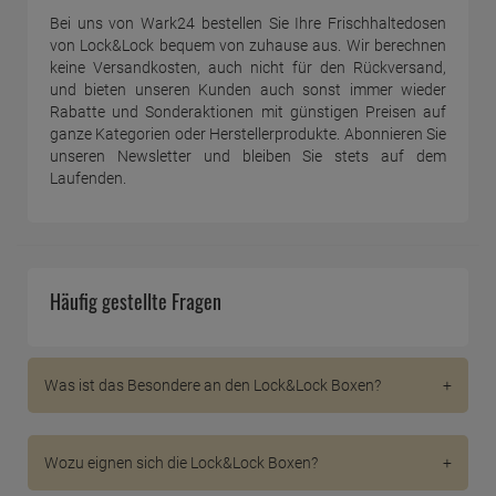
Bei uns von Wark24 bestellen Sie Ihre Frischhaltedosen
von Lock&Lock bequem von zuhause aus. Wir berechnen
keine Versandkosten, auch nicht für den Rückversand,
und bieten unseren Kunden auch sonst immer wieder
Rabatte und Sonderaktionen mit günstigen Preisen auf
ganze Kategorien oder Herstellerprodukte. Abonnieren Sie
unseren Newsletter und bleiben Sie stets auf dem
Laufenden.
Häufig gestellte Fragen
Was ist das Besondere an den Lock&Lock Boxen?
Die Lock&Lock Frischhalteboxen sind robuste
Aufbewahrungsboxen in verschiedenen Größen, die
Wozu eignen sich die Lock&Lock Boxen?
modular gestapelt werden können. Sie sparen somit
viel Platz. Als Kunststoffdosen mit Luft – und