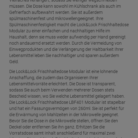
Vielfaches verlängert, sodass Sie weniger wegschmeißen
müssen. Die Dose kann sowohl im Kühlschrank als auch im
Gefrierfach aufbewahrt werden. Sie ist außerdem
spülmaschinenfest und mikrowellengeeignet. Ihre
Spülmaschinenfestigkeit macht die Lock&Lock Frischhaltedose
Modular zu einer einfachen und nachhaltigen Hilfe im
Haushalt, denn sie muss weder aufwendig per Hand gereinigt
noch andauernd ersetzt werden. Durch die Vermeidung von
Einwegprodukten und die Verlängerung der Haltbarkeit Ihrer
Lebensmittel leben Sie nachhaltiger und sparen außerdem
Geld.
Die Lock&Lock Frischhaltedose Modular ist eine lohnende
Anschaffung, die zudem das Organisieren Ihrer
Lebensmittelvorräte erleichtert. Die Dose ist transparent,
sodass Sie auch beim Verwenden mehrerer Dosen stets
Bescheid wissen, wo Sie welche Lebensmittel gelagert haben.
Die Lock&Lock Frischhaltedose LBF401 Modular ist stapelbar
und hat ein Fassungsvermögen von 260ml. Sie ist perfekt für
die Erwärmung von Mahlzeiten in der Mikrowelle geeignet.
Bevor Sie die Dose in die Mikrowelle stellen, öffnen Sie den
Deckel oder entfernen Sie ihn ganz. Erhitzen Sie die
Vorratsdose samt Inhalt anschließend für maximal zwei