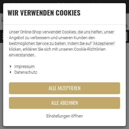
Jetzt für den Newsletter entscheiden und 5% Rabatt auf Ihre nächste Bestellung erhalten
✕
–
Zum Newsletter
WIR VERWENDEN COOKIES
0
0
MERKZETTEL
WARENK
ANMELDEN
AUFKLAPPEN
AUFKLA
ANMELDEN
MERKZETTEL
WARENKORB:
Unser Online-Shop verwendet Cookies, die uns helfen, unser
MENÜ
Angebot zu verbessern und unseren Kunden den
bestmöglichen Service zu bieten. Indem Sie auf "Akzeptieren"
klicken, erklären Sie sich mit unseren Cookie-Richtlinien
Weiter einkaufen
www.wark24.de
Küche & Haushalt
Aufbewahrung
lock&lock
einverstanden.
Lock&Lock Frischhaltedose Modular, LBF401, 260ml
Impressum
Datenschutz
Lock&Lock Frischhaltedose
Modular, LBF401, 260ml
ALLE AKZEPTIEREN
Artikel-Nummer:
10014797
ALLE ABLEHNEN
Einstellungen öffnen