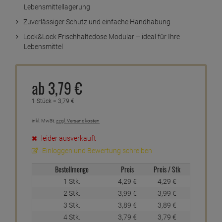
Lebensmittellagerung
Zuverlässiger Schutz und einfache Handhabung
Lock&Lock Frischhaltedose Modular – ideal für Ihre
Lebensmittel
ab
3,
79
€
1 Stück =
3,
79
€
inkl. MwSt.
zzgl. Versandkosten
leider ausverkauft
Einloggen und Bewertung schreiben
Bestellmenge
Preis
Preis / Stk
1 Stk.
4,
29
€
4,
29
€
2 Stk.
3,
99
€
3,
99
€
3 Stk.
3,
89
€
3,
89
€
4 Stk.
3,
79
€
3,
79
€