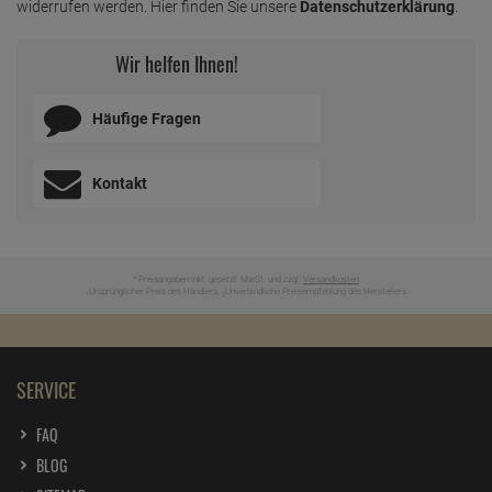
widerrufen werden. Hier finden Sie unsere
Datenschutzerklärung
.
Wir helfen Ihnen!
Häufige Fragen
Kontakt
* Preisangaben inkl. gesetzl. MwSt. und zzgl.
Versandkosten
Ursprünglicher Preis des Händlers,
Unverbindliche Preisempfehlung des Herstellers
1
2
SERVICE
FAQ
BLOG