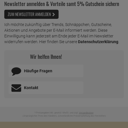
Newsletter anmelden & Vorteile samt 5% Gutschein sichern
ZUM NEWSLETTER ANMELDEN
Ich möchte zukünftig über Trends, Schnäppchen, Gutscheine,
Aktionen und Angebote per E-Mail informiert werden. Diese
Einwilligung kann jederzeit am Ende jeder E-Mail im Newsletter
widerrufen werden. Hier finden Sie unsere
Datenschutzerklärung
.
Wir helfen Ihnen!
Häufige Fragen
Kontakt
* Preisangaben inkl. gesetzl. MwSt. und zzgl.
Versandkosten
Ursprünglicher Preis des Händlers,
Unverbindliche Preisempfehlung des Herstellers
1
2