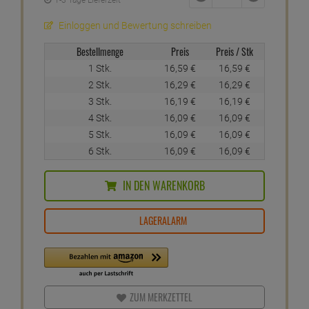
1-3 Tage Lieferzeit
Einloggen und Bewertung schreiben
Bestellmenge
Preis
Preis / Stk
1 Stk.
16,
59
€
16,
59
€
2 Stk.
16,
29
€
16,
29
€
3 Stk.
16,
19
€
16,
19
€
4 Stk.
16,
09
€
16,
09
€
5 Stk.
16,
09
€
16,
09
€
6 Stk.
16,
09
€
16,
09
€
IN DEN WARENKORB
LAGERALARM
ZUM MERKZETTEL