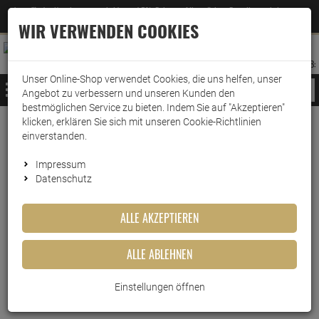
Jetzt für den Newsletter entscheiden und 5% Rabatt auf Ihre nächste Bestellung erhalten
✕
–
Zum Newsletter
WIR VERWENDEN COOKIES
0
0
MERKZETTEL
WARENK
ANMELDEN
AUFKLAPPEN
AUFKLA
ANMELDEN
MERKZETTEL
WARENKORB:
Unser Online-Shop verwendet Cookies, die uns helfen, unser
MENÜ
Angebot zu verbessern und unseren Kunden den
bestmöglichen Service zu bieten. Indem Sie auf "Akzeptieren"
klicken, erklären Sie sich mit unseren Cookie-Richtlinien
Weiter einkaufen
www.wark24.de
Küche & Haushalt
Aufbewahrung
lock&lock
einverstanden.
Lock&Lock Oven Glass Frischhaltedose LLG455G 2 Li…
Impressum
Datenschutz
Lock&Lock Oven Glass
Frischhaltedose LLG455G 2
ALLE AKZEPTIEREN
Liter
ALLE ABLEHNEN
Artikel-Nummer:
10014805
Einstellungen öffnen