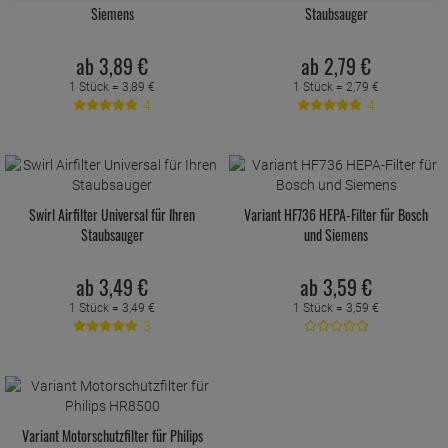
Siemens
Staubsauger
ab
3,
89
€
ab
2,
79
€
1 Stück =
3,
89
€
1 Stück =
2,
79
€
4
4
Swirl Airfilter Universal für Ihren
Variant HF736 HEPA-Filter für Bosch
Staubsauger
und Siemens
ab
3,
49
€
ab
3,
59
€
1 Stück =
3,
49
€
1 Stück =
3,
59
€
3
Variant Motorschutzfilter für Philips