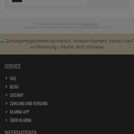
* Preisangaben inkl. gesetzl. MwSt. und zzgl.
Versandkosten
Ursprünglicher Preis des Händlers,
Unverbindliche Preisempfehlung des Herstellers
1
2
SERVICE
FAQ
BLOG
SITEMAP
ZAHLUNG UND VERSAND
KLARNA APP
ÜBER KLARNA
INFORMATIONEN