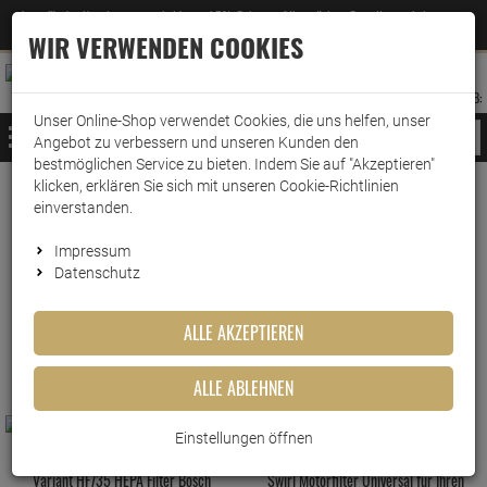
Jetzt für den Newsletter entscheiden und 5% Rabatt auf Ihre nächste Bestellung erhalten
✕
–
Zum Newsletter
WIR VERWENDEN COOKIES
0
0
MERKZETTEL
WARENK
ANMELDEN
AUFKLAPPEN
AUFKLA
ANMELDEN
MERKZETTEL
WARENKORB:
Unser Online-Shop verwendet Cookies, die uns helfen, unser
MENÜ
Angebot zu verbessern und unseren Kunden den
bestmöglichen Service zu bieten. Indem Sie auf "Akzeptieren"
klicken, erklären Sie sich mit unseren Cookie-Richtlinien
www.wark24.de
Küche & Haushalt
Staubsaugerzubehör
einverstanden.
Staubsaugerfilter
Impressum
Staubsaugerfilter
Datenschutz
ALLE AKZEPTIEREN
FILTER ANZEIGEN
ALLE ABLEHNEN
Einstellungen öffnen
Variant HF735 HEPA Filter Bosch
Swirl Motorfilter Universal für Ihren