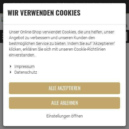
Jetzt für den Newsletter entscheiden und 5% Rabatt auf Ihre nächste Bestellung erhalten
✕
–
Zum Newsletter
WIR VERWENDEN COOKIES
0
0
MERKZETTEL
WARENK
ANMELDEN
AUFKLAPPEN
AUFKLA
ANMELDEN
MERKZETTEL
WARENKORB:
Unser Online-Shop verwendet Cookies, die uns helfen, unser
MENÜ
Angebot zu verbessern und unseren Kunden den
bestmöglichen Service zu bieten. Indem Sie auf "Akzeptieren"
klicken, erklären Sie sich mit unseren Cookie-Richtlinien
Weiter einkaufen
www.wark24.de
Leben & Wohnen
Haushaltswaren
Brita Maxtra
einverstanden.
Brita Aluna blau 2,4 Liter
Impressum
Datenschutz
Brita Aluna blau 2,4 Liter
ALLE AKZEPTIEREN
Artikel-Nummer:
10016585
ALLE ABLEHNEN
Einstellungen öffnen