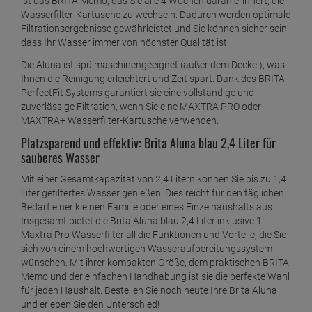
ist das BRITA Memo, das Sie alle 4 Wochen daran erinnert, die
Wasserfilter-Kartusche zu wechseln. Dadurch werden optimale
Filtrationsergebnisse gewährleistet und Sie können sicher sein,
dass Ihr Wasser immer von höchster Qualität ist.
Die Aluna ist spülmaschinengeeignet (außer dem Deckel), was
Ihnen die Reinigung erleichtert und Zeit spart. Dank des BRITA
PerfectFit Systems garantiert sie eine vollständige und
zuverlässige Filtration, wenn Sie eine MAXTRA PRO oder
MAXTRA+ Wasserfilter-Kartusche verwenden.
Platzsparend und effektiv: Brita Aluna blau 2,4 Liter für
sauberes Wasser
Mit einer Gesamtkapazität von 2,4 Litern können Sie bis zu 1,4
Liter gefiltertes Wasser genießen. Dies reicht für den täglichen
Bedarf einer kleinen Familie oder eines Einzelhaushalts aus.
Insgesamt bietet die Brita Aluna blau 2,4 Liter inklusive 1
Maxtra Pro Wasserfilter all die Funktionen und Vorteile, die Sie
sich von einem hochwertigen Wasseraufbereitungssystem
wünschen. Mit ihrer kompakten Größe, dem praktischen BRITA
Memo und der einfachen Handhabung ist sie die perfekte Wahl
für jeden Haushalt. Bestellen Sie noch heute Ihre Brita Aluna
und erleben Sie den Unterschied!