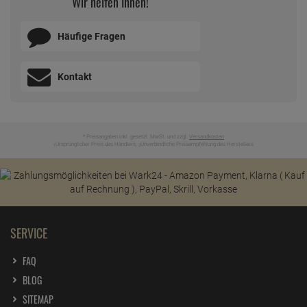
Wir helfen Ihnen!
Häufige Fragen
Kontakt
* Preisangaben inkl. gesetzl. MwSt. und zzgl.
Versandkosten
Ursprünglicher Preis des Händlers,
Unverbindliche Preisempfehlung des Herstellers
1
2
SERVICE
FAQ
BLOG
SITEMAP