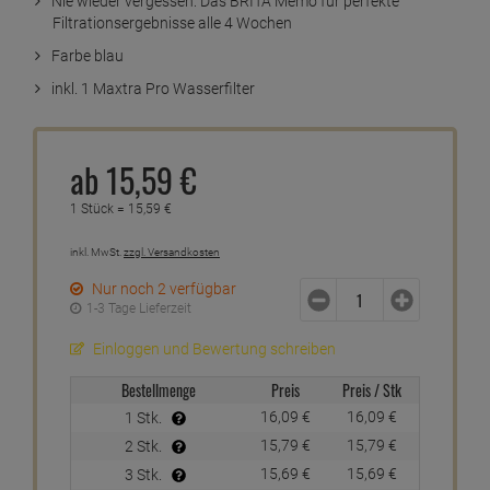
Nie wieder vergessen: Das BRITA Memo für perfekte
Filtrationsergebnisse alle 4 Wochen
Farbe blau
inkl. 1 Maxtra Pro Wasserfilter
ab
15,
59
€
1 Stück =
15,
59
€
inkl. MwSt.
zzgl. Versandkosten
Nur noch 2 verfügbar
1-3 Tage Lieferzeit
Einloggen und Bewertung schreiben
Bestellmenge
Preis
Preis / Stk
16,
09
€
16,
09
€
1 Stk.
15,
79
€
15,
79
€
2 Stk.
15,
69
€
15,
69
€
3 Stk.