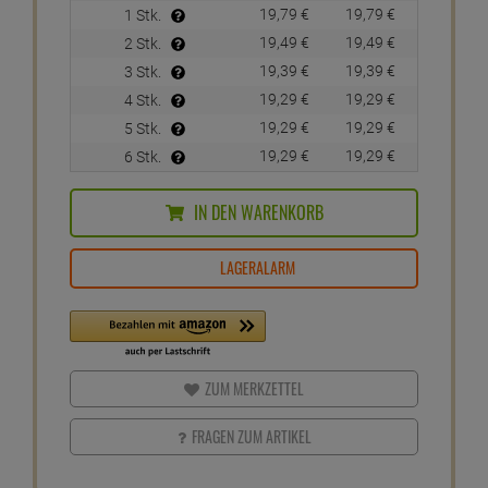
19,
79
€
19,
79
€
1 Stk.
19,
49
€
19,
49
€
2 Stk.
19,
39
€
19,
39
€
3 Stk.
19,
29
€
19,
29
€
4 Stk.
19,
29
€
19,
29
€
5 Stk.
19,
29
€
19,
29
€
6 Stk.
IN DEN WARENKORB
LAGERALARM
ZUM MERKZETTEL
FRAGEN ZUM ARTIKEL