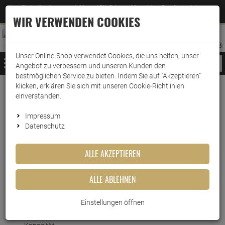
Jetzt für den Newsletter entscheiden und 5% Rabatt auf Ihre nächste Bestellung erhalten
✕
–
Zum Newsletter
WIR VERWENDEN COOKIES
0
0
MERKZETTEL
WARENK
ANMELDEN
AUFKLAPPEN
AUFKLA
ANMELDEN
MERKZETTEL
WARENKORB:
Unser Online-Shop verwendet Cookies, die uns helfen, unser
MENÜ
Angebot zu verbessern und unseren Kunden den
bestmöglichen Service zu bieten. Indem Sie auf "Akzeptieren"
klicken, erklären Sie sich mit unseren Cookie-Richtlinien
Weiter einkaufen
www.wark24.de
Leben & Wohnen
Haushaltswaren
Brita Maxtra
einverstanden.
Brita Marella blau 2,4 Liter
Impressum
Datenschutz
Brita Marella blau 2,4 Liter
ALLE AKZEPTIEREN
Artikel-Nummer:
10016580
ALLE ABLEHNEN
Kurzbeschreibung
Einstellungen öffnen
Platzsparend und leistungsstark: Brita Marella mit 2,4 Litern