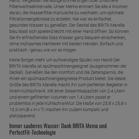
Hand. Vergessen Sie lästige Erinnerungen oder unsichere
Filterwechselintervalle. Unser Memo erinnert Sie alle 4 Wochen
daran, die Wasserfilter-Kartusche zu wechseln, um optimale
Filtrationsergebnisse zu erzielen. Nie war es einfacher,
gesundes Wasser zu genießen. Der Deckel des BRITA Marella
blau lässt sich spielend leicht mit einer Hand öffnen. So können
Sie Ihr erfrischendes Glas Wasser ganz bequem einschenken,
ohne mühsames Hantieren mit beiden Händen. Einfach und
praktisch - genau wie wir es mögen.
Keine Sorgen mehr um aufwendiges Spülen von Hand! Der
BRITA Marella ist spülmaschinengeeignet (ausgenommen der
Deckel). Genießen Sie den Komfort und die Zeitersparnis, die
Ihnen ein spülmaschinengeeignetes Produkt bietet. Die ideale
Größe des BRITA Marella macht ihn zum perfekten Begleiter in
Ihrem Kühlschrank. Mit einer Gesamtkapazität von 2,4 Litern
und einem gefilterten Volumen von 1,4 Litern passt er
problemlos in jede Kühlschranktür. Die Maße von 25,8 x 25,8 x
10,5 cm (B x H x T) machen ihn zudem kompakt und
platzsparend.
Immer sauberes Wasser: Dank BRITA Memo und
PerfectFit-Technologie