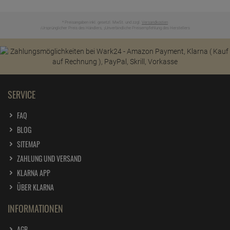
* Preisangaben inkl. gesetzl. MwSt. und zzgl.
Versandkosten
Ursprünglicher Preis des Händlers,
Unverbindliche Preisempfehlung des Herstellers
1
2
SERVICE
FAQ
BLOG
SITEMAP
ZAHLUNG UND VERSAND
KLARNA APP
ÜBER KLARNA
INFORMATIONEN
AGB