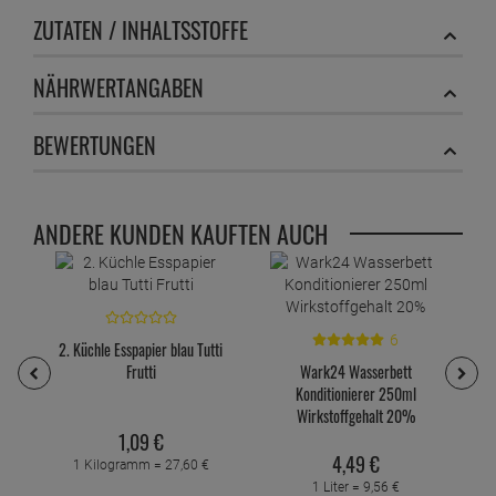
ZUTATEN / INHALTSSTOFFE
NÄHRWERTANGABEN
BEWERTUNGEN
ANDERE KUNDEN KAUFTEN AUCH
6
2. Küchle Esspapier blau Tutti
M
Frutti
Wark24 Wasserbett
Konditionierer 250ml
Wirkstoffgehalt 20%
1,
09
€
4,
49
€
1 Kilogramm =
27,
60
€
1 Liter =
9,
56
€