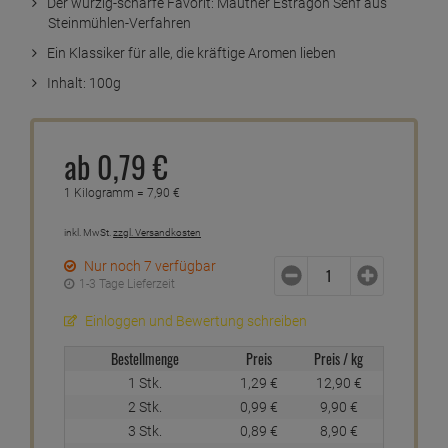
Der würzig-scharfe Favorit: Mautner Estragon Senf aus
Steinmühlen-Verfahren
Ein Klassiker für alle, die kräftige Aromen lieben
Inhalt: 100g
ab
0,
79
€
1 Kilogramm =
7,
90
€
inkl. MwSt.
zzgl. Versandkosten
Nur noch 7 verfügbar
1-3 Tage Lieferzeit
Einloggen und Bewertung schreiben
Bestellmenge
Preis
Preis / kg
1 Stk.
1,
29
€
12,
90
€
2 Stk.
0,
99
€
9,
90
€
3 Stk.
0,
89
€
8,
90
€