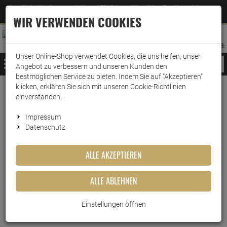
Jetzt für den Newsletter entscheiden und 5% Rabatt auf Ihre nächste Bestellung erhalten
✕
–
Zum Newsletter
WIR VERWENDEN COOKIES
0
0
MERKZETTEL
WARENK
ANMELDEN
AUFKLAPPEN
AUFKLA
ANMELDEN
MERKZETTEL
WARENKORB:
Unser Online-Shop verwendet Cookies, die uns helfen, unser
MENÜ
Angebot zu verbessern und unseren Kunden den
bestmöglichen Service zu bieten. Indem Sie auf "Akzeptieren"
klicken, erklären Sie sich mit unseren Cookie-Richtlinien
Weiter einkaufen
www.wark24.de
Lebensmittel
Sonstiges
Senf
einverstanden.
Mautner Estragon Senf 100g
Impressum
Datenschutz
Mautner Estragon Senf 100g
ALLE AKZEPTIEREN
Artikel-Nummer:
10016676
ALLE ABLEHNEN
Einstellungen öffnen