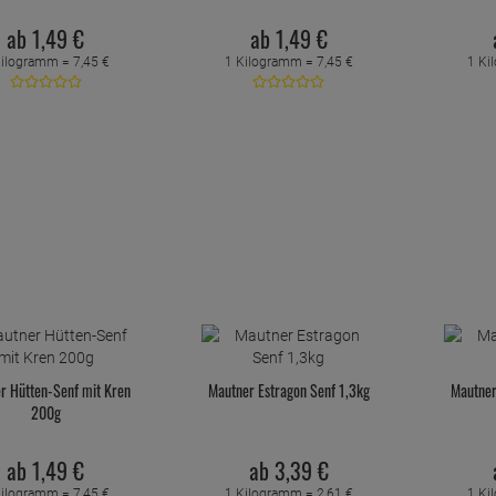
ab
1,
49
€
ab
1,
49
€
Kilogramm =
7,
45
€
1 Kilogramm =
7,
45
€
1 Ki
r Hütten-Senf mit Kren
Mautner Estragon Senf 1,3kg
Mautner
200g
ab
1,
49
€
ab
3,
39
€
Kilogramm =
7,
45
€
1 Kilogramm =
2,
61
€
1 Ki