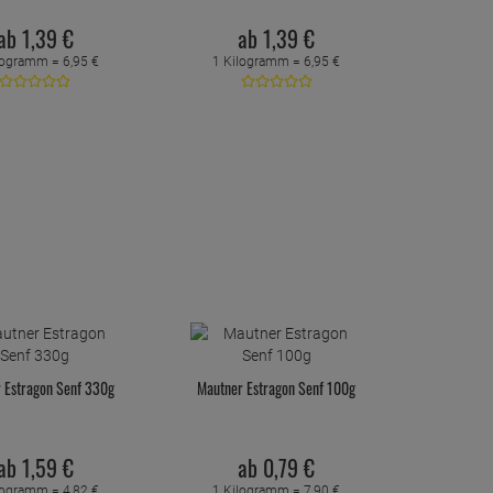
ab
1,
39
€
ab
1,
39
€
logramm =
6,
95
€
1 Kilogramm =
6,
95
€
 Estragon Senf 330g
Mautner Estragon Senf 100g
ab
1,
59
€
ab
0,
79
€
logramm =
4,
82
€
1 Kilogramm =
7,
90
€