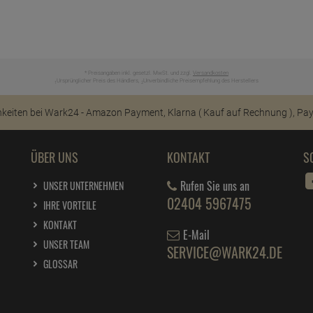
* Preisangaben inkl. gesetzl. MwSt. und zzgl.
Versandkosten
Ursprünglicher Preis des Händlers,
Unverbindliche Preisempfehlung des Herstellers
1
2
ÜBER UNS
KONTAKT
S
Rufen Sie uns an
UNSER UNTERNEHMEN
02404 5967475
IHRE VORTEILE
KONTAKT
E-Mail
UNSER TEAM
SERVICE@WARK24.DE
GLOSSAR