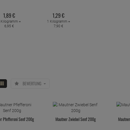
1,
89
€
1,
29
€
 Kilogramm =
1 Kilogramm =
6,
95
€
7,
90
€
BEWERTUNG
r Pfefferoni Senf 200g
Mautner Zwiebel Senf 200g
Mautne