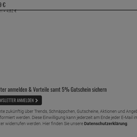
9
€
mm =
4,
82
€
ter anmelden & Vorteile samt 5% Gutschein sichern
WSLETTER ANMELDEN
te zukünftig über Trends, Schnäppchen, Gutscheine, Aktionen und Ange
nformiert werden. Diese Einwilligung kann jederzeit am Ende jeder E-Mail i
er widerrufen werden. Hier finden Sie unsere
Datenschutzerklärung
.