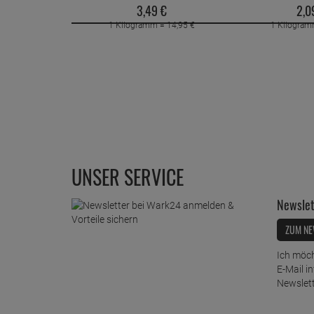
3,
49
€
2,
0
1 Kilogramm =
14,
95
€
1 Kilogra
UNSER SERVICE
Newslet
ZUM NE
Ich möch
E-Mail i
Newslett