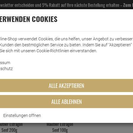
Newsletter entscheiden und 5% Rabatt auf Ihre nächste Bestellung erhalten –
Zum 
VERWENDEN COOKIES
line-Shop verwendet Cookies, die uns helfen, unser Angebot zu verbesse
Kunden den bestmöglichen Service zu bieten. Indem Sie auf "Akzeptieren" 
EL- & GASTROBEDARF
DROGERIE
KÜCHE & HAUSHALT
KFZ
SCANPART
HANS
Sie sich mit unseren Cookie-Richtlinien einverstanden.
essum
schutz
Senf
ALLE AKZEPTIEREN
MEISTGEKAUFTEN PRODUKTE DIESER KATEGO
ALLE ABLEHNEN
Einstellungen öffnen
utner Estragon
Mautner Estragon
Senf 200g
Senf 100g