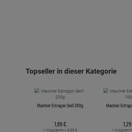
Topseller in dieser Kategorie
Mautner Estragon Senf 200g
Mautner Estrag
1,
89
€
1,
29
1 Kilogramm =
6,
95
€
1 Kilogram