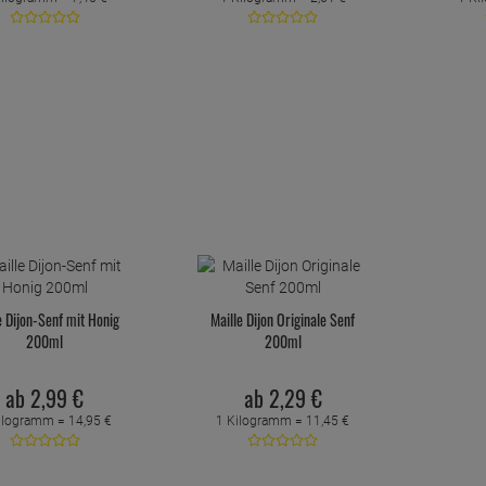
e Dijon-Senf mit Honig
Maille Dijon Originale Senf
200ml
200ml
ab
2,
99
€
ab
2,
29
€
ilogramm =
14,
95
€
1 Kilogramm =
11,
45
€