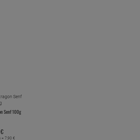
on Senf 100g
€
m =
7,
90
€