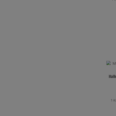
Maill
1 K