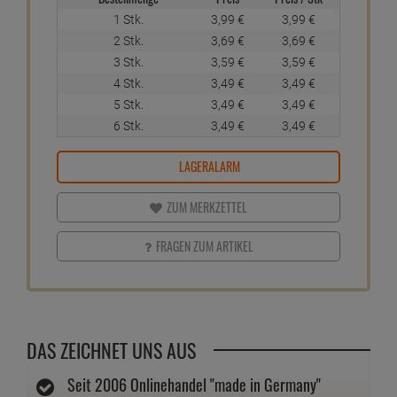
1 Stk.
3,
99
€
3,
99
€
2 Stk.
3,
69
€
3,
69
€
3 Stk.
3,
59
€
3,
59
€
4 Stk.
3,
49
€
3,
49
€
5 Stk.
3,
49
€
3,
49
€
6 Stk.
3,
49
€
3,
49
€
LAGERALARM
ZUM MERKZETTEL
FRAGEN ZUM ARTIKEL
DAS ZEICHNET UNS AUS
Seit 2006 Onlinehandel "made in Germany"