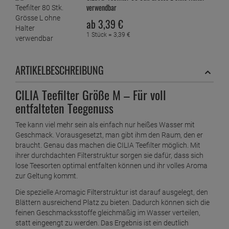
verwendbar
ab
3,
39
€
1 Stück =
3,
39
€
ARTIKELBESCHREIBUNG
CILIA Teefilter Größe M – Für voll
entfalteten Teegenuss
Tee kann viel mehr sein als einfach nur heißes Wasser mit
Geschmack. Vorausgesetzt, man gibt ihm den Raum, den er
braucht. Genau das machen die CILIA Teefilter möglich. Mit
ihrer durchdachten Filterstruktur sorgen sie dafür, dass sich
lose Teesorten optimal entfalten können und ihr volles Aroma
zur Geltung kommt.
Die spezielle Aromagic Filterstruktur ist darauf ausgelegt, den
Blättern ausreichend Platz zu bieten. Dadurch können sich die
feinen Geschmacksstoffe gleichmäßig im Wasser verteilen,
statt eingeengt zu werden. Das Ergebnis ist ein deutlich