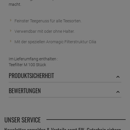
macht.
Feinster Teegenuss für alle Teesorten.
Verwendbar mit oder ohne Halter.
Mit der speziellen Aromagic Filterstruktur Cilia
Im Lieferumfang enthalten :
Teefilter M 100 Stück
PRODUKTSICHERHEIT
BEWERTUNGEN
UNSER SERVICE
Newsletter anmelden & Vorteile samt 5% Gutschein sichern