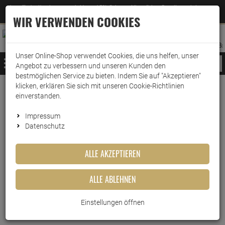
Jetzt für den Newsletter entscheiden und 5% Rabatt auf Ihre nächste Bestellung erhalten
✕
–
Zum Newsletter
WIR VERWENDEN COOKIES
0
0
MERKZETTEL
WARENK
ANMELDEN
AUFKLAPPEN
AUFKLA
ANMELDEN
MERKZETTEL
WARENKORB:
Unser Online-Shop verwendet Cookies, die uns helfen, unser
MENÜ
Angebot zu verbessern und unseren Kunden den
bestmöglichen Service zu bieten. Indem Sie auf "Akzeptieren"
klicken, erklären Sie sich mit unseren Cookie-Richtlinien
Weiter einkaufen
www.wark24.de
Lebensmittel
Tee
Teefilter
einverstanden.
CILIA® Teefilter 100Stk. Grösse M mit/ohne Halter…
Impressum
Datenschutz
CILIA® Teefilter 100Stk.
Grösse M mit/ohne Halter
ALLE AKZEPTIEREN
verwendbar
ALLE ABLEHNEN
Artikel-Nummer:
10011697
Einstellungen öffnen