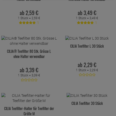
ab
2,
59
€
ab
3,
49
€
1 Stück =
2,
59
€
1 Stück =
3,
49
€
1
1
CILIA Teefilter L 30 Stück
CILIA® Teefilter 80 Stk. Grösse L
ohne Halter verwendbar
ab
2,
29
€
ab
3,
39
€
1 Stück =
2,
29
€
1 Stück =
3,
39
€
CILIA Teefilter 30 Stück
CILIA Teefilter-Halter für Teefilter der
Größe M