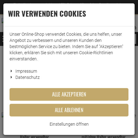
Jetzt für den Newsletter entscheiden und 5% Rabatt auf Ihre nächste Bestellung erhalten
✕
–
Zum Newsletter
WIR VERWENDEN COOKIES
0
0
MERKZETTEL
WARENK
ANMELDEN
AUFKLAPPEN
AUFKLA
ANMELDEN
MERKZETTEL
WARENKORB:
Unser Online-Shop verwendet Cookies, die uns helfen, unser
MENÜ
Angebot zu verbessern und unseren Kunden den
bestmöglichen Service zu bieten. Indem Sie auf "Akzeptieren"
klicken, erklären Sie sich mit unseren Cookie-Richtlinien
www.wark24.de
Lebensmittel
Tee
Teefilter
einverstanden.
Teefilter
Impressum
Datenschutz
FILTER ANZEIGEN
ALLE AKZEPTIEREN
ALLE ABLEHNEN
Einstellungen öffnen
CILIA Teefilter 80 Stk. Grösse S ohne
CILIA® Teefilter 100Stk. Grösse M
Halter verwendbar
mit/ohne Halter verwendbar