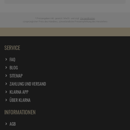
* Preisangaben inkl. gesetzl. MwSt. und zzgl.
Versandkosten
Ursprünglicher Preis des Händlers,
Unverbindliche Preisempfehlung des Herstellers
1
2
SERVICE
FAQ
BLOG
SITEMAP
ZAHLUNG UND VERSAND
KLARNA APP
ÜBER KLARNA
INFORMATIONEN
AGB