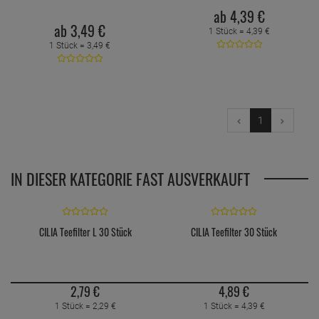
ab
4,
39
€
ab
3,
49
€
1 Stück =
4,
39
€
1 Stück =
3,
49
€
1
IN DIESER KATEGORIE FAST AUSVERKAUFT
CILIA Teefilter L 30 Stück
CILIA Teefilter 30 Stück
2,
79
€
4,
89
€
1 Stück =
2,
29
€
1 Stück =
4,
39
€