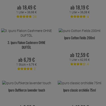
ab
18,
49
€
ab
18,
19
€
1 Liter =
36,
98
€
1 Liter =
36,
38
€
38
4
Ipuro Cotton Fields 200ml
3. Ipuro Flakon Cashmere OHNE
DUFTÖL
ab
12,
59
€
ab
6,
79
€
1 Liter =
62,
95
€
4
1 Stück =
6,
79
€
2
Ipuro Duftkerze lavender touch
Ipuro classic orchidée 75ml