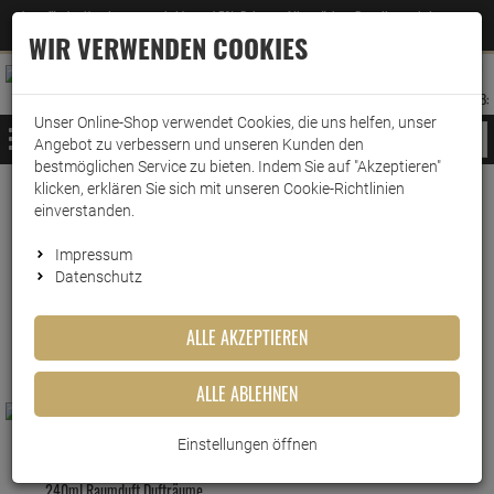
Jetzt für den Newsletter entscheiden und 5% Rabatt auf Ihre nächste Bestellung erhalten
✕
–
Zum Newsletter
WIR VERWENDEN COOKIES
0
0
MERKZETTEL
WARENK
ANMELDEN
AUFKLAPPEN
AUFKLA
ANMELDEN
MERKZETTEL
WARENKORB:
Unser Online-Shop verwendet Cookies, die uns helfen, unser
MENÜ
Angebot zu verbessern und unseren Kunden den
bestmöglichen Service zu bieten. Indem Sie auf "Akzeptieren"
klicken, erklären Sie sich mit unseren Cookie-Richtlinien
www.wark24.de
Ipuro
einverstanden.
Ipuro
Impressum
Datenschutz
FILTER ANZEIGEN
ALLE AKZEPTIEREN
ALLE ABLEHNEN
Ipuro sunny beachtime 200ml
Einstellungen öffnen
Ipuro season line stars & wishes
240ml Raumduft Dufträume