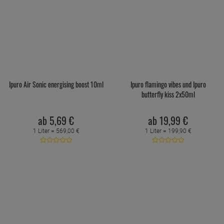
Ipuro Air Sonic energising boost 10ml
Ipuro flamingo vibes und Ipuro
butterfly kiss 2x50ml
ab
5,
69
€
ab
19,
99
€
1 Liter =
569,
00
€
1 Liter =
199,
90
€