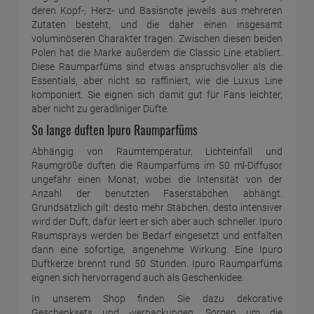
deren Kopf-, Herz- und Basisnote jeweils aus mehreren
Zutaten besteht, und die daher einen insgesamt
voluminöseren Charakter tragen. Zwischen diesen beiden
Polen hat die Marke außerdem die Classic Line etabliert.
Diese Raumparfüms sind etwas anspruchsvoller als die
Essentials, aber nicht so raffiniert, wie die Luxus Line
komponiert. Sie eignen sich damit gut für Fans leichter,
aber nicht zu geradliniger Düfte.
So lange duften Ipuro Raumparfüms
Abhängig von Raumtemperatur, Lichteinfall und
Raumgröße duften die Raumparfüms im 50 ml-Diffusor
ungefähr einen Monat, wobei die Intensität von der
Anzahl der benutzten Faserstäbchen abhängt.
Grundsätzlich gilt: desto mehr Stäbchen, desto intensiver
wird der Duft, dafür leert er sich aber auch schneller. Ipuro
Raumsprays werden bei Bedarf eingesetzt und entfalten
dann eine sofortige, angenehme Wirkung. Eine Ipuro
Duftkerze brennt rund 50 Stunden. Ipuro Raumparfüms
eignen sich hervorragend auch als Geschenkidee.
In unserem Shop finden Sie dazu dekorative
Geschenksets und -verpackungen. Sorgen um die