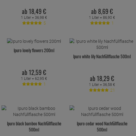
ab
18,
49
€
ab
8,
69
€
1 Liter =
36,
98
€
1 Liter =
86,
90
€
5
1
Ipuro lovely flowers 200ml
Ipuro white lily Nachfüllflasche 500ml
ab
12,
59
€
ab
18,
29
€
1 Liter =
62,
95
€
1
1 Liter =
36,
58
€
21
Ipuro black bamboo Nachfüllflasche
Ipuro cedar wood Nachfüllflasche
500ml
500ml