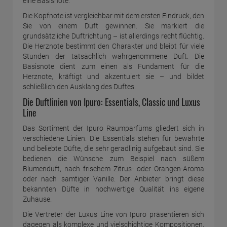
eine Basisnote.
Die Kopfnote ist vergleichbar mit dem ersten Eindruck, den
Sie von einem Duft gewinnen. Sie markiert die
grundsätzliche Duftrichtung – ist allerdings recht flüchtig.
Die Herznote bestimmt den Charakter und bleibt für viele
Stunden der tatsächlich wahrgenommene Duft. Die
Basisnote dient zum einen als Fundament für die
Herznote, kräftigt und akzentuiert sie – und bildet
schließlich den Ausklang des Duftes.
Die Duftlinien von Ipuro: Essentials, Classic und Luxus
Line
Das Sortiment der Ipuro Raumparfüms gliedert sich in
verschiedene Linien. Die Essentials stehen für bewährte
und beliebte Düfte, die sehr geradlinig aufgebaut sind. Sie
bedienen die Wünsche zum Beispiel nach süßem
Blumenduft, nach frischem Zitrus- oder Orangen-Aroma
oder nach samtiger Vanille. Der Anbieter bringt diese
bekannten Düfte in hochwertige Qualität ins eigene
Zuhause.
Die Vertreter der Luxus Line von Ipuro präsentieren sich
dagegen als komplexe und vielschichtige Kompositionen,