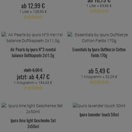
ab
12,
99
€
1 Liter =
69,
96
€
1 Liter =
129,
90
€
20 %
Air Pearls by ipuro N°3 mental
Essentials by Ipuro Duftkerze Cotton
balance Duftkapseln 2x11,5g
Fields 170g
ab
5,
49
€
statt:
6,
09
€
jetzt:
ab
4,
47
€
1 Kilogramm =
32,
29
€
1 Kilogramm =
194,
43
€
Ipuro lavender touch 50ml
Ipuro lime light Geschenke Set
2x50ml