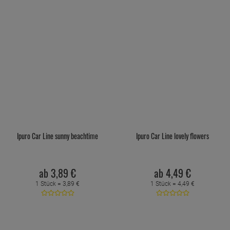
Ipuro Car Line sunny beachtime
Ipuro Car Line lovely flowers
ab
3,
89
€
ab
4,
49
€
1 Stück =
3,
89
€
1 Stück =
4,
49
€