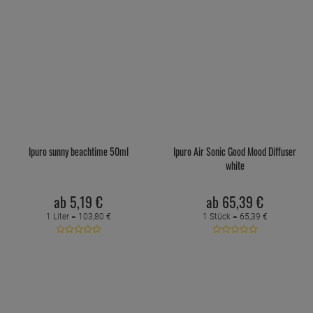
Ipuro sunny beachtime 50ml
Ipuro Air Sonic Good Mood Diffuser
white
ab
5,
19
€
ab
65,
39
€
1 Liter =
103,
80
€
1 Stück =
65,
39
€