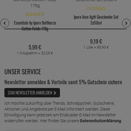
Ipuro lime light Geschenke Set
Essentials by Ipuro Duftkerze
2x50ml
Cotton Fields 170g
9,
19
€
5,
99
€
1 Liter =
85,
90
€
1 Kilogramm =
32,
29
€
UNSER SERVICE
Newsletter anmelden & Vorteile samt 5% Gutschein sichern
ZUM NEWSLETTER ANMELDEN
Ich möchte zukünftig über Trends, Schnäppchen, Gutscheine,
Aktionen und Angebote per E-Mail informiert werden. Diese
Einwilligung kann jederzeit am Ende jeder E-Mail im Newsletter
widerrufen werden. Hier finden Sie unsere
Datenschutzerklärung
.