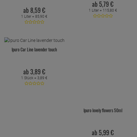
ab
5,
79
€
ab
8,
59
€
1 Liter =
115,
80
€
1 Liter =
85,
90
€
Ipuro Car Line lavender touch
ab
3,
89
€
1 Stück =
3,
89
€
Ipuro lovely flowers 50ml
ab
5,
99
€