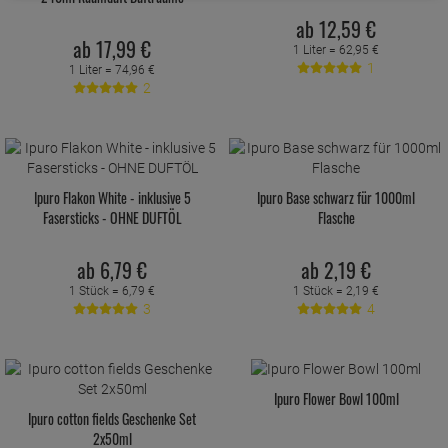
ab
12,
59
€
ab
17,
99
€
1 Liter =
62,
95
€
1
1 Liter =
74,
96
€
2
Ipuro Flakon White - inklusive 5
Ipuro Base schwarz für 1000ml
Fasersticks - OHNE DUFTÖL
Flasche
ab
6,
79
€
ab
2,
19
€
1 Stück =
6,
79
€
1 Stück =
2,
19
€
3
4
Ipuro Flower Bowl 100ml
Ipuro cotton fields Geschenke Set
2x50ml