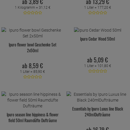
ab
3,
89
€
ab
13,
29
€
1 Kilogramm =
31,
12
€
1 Liter =
177,
20
€
Ipuro Cedar Wood 50ml
Ipuro flower bowl Geschenke Set
2x50ml
ab
5,
09
€
ab
8,
59
€
1 Liter =
101,
80
€
1 Liter =
85,
90
€
Essentials by Ipuro Luxus line Black
Ipuro season line hippiness & flower
240mlDufträume
field 50ml Raumdüfte Dufträume
ab
16,
79
€