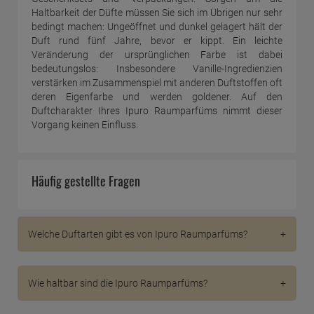
Haltbarkeit der Düfte müssen Sie sich im Übrigen nur sehr
bedingt machen: Ungeöffnet und dunkel gelagert hält der
Duft rund fünf Jahre, bevor er kippt. Ein leichte
Veränderung der ursprünglichen Farbe ist dabei
bedeutungslos: Insbesondere Vanille-Ingredienzien
verstärken im Zusammenspiel mit anderen Duftstoffen oft
deren Eigenfarbe und werden goldener. Auf den
Duftcharakter Ihres Ipuro Raumparfüms nimmt dieser
Vorgang keinen Einfluss.
Häufig gestellte Fragen
Welche Duftarten gibt es von Ipuro Raumparfüms?
Die Marke Ipuro bietet mit den drei Linien Essentials,
Classic und Luxus Düfte für alle Geschmäcker. Die
Wie haltbar sind die Ipuro Raumparfüms?
Essentials Line beinhaltet bekannte, klassische Düfte
wie Vanille oder Zitrus, die eher geradlinig sind. Die
Ungeöffnet und vor Licht und Wärme geschützt halten