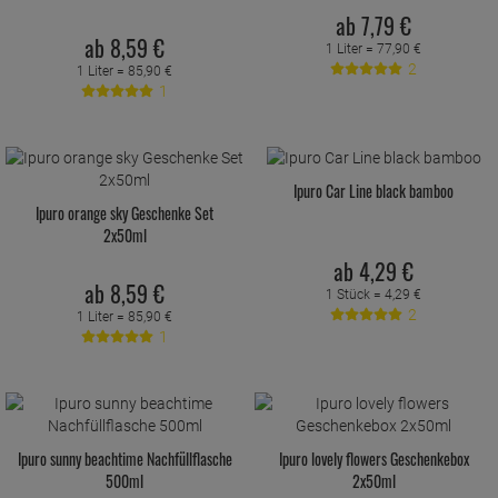
ab
7,
79
€
ab
8,
59
€
1 Liter =
77,
90
€
2
1 Liter =
85,
90
€
1
Ipuro Car Line black bamboo
Ipuro orange sky Geschenke Set
2x50ml
ab
4,
29
€
ab
8,
59
€
1 Stück =
4,
29
€
2
1 Liter =
85,
90
€
1
Ipuro sunny beachtime Nachfüllflasche
Ipuro lovely flowers Geschenkebox
500ml
2x50ml