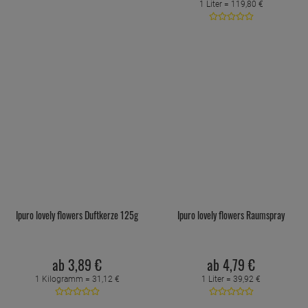
1 Liter =
119,
80
€
Ipuro lovely flowers Duftkerze 125g
Ipuro lovely flowers Raumspray
ab
3,
89
€
ab
4,
79
€
1 Kilogramm =
31,
12
€
1 Liter =
39,
92
€