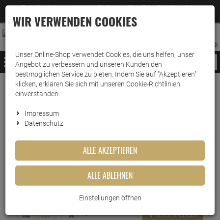
Jetzt für den Newsletter entscheiden und 5% Rabatt auf Ihre nächste Bestellung erhalten
✕
–
Zum Newsletter
WIR VERWENDEN COOKIES
0
0
MERKZETTEL
WARENK
ANMELDEN
AUFKLAPPEN
AUFKLA
ANMELDEN
MERKZETTEL
WARENKORB:
Unser Online-Shop verwendet Cookies, die uns helfen, unser
MENÜ
Angebot zu verbessern und unseren Kunden den
bestmöglichen Service zu bieten. Indem Sie auf "Akzeptieren"
klicken, erklären Sie sich mit unseren Cookie-Richtlinien
www.wark24.de
Haushaltsreiniger
Armor All
einverstanden.
Armor All Tiefenpfleger
Impressum
Armor All Tiefenpfleger
Datenschutz
Armor All Tiefenpfleger - von Reinigung bis
ALLE AKZEPTIEREN
Sonnenschutz
Der Armor All Tiefenpfleger reinigt, pflegt und schützt
ALLE ABLEHNEN
Kunststoffteile, verleiht ihnen einen seidenmatten Glanz und
bewahrt sie vor Schäden durch UV-Strahlung.
Einstellungen öffnen
FILTER ANZEIGEN