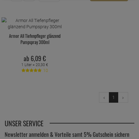
Armor All Tiefenpfleger glänzend
Pumpspray 300ml
ab
6,
09
€
1 Liter =
20,
30
€
10
1
UNSER SERVICE
Newsletter anmelden & Vorteile samt 5% Gutschein sichern