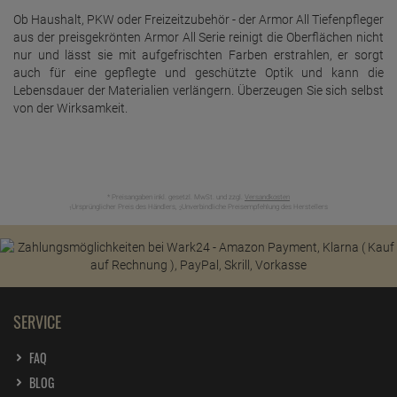
Ob Haushalt, PKW oder Freizeitzubehör - der Armor All Tiefenpfleger
aus der preisgekrönten Armor All Serie reinigt die Oberflächen nicht
nur und lässt sie mit aufgefrischten Farben erstrahlen, er sorgt
auch für eine gepflegte und geschützte Optik und kann die
Lebensdauer der Materialien verlängern. Überzeugen Sie sich selbst
von der Wirksamkeit.
* Preisangaben inkl. gesetzl. MwSt. und zzgl.
Versandkosten
Ursprünglicher Preis des Händlers,
Unverbindliche Preisempfehlung des Herstellers
1
2
SERVICE
FAQ
BLOG