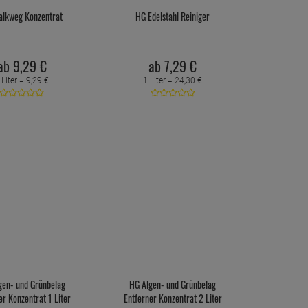
alkweg Konzentrat
HG Edelstahl Reiniger
ab
9,
29
€
ab
7,
29
€
 Liter =
9,
29
€
1 Liter =
24,
30
€
gen- und Grünbelag
HG Algen- und Grünbelag
er Konzentrat 1 Liter
Entferner Konzentrat 2 Liter