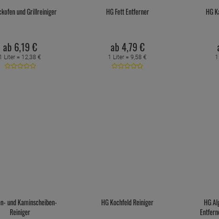
kofen und Grillreiniger
HG Fett Entferner
HG K
ab
6,
19
€
ab
4,
79
€
1 Liter =
12,
38
€
1 Liter =
9,
58
€
1
n- und Kaminscheiben-
HG Kochfeld Reiniger
HG Al
Reiniger
Entfern