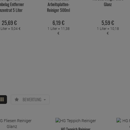
nbelag Entferner
Arbeitsplatten-
Glanz
nzentrat 5 Liter
Reiniger 500ml
25,
69
€
6,
19
€
5,
59
€
 Liter =
5,
04
€
1 Liter =
11,
38
1 Liter =
10,
18
€
€
BEWERTUNG
HG Teppich Reiniger