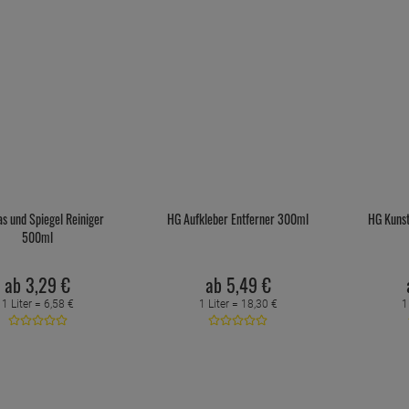
s und Spiegel Reiniger
HG Aufkleber Entferner 300ml
HG Kunst
500ml
ab
3,
29
€
ab
5,
49
€
1 Liter =
6,
58
€
1 Liter =
18,
30
€
1