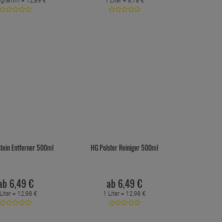
logramm =
12,
89
€
1 Liter =
8,
78
€
tein Entferner 500ml
HG Polster Reiniger 500ml
ab
6,
49
€
ab
6,
49
€
Liter =
12,
98
€
1 Liter =
12,
98
€