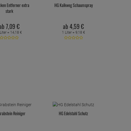
cken Entferner extra
HG Kalkweg Schaumspray
stark
ab
7,
09
€
ab
4,
59
€
Liter =
14,
18
€
1 Liter =
9,
18
€
rabstein Reiniger
HG Edelstahl Schutz