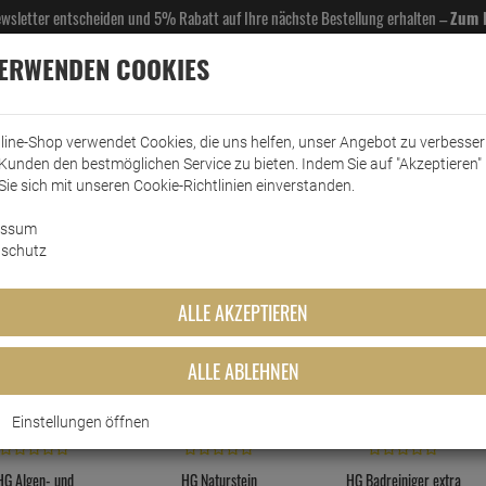
Newsletter entscheiden und 5% Rabatt auf Ihre nächste Bestellung erhalten –
Zum 
VERWENDEN COOKIES
line-Shop verwendet Cookies, die uns helfen, unser Angebot zu verbesse
Kunden den bestmöglichen Service zu bieten. Indem Sie auf "Akzeptieren" 
EL- & GASTROBEDARF
DROGERIE
KÜCHE & HAUSHALT
KFZ
SCANPART
HANS
Sie sich mit unseren Cookie-Richtlinien einverstanden.
essum
schutz
HG Reinige
ALLE AKZEPTIEREN
hern Sie sich 10% Rabatt auf die Marke HG
Mit dem Guts
ALLE ABLEHNEN
MEISTGEKAUFTEN PRODUKTE DIESER KATEGO
Einstellungen öffnen
HG Algen- und
HG Naturstein
HG Badreiniger extra