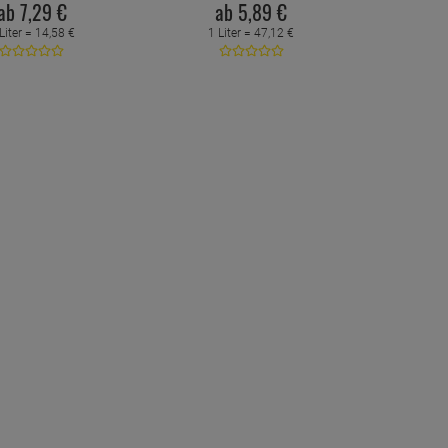
ab
7,
29
€
ab
5,
89
€
Liter =
14,
58
€
1 Liter =
47,
12
€