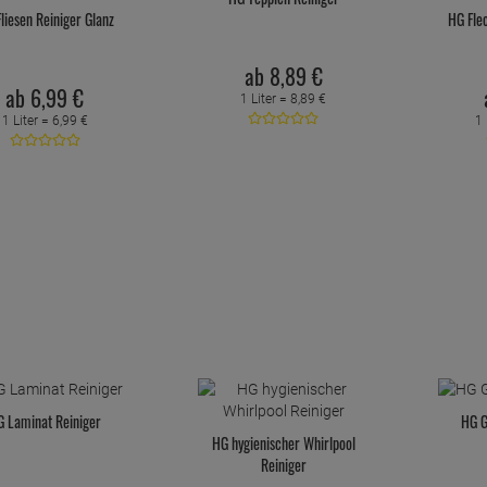
liesen Reiniger Glanz
HG Fle
ab
8,
89
€
ab
6,
99
€
1 Liter =
8,
89
€
1 Liter =
6,
99
€
1 
G Laminat Reiniger
HG G
HG hygienischer Whirlpool
Reiniger