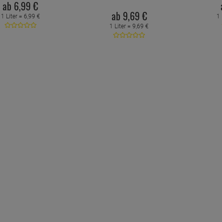
ab
6,
99
€
ab
9,
69
€
1 Liter =
6,
99
€
1 
1 Liter =
9,
69
€