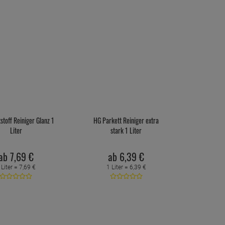
stoff Reiniger Glanz 1
HG Parkett Reiniger extra
Liter
stark 1 Liter
ab
7,
69
€
ab
6,
39
€
 Liter =
7,
69
€
1 Liter =
6,
39
€