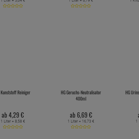
1 Liter =
5,
04
€
1 Liter =
6,
79
€
1 Ki
Kunststoff Reiniger
HG Geruchs-Neutralisator
HG Urins
400ml
ab
4,
29
€
ab
6,
69
€
1 Liter =
8,
58
€
1 Liter =
16,
73
€
1 