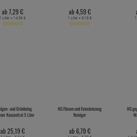
ab
7,
29
€
ab
4,
59
€
1 Liter =
14,
58
€
1 Liter =
9,
18
€
1
Algen- und Grünbelag
HG Fliesen und Feinsteinzeug
HG geg
rner Konzentrat 5 Liter
Reiniger
W
ab
25,
19
€
ab
6,
79
€