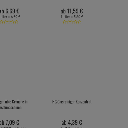
ab
6,
69
€
ab
11,
59
€
 Liter =
6,
69
€
1 Liter =
5,
80
€
en üble Gerüche in
HG Glasreiniger Konzentrat
aschmaschinen
ab
7,
09
€
ab
4,
39
€