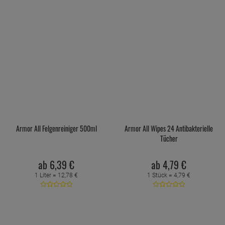
Armor All Felgenreiniger 500ml
Armor All Wipes 24 Antibakterielle
Tücher
ab
6,
39
€
ab
4,
79
€
1 Liter =
12,
78
€
1 Stück =
4,
79
€