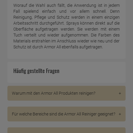
Worauf die Wahl auch fällt, die Anwendung ist in jedem
Fall spielend einfach und vor allem schnell. Denn
Reinigung, Pflege und Schutz werden in einem einzigen
Arbeitsschritt durchgeführt. Sprays können direkt auf die
Oberfläche aufgetragen werden. Sie werden mit einem
Tuch verteilt und wieder aufgenommen. Die Farben des
Materials erstrahlen im Anschluss wieder wie neu und der
Schutz ist durch Armor All ebenfalls aufgetragen.
Häufig gestellte Fragen
Warum mit den Armor All Produkten reinigen?
Die Armor All Reiniger liefern gründliche Ergebnisse, die
anwender seit der Gründung der Marke bis heute
Für welche Bereiche sind die Armor All Reiniger geeignet?
überzeugen. Neben der Reinigung sorgen die Mittel
auch für eine kontinuierliche Pflege der gereinigten
Kerngebiet für die Anwendung der Armor All Reiniger
Materialien und bieten überdies auch einen Schutz vor
sind Kraftfahrzeuge. Dafür wurden die Reiniger