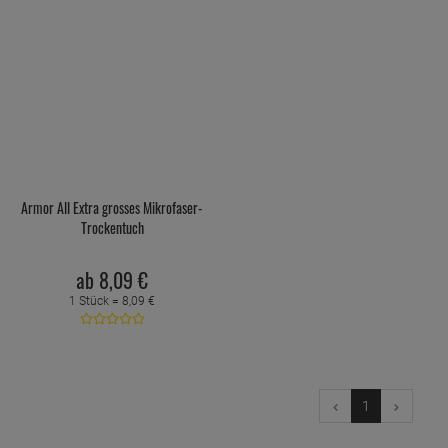
Armor All Extra grosses Mikrofaser-
Trockentuch
ab
8,
09
€
1 Stück =
8,
09
€
1