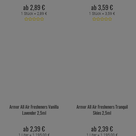
ab
2,
89
€
ab
3,
59
€
1 Stück =
2,
89
€
1 Stück =
3,
59
€
Armor All Air Fresheners Vanilla
Armor All Air Fresheners Tranquil
Lavender 2,5ml
Skies 2,5ml
ab
2,
39
€
ab
2,
39
€
1 Liter =
1.195,
00
€
1 Liter =
1.195,
00
€