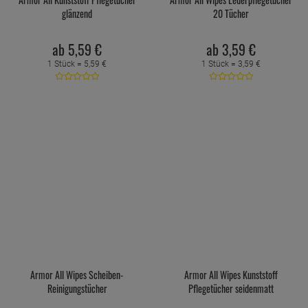
glänzend
20 Tücher
ab
5,
59
€
ab
3,
59
€
1 Stück =
5,
59
€
1 Stück =
3,
59
€
Armor All Wipes Scheiben-
Armor All Wipes Kunststoff
Reinigungstücher
Pflegetücher seidenmatt