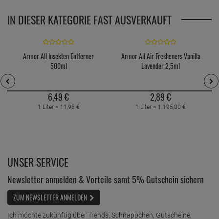
IN DIESER KATEGORIE FAST AUSVERKAUFT
Armor All Insekten Entferner
Armor All Air Fresheners Vanilla
500ml
Lavender 2,5ml
6,
49
€
2,
89
€
1 Liter =
11,
98
€
1 Liter =
1.195,
00
€
UNSER SERVICE
Newsletter anmelden & Vorteile samt 5% Gutschein sichern
ZUM NEWSLETTER ANMELDEN
Ich möchte zukünftig über Trends, Schnäppchen, Gutscheine,