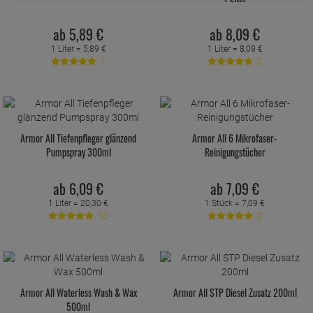
ab
5,
89
€
ab
8,
09
€
1 Liter =
5,
89
€
1 Liter =
8,
09
€
1
3
Armor All Tiefenpfleger glänzend
Armor All 6 Mikrofaser-
Pumpspray 300ml
Reinigungstücher
ab
6,
09
€
ab
7,
09
€
1 Liter =
20,
30
€
1 Stück =
7,
09
€
10
2
Armor All Waterless Wash & Wax
Armor All STP Diesel Zusatz 200ml
500ml