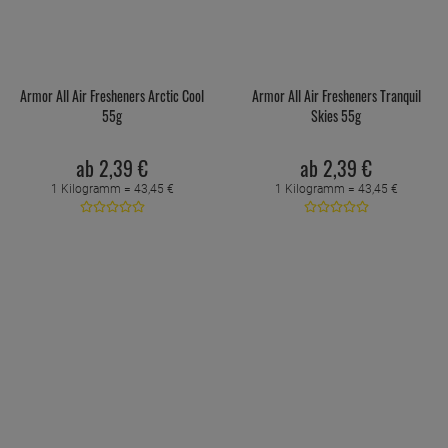
Armor All Air Fresheners Arctic Cool
Armor All Air Fresheners Tranquil
55g
Skies 55g
ab
2,
39
€
ab
2,
39
€
1 Kilogramm =
43,
45
€
1 Kilogramm =
43,
45
€