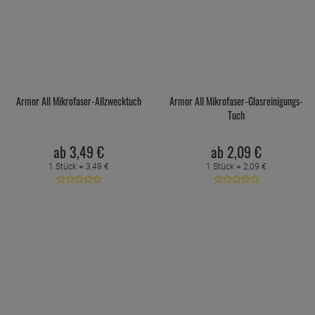
Armor All Mikrofaser-Allzwecktuch
Armor All Mikrofaser-Glasreinigungs-
Tuch
ab
3,
49
€
ab
2,
09
€
1 Stück =
3,
49
€
1 Stück =
2,
09
€