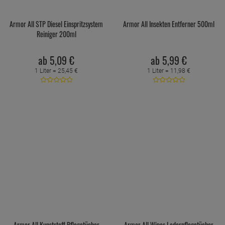
Armor All STP Diesel Einspritzsystem
Armor All Insekten Entferner 500ml
Reiniger 200ml
ab
5,
09
€
ab
5,
99
€
1 Liter =
25,
45
€
1 Liter =
11,
98
€
Armor All Kunststoff Pflegetücher
Armor All Wipes Lederpflegetücher