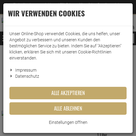
Jetzt für den Newsletter entscheiden und 5% Rabatt auf Ihre nächste Bestellung erhalten
✕
–
Zum Newsletter
WIR VERWENDEN COOKIES
0
0
MERKZETTEL
WARENK
ANMELDEN
AUFKLAPPEN
AUFKLA
ANMELDEN
MERKZETTEL
WARENKORB:
Unser Online-Shop verwendet Cookies, die uns helfen, unser
MENÜ
Angebot zu verbessern und unseren Kunden den
bestmöglichen Service zu bieten. Indem Sie auf "Akzeptieren"
klicken, erklären Sie sich mit unseren Cookie-Richtlinien
www.wark24.de
Haushaltsreiniger
Armor All
einverstanden.
Armor All
Impressum
Datenschutz
FILTER ANZEIGEN
ALLE AKZEPTIEREN
ALLE ABLEHNEN
Einstellungen öffnen
Armor All Wash & Wax Speed Shine 1L
Mellerud Marmor Reiniger und Pflege
1 Liter