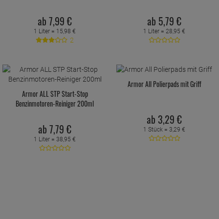
ab
7,
99
€
ab
5,
79
€
1 Liter =
15,
98
€
1 Liter =
28,
95
€
2
Armor All Polierpads mit Griff
Armor ALL STP Start-Stop
Benzinmotoren-Reiniger 200ml
ab
3,
29
€
ab
7,
79
€
1 Stück =
3,
29
€
1 Liter =
38,
95
€