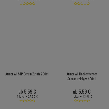
Armor All STP Benzin Zusatz 200ml
Armor All Fleckentferner
Schaumreiniger 400ml
ab
5,
59
€
ab
5,
59
€
1 Liter =
27,
95
€
1 Liter =
13,
98
€