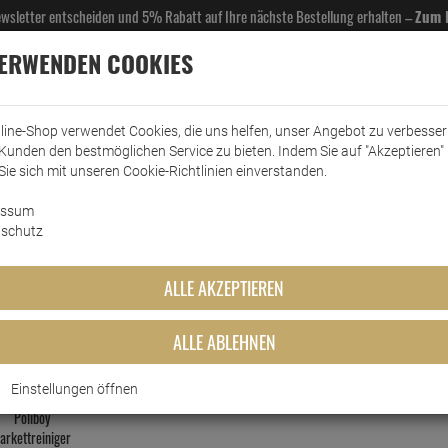
Newsletter entscheiden und 5% Rabatt auf Ihre nächste Bestellung erhalten –
Zum 
VERWENDEN COOKIES
line-Shop verwendet Cookies, die uns helfen, unser Angebot zu verbesse
Kunden den bestmöglichen Service zu bieten. Indem Sie auf "Akzeptieren" 
EL- & GASTROBEDARF
DROGERIE
KÜCHE & HAUSHALT
KFZ
SCANPART
HANS
Sie sich mit unseren Cookie-Richtlinien einverstanden.
essum
Sprays & Marker
edding Permanent Spray lichtgrau 200 ml Premium A…
schutz
Holz-Reinige
ALLE AKZEPTIEREN
MEISTGEKAUFTEN PRODUKTE DIESER KATEGO
ALLE ABLEHNEN
Einstellungen öffnen
Poliboy
arkettreiniger