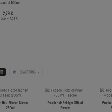
nzentrat 500ml
2,
79
€
 Liter =
4,
58
€
BEWERTUNG
o Holz-Flächen Classic
Frosch Holz Reiniger 750 ml
Pronto 
250ml
Flasche