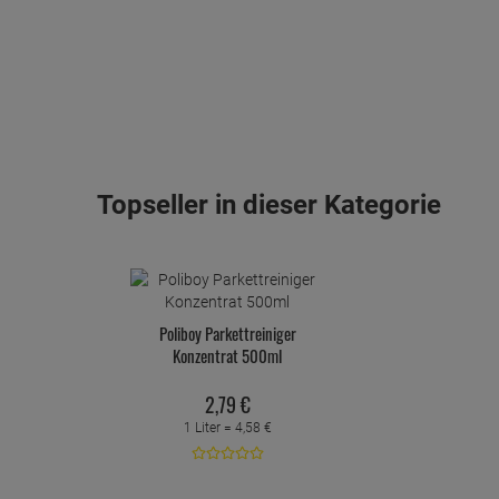
Topseller in dieser Kategorie
Poliboy Parkettreiniger
Konzentrat 500ml
2,
79
€
1 Liter =
4,
58
€