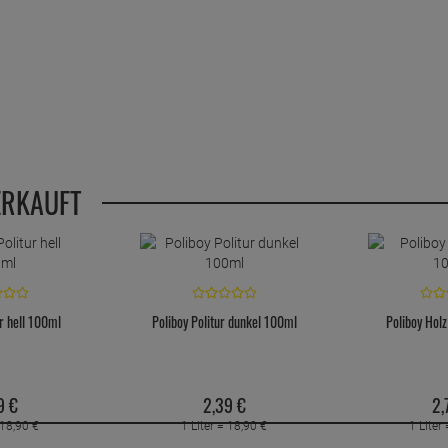
ERKAUFT
ur hell 100ml
Poliboy Politur dunkel 100ml
Poliboy Hol
9
€
2,
39
€
2,
18,
90
€
1 Liter =
18,
90
€
1 Liter