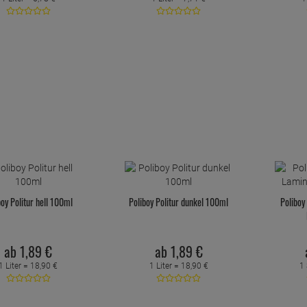
boy Politur hell 100ml
Poliboy Politur dunkel 100ml
Poliboy
ab
1,
89
€
ab
1,
89
€
1 Liter =
18,
90
€
1 Liter =
18,
90
€
1