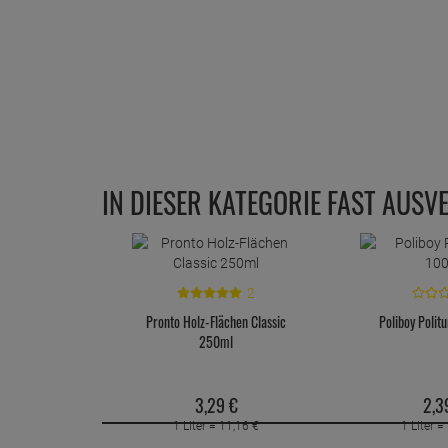
IN DIESER KATEGORIE FAST AUSV
2
Pronto Holz-Flächen Classic
Poliboy Polit
250ml
3,
29
€
2,
3
1 Liter =
11,
16
€
1 Liter =