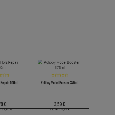
z Repair 100ml
Poliboy Möbel Booster 375ml
79
€
3,
59
€
 =
22,
90
€
1 Liter =
8,
24
€