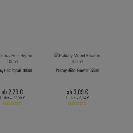
boy Holz Repair 100ml
Poliboy Möbel Booster 375ml
ab
2,
29
€
ab
3,
09
€
1 Liter =
22,
90
€
1 Liter =
8,
24
€