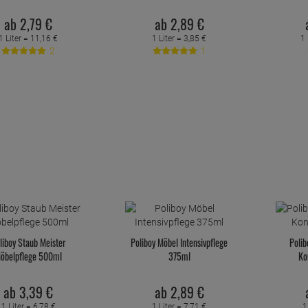
ab
2,
79
€
ab
2,
89
€
1 Liter =
11,
16
€
1 Liter =
3,
85
€
1 
2
1
liboy Staub Meister
Poliboy Möbel Intensivpflege
Polib
öbelpflege 500ml
375ml
Ko
ab
3,
39
€
ab
2,
89
€
1 Liter =
6,
78
€
1 Liter =
7,
71
€
1