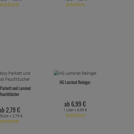
HG Laminat Reiniger
 Parkett und Laminat
Feuchttücher
ab
6,
99
€
ab
2,
79
€
1 Liter =
6,
99
€
 Stück =
2,
79
€