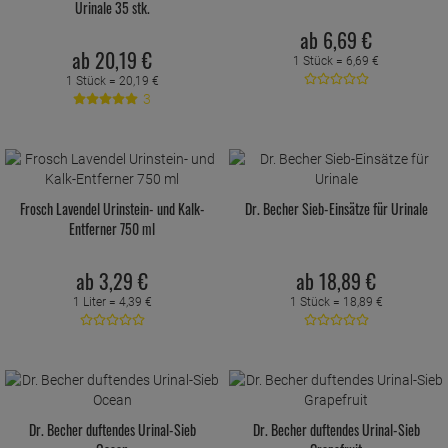
Urinale 35 stk.
ab
6,
69
€
ab
20,
19
€
1 Stück =
6,
69
€
1 Stück =
20,
19
€
3
Frosch Lavendel Urinstein- und Kalk-
Dr. Becher Sieb-Einsätze für Urinale
Entferner 750 ml
ab
3,
29
€
ab
18,
89
€
1 Liter =
4,
39
€
1 Stück =
18,
89
€
Dr. Becher duftendes Urinal-Sieb
Dr. Becher duftendes Urinal-Sieb