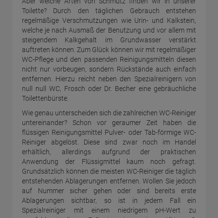
Aber welche Arten von Schmutz finden wir in unserer
Toilette? Durch den täglichen Gebrauch entstehen
regelmäßige Verschmutzungen wie Urin- und Kalkstein,
welche je nach Ausmaß der Benutzung und vor allem mit
steigendem Kalkgehalt im Grundwasser verstärkt
auftreten können. Zum Glück können wir mit regelmäßiger
WC-Pflege und den passenden Reinigungsmitteln diesen
nicht nur vorbeugen, sondern Rückstände auch einfach
entfernen. Hierzu reicht neben den Spezialreinigern von
null null WC, Frosch oder Dr. Becher eine gebräuchliche
Toilettenbürste.
Wie genau unterscheiden sich die zahlreichen WC-Reiniger
untereinander? Schon vor geraumer Zeit haben die
flüssigen Reinigungsmittel Pulver- oder Tab-förmige WC-
Reiniger abgelöst. Diese sind zwar noch im Handel
erhältlich, allerdings aufgrund der praktischen
Anwendung der Flüssigmittel kaum noch gefragt.
Grundsätzlich können die meisten WC-Reiniger die täglich
entstehenden Ablagerungen entfernen. Wollen Sie jedoch
auf Nummer sicher gehen oder sind bereits erste
Ablagerungen sichtbar, so ist in jedem Fall ein
Spezialreiniger mit einem niedrigem pH-Wert zu