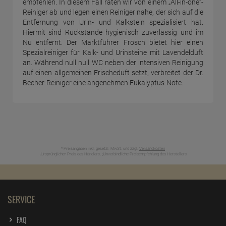
empfehlen. In diesem Fall raten wir von einem „All-in-one“-
Reiniger ab und legen einen Reiniger nahe, der sich auf die
Entfernung von Urin- und Kalkstein spezialisiert hat.
Hiermit sind Rückstände hygienisch zuverlässig und im
Nu entfernt. Der Marktführer Frosch bietet hier einen
Spezialreiniger für Kalk- und Urinsteine mit Lavendelduft
an. Während null null WC neben der intensiven Reinigung
auf einen allgemeinen Frischeduft setzt, verbreitet der Dr.
Becher-Reiniger eine angenehmen Eukalyptus-Note.
* Preisangaben inkl. gesetzl. MwSt. und zzgl.
Versandkosten
Ursprünglicher Preis des Händlers,
Unverbindliche Preisempfehlung des Herstellers
1
2
SERVICE
FAQ