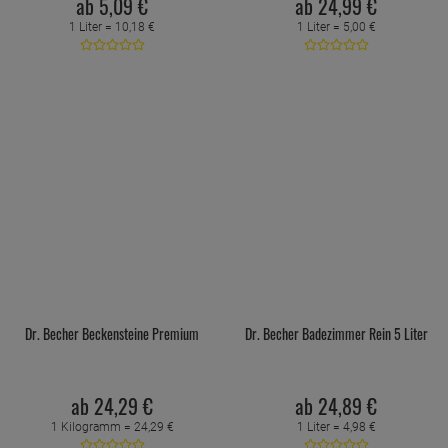
ab
5,
09
€
ab
24,
99
€
1 Liter =
10,
18
€
1 Liter =
5,
00
€
Dr. Becher Beckensteine Premium
Dr. Becher Badezimmer Rein 5 Liter
ab
24,
29
€
ab
24,
89
€
1 Kilogramm =
24,
29
€
1 Liter =
4,
98
€