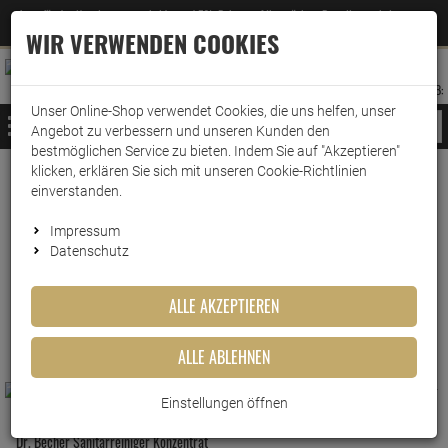
Jetzt für den Newsletter entscheiden und 5% Rabatt auf Ihre nächste Bestellung erhalten
✕
–
Zum Newsletter
WIR VERWENDEN COOKIES
0
0
MERKZETTEL
WARENK
ANMELDEN
AUFKLAPPEN
AUFKLA
ANMELDEN
MERKZETTEL
WARENKORB:
Unser Online-Shop verwendet Cookies, die uns helfen, unser
MENÜ
Angebot zu verbessern und unseren Kunden den
bestmöglichen Service zu bieten. Indem Sie auf "Akzeptieren"
klicken, erklären Sie sich mit unseren Cookie-Richtlinien
www.wark24.de
Hotel- & Gastrobedarf
Gastronomische Spezialreiniger
einverstanden.
WC-Pflege
Impressum
WC-Pflege
Datenschutz
ALLE AKZEPTIEREN
FILTER ANZEIGEN
ALLE ABLEHNEN
Einstellungen öffnen
Dr. Becher WC Spezial Reiniger
Dr. Becher Sanitärreiniger Konzentrat