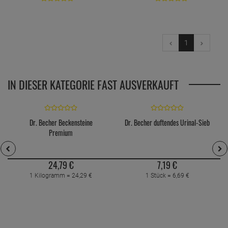
1
IN DIESER KATEGORIE FAST AUSVERKAUFT
Dr. Becher Beckensteine
Dr. Becher duftendes Urinal-Sieb
Premium
24,
79
€
7,
19
€
1 Kilogramm =
24,
29
€
1 Stück =
6,
69
€