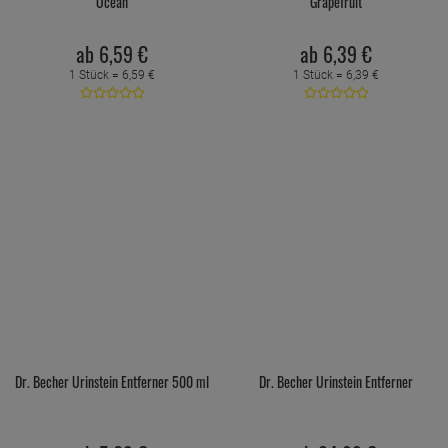
Ocean
Grapefruit
ab
6,
59
€
ab
6,
39
€
1 Stück =
6,
59
€
1 Stück =
6,
39
€
Dr. Becher Urinstein Entferner 500 ml
Dr. Becher Urinstein Entferner