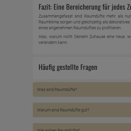
Fazit: Eine Bereicherung für jedes 
Zusammengefasst sind Raumdüfte mehr als nur 
Raumklima sorgen und gleichzeitig als dekoratives E
eines angenehmen Raumduftes zu profitieren.
Also, warum nicht Deinem Zuhause eine neue, wo
verändern kann.
Häufig gestellte Fragen
Was sind Raumdüfte?
Raumdüfte sind Produkte, die dazu verwendet w
darunter Sprays, Diffuser (oft mit ätherischen 
Warum sind Raumdüfte gut?
unseren Nasenrezeptoren wahrgenommen werde
Neutralisierung von Gerüchen:
Raumdüfte helfen
die Umgebung angenehmer wird. Ein gut duften
Wie wirken Raumdüfte?