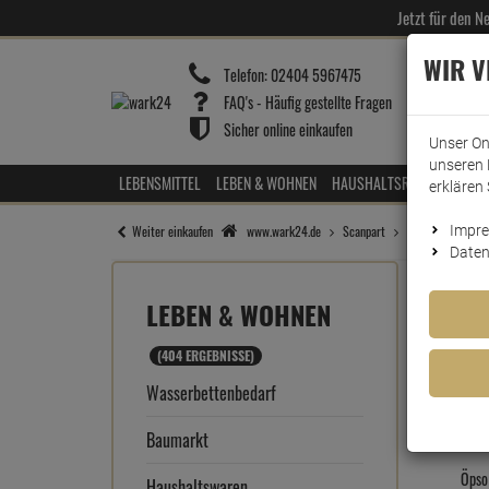
Jetzt für den 
WIR 
Telefon:
02404 5967475
FAQ's - Häufig gestellte Fragen
Sicher online einkaufen
Unser On
unseren 
LEBENSMITTEL
LEBEN & WOHNEN
HAUSHALTSREINIGER
HOT
erklären 
Weiter einkaufen
www.wark24.de
Scanpart
Küche & Wasche
Impr
Daten
LEBEN & WOHNEN
(404 ERGEBNISSE)
Wasserbettenbedarf
Baumarkt
Öpso
Haushaltswaren