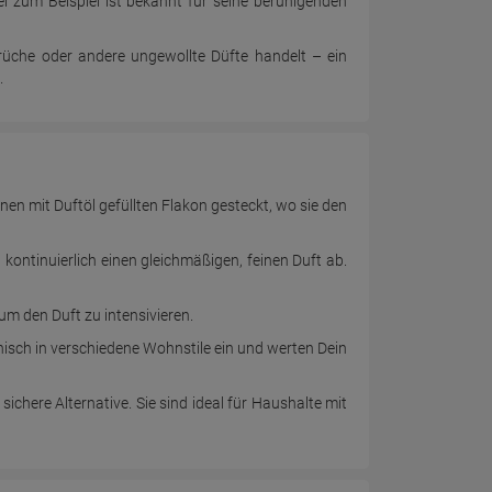
l zum Beispiel ist bekannt für seine beruhigenden
üche oder andere ungewollte Düfte handelt – ein
.
en mit Duftöl gefüllten Flakon gesteckt, wo sie den
kontinuierlich einen gleichmäßigen, feinen Duft ab.
um den Duft zu intensivieren.
nisch in verschiedene Wohnstile ein und werten Dein
chere Alternative. Sie sind ideal für Haushalte mit