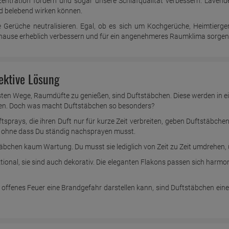
ntration fördern und sogar unsere Schlafqualität verbessern. Lavende
d belebend wirken können.
rüche neutralisieren. Egal, ob es sich um Kochgerüche, Heimtierger
hause erheblich verbessern und für ein angenehmeres Raumklima sorgen
ektive Lösung
en Wege, Raumdüfte zu genießen, sind Duftstäbchen. Diese werden in ein
en. Doch was macht Duftstäbchen so besonders?
rays, die ihren Duft nur für kurze Zeit verbreiten, geben Duftstäbchen 
, ohne dass Du ständig nachsprayen musst.
äbchen kaum Wartung. Du musst sie lediglich von Zeit zu Zeit umdrehen, 
tional, sie sind auch dekorativ. Die eleganten Flakons passen sich harmo
ffenes Feuer eine Brandgefahr darstellen kann, sind Duftstäbchen eine si