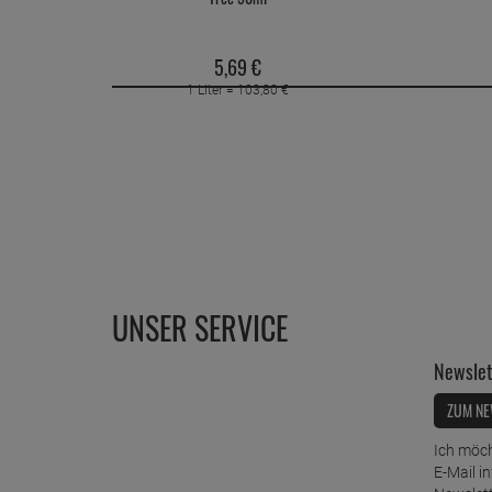
5,
69
€
1 Liter =
103,
80
€
UNSER SERVICE
Newslet
ZUM NE
Ich möch
E-Mail i