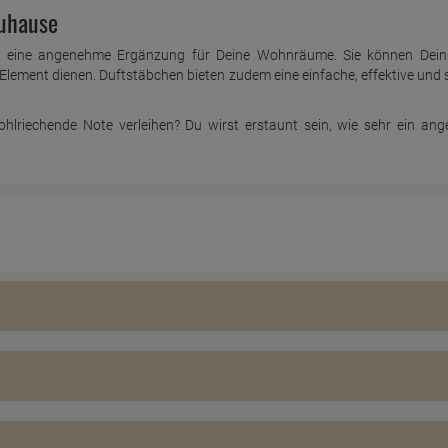
Zuhause
eine angenehme Ergänzung für Deine Wohnräume. Sie können Dein 
lement dienen. Duftstäbchen bieten zudem eine einfache, effektive und sti
hlriechende Note verleihen? Du wirst erstaunt sein, wie sehr ein a
erden, den Geruch und die Atmosphäre in Innenräumen zu verbessern.
Ölen), Duftkerzen, Räucherstäbchen, Duftöle oder Duftsteine. Diese Pro
n.
 dabei, unangenehme Gerüche, zum Beispiel vom Kochen oder Tabakrauch
der Raum kann eine einladende und gemütliche Atmosphäre erzeugen, 