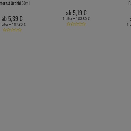
nforest Orchid 50ml
P
ab
5,
19
€
ab
5,
39
€
1 Liter =
103,
80
€
 Liter =
107,
80
€
1 