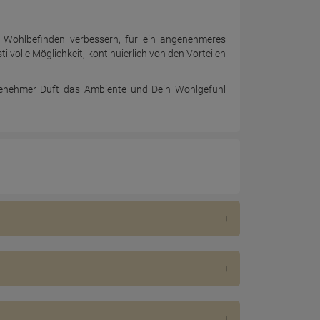
Wohlbefinden verbessern, für ein angenehmeres
lvolle Möglichkeit, kontinuierlich von den Vorteilen
ngenehmer Duft das Ambiente und Dein Wohlgefühl
 Sie können in verschiedenen Formen vorliegen,
dukte geben Duftmoleküle in die Luft ab, die von
, zu überdecken oder zu neutralisieren, wodurch
die Gäste willkommen heißt und ein Gefühl von