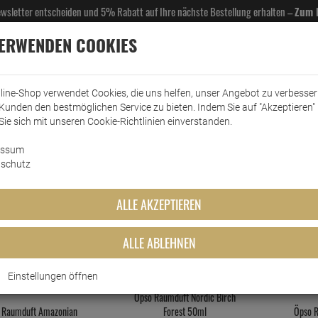
Newsletter entscheiden und 5% Rabatt auf Ihre nächste Bestellung erhalten –
Zum 
VERWENDEN COOKIES
line-Shop verwendet Cookies, die uns helfen, unser Angebot zu verbesse
Kunden den bestmöglichen Service zu bieten. Indem Sie auf "Akzeptieren" 
EL- & GASTROBEDARF
DROGERIE
KÜCHE & HAUSHALT
KFZ
SCANPART
HANS
Sie sich mit unseren Cookie-Richtlinien einverstanden.
n
essum
SCANPART Wasserfilter Alternative zu DeLonghi DLS…
schutz
Exklusive Raumd
ALLE AKZEPTIEREN
BEWERTUNG
ALLE ABLEHNEN
Einstellungen öffnen
Öpso Raumduft Nordic Birch
 Raumduft Amazonian
Forest 50ml
Öpso 