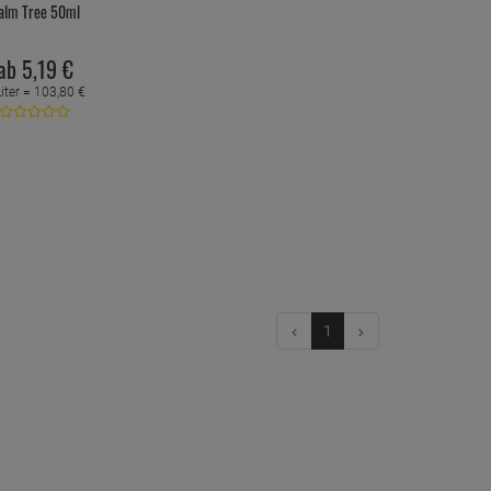
alm Tree 50ml
ab
5,
19
€
Liter =
103,
80
€
1