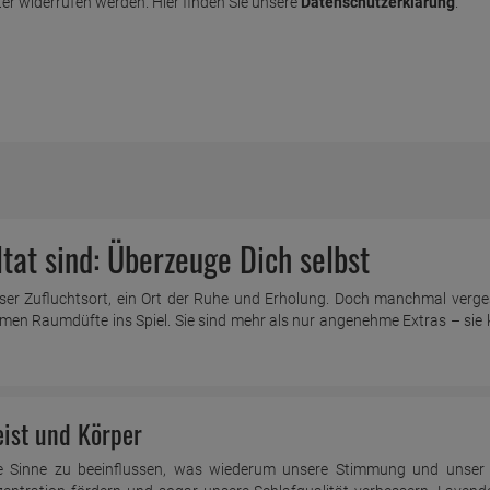
er widerrufen werden. Hier finden Sie unsere
Datenschutzerklärung
.
t sind: Überzeuge Dich selbst
nser Zufluchtsort, ein Ort der Ruhe und Erholung. Doch manchmal verge
en Raumdüfte ins Spiel. Sie sind mehr als nur angenehme Extras – sie
ist und Körper
re Sinne zu beeinflussen, was wiederum unsere Stimmung und unser 