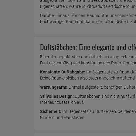
ausgewählter Duft kann Stress abbauen, die Konze
Eigenschaften, während Zitrusdüfte erfrischend un
Darüber hinaus können Raumdüfte unangenehme Ge
hochwertiger Raumduft kann die Luft in Deinem Zu
Duftstäbchen: Eine elegante und eff
Einer der populärsten und ästhetisch ansprechendst
Duft gleichmäßig und konstant in den Raum abgeb
Konstante Duftabgabe:
Im Gegensatz zu Raumduftsp
Deine Räume bleiben also stets angenehm duftend
Wartungsarm:
Einmal aufgestellt, benötigen Duftst
Stilvolles Design:
Duftstäbchen sind nicht nur funk
Interieur zusätzlich auf.
Sicherheit:
Im Gegensatz zu Duftkerzen, bei denen o
Kindern und Haustieren.