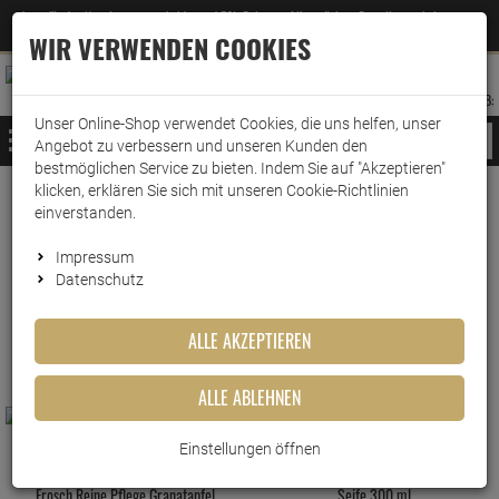
Jetzt für den Newsletter entscheiden und 5% Rabatt auf Ihre nächste Bestellung erhalten
✕
–
Zum Newsletter
WIR VERWENDEN COOKIES
0
0
MERKZETTEL
WARENK
ANMELDEN
AUFKLAPPEN
AUFKLA
ANMELDEN
MERKZETTEL
WARENKORB:
Unser Online-Shop verwendet Cookies, die uns helfen, unser
MENÜ
Angebot zu verbessern und unseren Kunden den
bestmöglichen Service zu bieten. Indem Sie auf "Akzeptieren"
klicken, erklären Sie sich mit unseren Cookie-Richtlinien
www.wark24.de
Drogerie
Körperpflege
Seife & Seifenspender
einverstanden.
Seife & Seifenspender
Impressum
Datenschutz
FILTER ANZEIGEN
ALLE AKZEPTIEREN
ALLE ABLEHNEN
Einstellungen öffnen
Frosch Reine Pflege Kinder Sensitiv-
Frosch Reine Pflege Granatapfel
Seife 300 ml