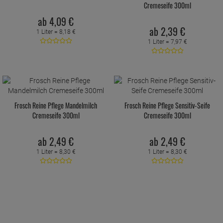
Cremeseife 300ml
ab
4,
09
€
ab
2,
39
€
1 Liter =
8,
18
€
1 Liter =
7,
97
€
Frosch Reine Pflege Mandelmilch
Frosch Reine Pflege Sensitiv-Seife
Cremeseife 300ml
Cremeseife 300ml
ab
2,
49
€
ab
2,
49
€
1 Liter =
8,
30
€
1 Liter =
8,
30
€