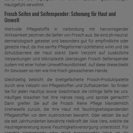
Hautgefühl verwöhnt.
Frosch Seifen und Seifenspender: Schonung für Haut und
Umwelt
Wertvolle Pflegestoffe in Verbindung mit hervorragender
Wirksamkeit zeichnen die Seifen von Frosch aus. Sie sind ph-neutral,
dermatologisch getestet und besonders gut für empfindliche oder
gereizte Haut, da ihre sanfte Pflegeformel rückfettend wirkt und die
Schutzbarriere der Haut stärkt. Dank Verzicht auf zusätzliche
Verpackungen und Mikroplastik überzeugen Frosch Seifenspender
zudem mit einer hohen Umweltfreundlichkeit. Auf diese Weise bleibt
Ihr Gewissen so rein wie Ihre frisch gewaschenen Hände.
Gleichzeitig besticht die breitgefächerte Frosch-Produktpalette
durch eine Vielzahl von Pflegestoffen und Duftakzenten. So finden
Sie für jeden Hauttyp sowie Geschmack die richtige Seife bei uns.
Häufiges Waschen hat Ihre Hände rissig und spröde gemacht?
Dann greifen Sie auf die Frosch Reine Pflege Mandelmilch
Cremeseife zurück, die Ihre Haut mit feuchtigkeitsspendenden
Pflegestoffen vor dem Austrocknen bewahrt. Oder setzen Sie auf
die seit Jahrhunderten bewährte Heilkraft der Aloe Vera, welche die
Hautregenerierung sowie Feuchtigkeitsversorgung unterstützt. Für
sensible Kinderhände oder stark beanspruchte Haut ist die