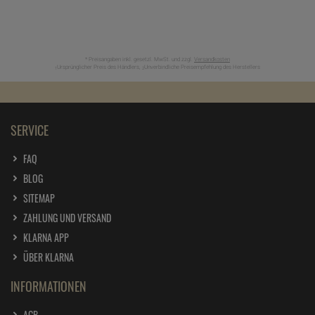
* Preisangaben inkl. gesetzl. MwSt. und zzgl.
Versandkosten
Ursprünglicher Preis des Händlers,
Unverbindliche Preisempfehlung des Herstellers
1
2
SERVICE
FAQ
BLOG
SITEMAP
ZAHLUNG UND VERSAND
KLARNA APP
ÜBER KLARNA
INFORMATIONEN
AGB