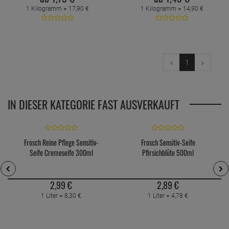
1 Kilogramm =
17,
90
€
1 Kilogramm =
14,
90
€
1
IN DIESER KATEGORIE FAST AUSVERKAUFT
Frosch Reine Pflege Sensitiv-
Frosch Sensitiv-Seife
Seife Cremeseife 300ml
Pfirsichblüte 500ml
2,
99
€
2,
89
€
1 Liter =
8,
30
€
1 Liter =
4,
78
€