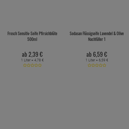
Frosch Sensitiv-Seife Pfirsichblüte
Sodasan Flüssigseife Lavendel & Olive
500ml
Nachfüller 1
ab
2,
39
€
ab
6,
59
€
1 Liter =
4,
78
€
1 Liter =
6,
59
€