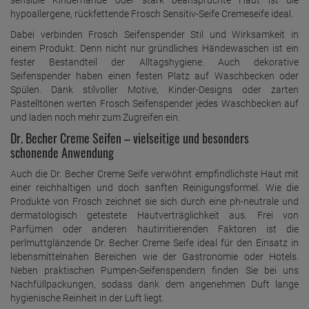
hypoallergene, rückfettende Frosch Sensitiv-Seife Cremeseife ideal.
Dabei verbinden Frosch Seifenspender Stil und Wirksamkeit in
einem Produkt. Denn nicht nur gründliches Händewaschen ist ein
fester Bestandteil der Alltagshygiene. Auch dekorative
Seifenspender haben einen festen Platz auf Waschbecken oder
Spülen. Dank stilvoller Motive, Kinder-Designs oder zarten
Pastelltönen werten Frosch Seifenspender jedes Waschbecken auf
und laden noch mehr zum Zugreifen ein.
Dr. Becher Creme Seifen – vielseitige und besonders
schonende Anwendung
Auch die Dr. Becher Creme Seife verwöhnt empfindlichste Haut mit
einer reichhaltigen und doch sanften Reinigungsformel. Wie die
Produkte von Frosch zeichnet sie sich durch eine ph-neutrale und
dermatologisch getestete Hautverträglichkeit aus. Frei von
Parfümen oder anderen hautirritierenden Faktoren ist die
perlmuttglänzende Dr. Becher Creme Seife ideal für den Einsatz in
lebensmittelnahen Bereichen wie der Gastronomie oder Hotels.
Neben praktischen Pumpen-Seifenspendern finden Sie bei uns
Nachfüllpackungen, sodass dank dem angenehmen Duft lange
hygienische Reinheit in der Luft liegt.