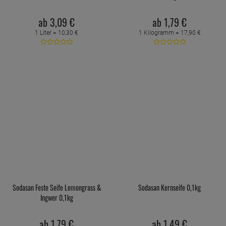
ab
3,
09
€
ab
1,
79
€
1 Liter =
10,
30
€
1 Kilogramm =
17,
90
€
Sodasan Feste Seife Lemongrass &
Sodasan Kernseife 0,1kg
Ingwer 0,1kg
ab
1,
79
€
ab
1,
49
€