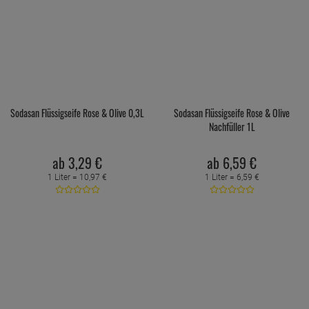
Sodasan Flüssigseife Rose & Olive 0,3L
Sodasan Flüssigseife Rose & Olive
Nachfüller 1L
ab
3,
29
€
ab
6,
59
€
1 Liter =
10,
97
€
1 Liter =
6,
59
€