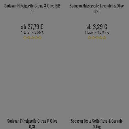
Sodasan Flüssigseife Citrus & Olive BiB
Sodasan Flüssigseife Lavendel & Olive
5L
0,3L
ab
27,
79
€
ab
3,
29
€
1 Liter =
5,
56
€
1 Liter =
10,
97
€
Sodasan Flüssigseife Citrus & Olive
Sodasan Feste Seife Rose & Geranie
0,3L
0,1kg