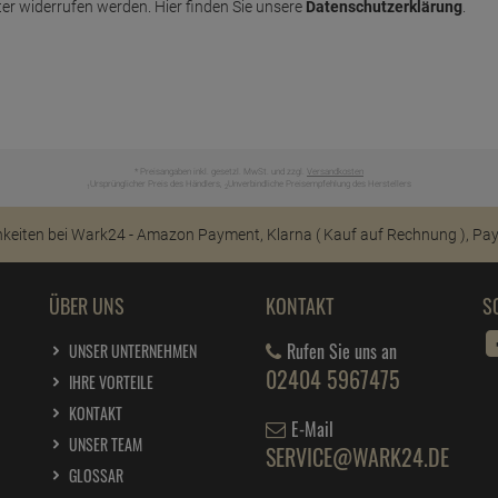
er widerrufen werden. Hier finden Sie unsere
Datenschutzerklärung
.
* Preisangaben inkl. gesetzl. MwSt. und zzgl.
Versandkosten
Ursprünglicher Preis des Händlers,
Unverbindliche Preisempfehlung des Herstellers
1
2
ÜBER UNS
KONTAKT
S
Rufen Sie uns an
UNSER UNTERNEHMEN
02404 5967475
IHRE VORTEILE
KONTAKT
E-Mail
UNSER TEAM
SERVICE@WARK24.DE
GLOSSAR