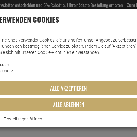
Newsletter entscheiden und 5% Rabatt auf Ihre nächste Bestellung erhalten –
Zum 
VERWENDEN COOKIES
line-Shop verwendet Cookies, die uns helfen, unser Angebot zu verbesse
Kunden den bestmöglichen Service zu bieten. Indem Sie auf "Akzeptieren" 
EL- & GASTROBEDARF
DROGERIE
KÜCHE & HAUSHALT
KFZ
SCANPART
HANS
Sie sich mit unseren Cookie-Richtlinien einverstanden.
essum
all
schutz
emmi dent Ultras
ALLE AKZEPTIEREN
BEWERTUNG
ALLE ABLEHNEN
wurden keine Artikel gefunden
Einstellungen öffnen