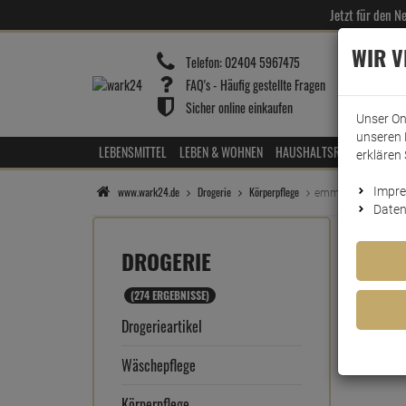
Jetzt für den 
WIR 
Telefon:
02404 5967475
FAQ's - Häufig gestellte Fragen
Sicher online einkaufen
Unser On
unseren 
LEBENSMITTEL
LEBEN & WOHNEN
HAUSHALTSREINIGER
HOT
erklären 
www.wark24.de
Drogerie
Körperpflege
Impr
emmi dent Ultrasch
Daten
DROGERIE
(274 ERGEBNISSE)
Drogerieartikel
Es 
Wäschepflege
Körperpflege